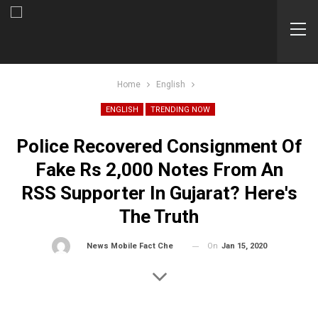
Home
English
ENGLISH
TRENDING NOW
Police Recovered Consignment Of
Fake Rs 2,000 Notes From An
RSS Supporter In Gujarat? Here's
The Truth
On
Jan 15, 2020
By
News Mobile Fact Check Bureau