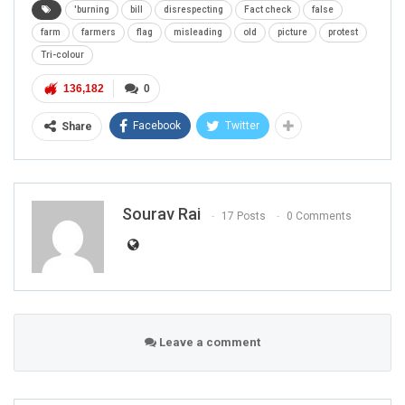
'burning
bill
disrespecting
Fact check
false
farm
farmers
flag
misleading
old
picture
protest
Tri-colour
136,182
0
Facebook
Twitter
Share
Sourav Rai
17 Posts
0 Comments
Leave a comment