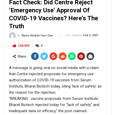
Fact Check: Did Centre Reject
Picture/video
‘Emergency Use’ Approval Of
COVID-19 Vaccines? Here’s The
Picture/video url
Truth
Description
Last updated
Feb 3, 2021
By
News Mobile Fact Check Bureau
138,455
0
Share
A message is going viral on social media with a claim
that Centre rejected proposals for emergency use
authorization of COVID-19 vaccines from Serum
Institute, Bharat Biotech today, citing ‘lack of safety’ as
the reason for the rejection.
“BREAKING : vaccine proposals from Serum Institute,
Bharat Biotech rejected today for “lack of safety” and
Click here
for Latest News
inadequate data on efficacy,” the post claimed.