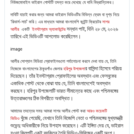
নিউজমোবাইল ভাইরাল পোস্টটি তদন্ত করে দেখেছে যে দাবি বিভ্রান্তিকর।
BANGLA
Verified: শুভেন্দু অধিকারীকে নিয়ে ব্যঙ্গাত্মক ভিডিওটি পশ্চিমবঙ্গ নয়, বরং
দাবিটি যাচাই করার জন্য আমরা ভাইরাল ভিডিওটির বিভিন্ন ফ্রেম বা দৃশ্য নিয়ে
বাংলাদেশের।
‘রিভার্স-সার্চ’ করি। এর মাধ্যমে আমরা বাংলাদেশি কন্টেন্ট ক্রিয়েটর
সাগর
Jun 22, 2026
সন্ধান পাই, যিনি ২৮ মে, ২০২৬
আলীর
একটি
ইনস্টাগ্রাম অ্যাকাউন্টের
তারিখে এই ভিডিওটি আপলোড করেছিলেন।
CORONAVIRUS FACT CHECK
image
Fact Check: Did Centre Reject ‘Emergency Use’ Approval
of COVID-19 Vaccines? Here’s The Truth
আলীর সোশ্যাল মিডিয়া প্রোফাইলগুলো পর্যালোচনা করলে দেখা যায় যে, তিনি
Dec 17, 2020
র বাসিন্দা হিসেবে পরিচয়
নিজেকে বাংলাদেশের ঠাকুরগাঁও জেলার
হরিপুর উপজেলা
দিয়েছেন। তাঁর ইনস্টাগ্রাম প্রোফাইলের অবস্থান এবং ফেসবুকের
ENGLISH
একাধিক পোস্ট থেকে বোঝা যায় যে, তিনি বাংলাদেশেই অবস্থান
Fact Check: Old Pictures Of Indian Flag Being
করছেন। হরিপুর উপজেলাটি ভারত সীমান্তের কাছে এবং পশ্চিমবঙ্গের
Disrespected Falsely Linked To Ongoing Farmers’
উত্তরাঞ্চলের ঠিক বিপরীতে অবস্থিত।
Protest;…
Dec 16, 2020
আমাদের তদন্তের সময় আমরা সাগর আলীর পোস্ট করা
আরও কয়েকটি
খুঁজে পেয়েছি, যেখানে তিনি বিজেপি নেতা ও পশ্চিমবঙ্গের মুখ্যমন্ত্রী
ভিডিও
শুভেন্দু অধিকারীকে নিয়ে উপহাস করেছেন। এটি ইঙ্গিত দেয় যে, ভাইরাল
The above information proves that the viral pictures are
হওয়া ক্লিপটি একই ব্যক্তির তৈরি ভিডিও-সিরিজের একটি অংশ।