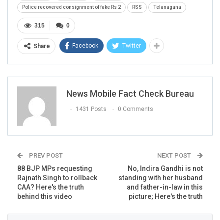
Police recovered consignment of fake Rs 2
RSS
Telanagana
315
0
Facebook
Twitter
Share
News Mobile Fact Check Bureau
1431 Posts
0 Comments
PREV POST
NEXT POST
88 BJP MPs requesting
No, Indira Gandhi is not
Rajnath Singh to rollback
standing with her husband
CAA? Here's the truth
and father-in-law in this
behind this video
picture; Here's the truth