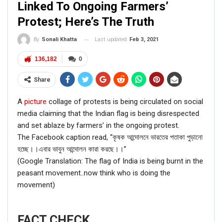
Linked To Ongoing Farmers’
Protest; Here’s The Truth
Last updated
Feb 3, 2021
By
Sonali Khatta
136,182
0
Share
A
picture
collage of protests is being circulated on social
media claiming that the Indian flag is being disrespected
and set ablaze by farmers’ in the ongoing protest.
The Facebook caption read, “কৃষক আন্দোলনে ভারতের পতাকা পুড়ানো
হচ্ছে।।এবার ভাবুন আন্দোলন কারা করছে।।”
(Google Translation: The flag of India is being burnt in the
peasant movement..now think who is doing the
movement)
FACT CHECK