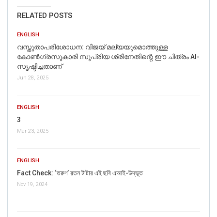
RELATED POSTS
ENGLISH
വസ്തുതാപരിശോധന: വിജയ് മല്യയുമൊത്തുള്ള
കോൺഗ്രസുകാരി സുപ്രിയ ശ്രീനേതിന്റെ ഈ ചിത്രം AI-
സൃഷ്ടിച്ചതാണ്
Jun 28, 2025
ENGLISH
3
Mar 23, 2025
ENGLISH
Fact Check: ‘তরুণ’ রতন টাটার এই ছবি এআই-উদ্ভূত
Nov 19, 2024