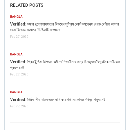
RELATED POSTS
BANGLA
Verified: মমতা বন্দ্যোপাধ্যায়ের বিরুদ্ধে সুপ্রিম কোর্ট কমপ্লেক্স থেকে বেরিয়ে আসার
সময় বিক্ষোভ দেখানো ভিডিওটি সম্পাদনা…
Telangana: Khammam police today arrested
five persons for cheating public in guise of
Feb 27, 2026
exchanging Rs. 2,000 denomination
currency notes and offering 20%
BANGLA
commission.
Verified: গ্রিন ইন্ডিয়া মিশনের অধীনে শিক্ষার্থীদের জন্য বিনামূল্যে বৈদ্যুতিক সাইকেল
320 bundles of Rs. 2000 denomination fake
প্রকল্প নেই
notes (around Rs 6.4 crores) seized.
Feb 27, 2026
pic.twitter.com/ptulXGi1Qb
— ANI (@ANI)
November 2, 2019
BANGLA
Verified: নির্মলা সীতারামন এমন দাবি করেননি যে কোনও দরিদ্র মানুষ নেই
Feb 27, 2026
RELATED POSTS