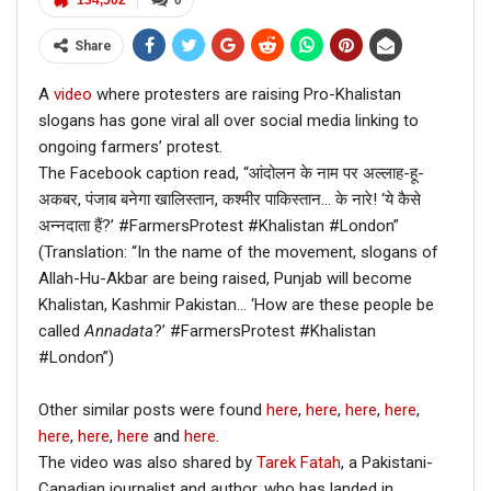
Share
A
video
where protesters are raising Pro-Khalistan
slogans has gone viral all over social media linking to
ongoing farmers’ protest.
The Facebook caption read, “आंदोलन के नाम पर अल्लाह-हू-
अकबर, पंजाब बनेगा खालिस्तान, कश्मीर पाकिस्तान… के नारे! ‘ये कैसे
अन्नदाता हैं?’ #FarmersProtest #Khalistan #London”
(Translation: “In the name of the movement, slogans of
Allah-Hu-Akbar are being raised, Punjab will become
Khalistan, Kashmir Pakistan… ‘How are these people be
called
Annadata
?’ #FarmersProtest #Khalistan
#London”)
Other similar posts were found
here
,
here
,
here
,
here
,
here
,
here
,
here
and
here
.
The video was also shared by
Tarek Fatah
, a Pakistani-
Canadian journalist and author, who has landed in