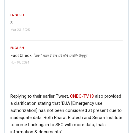
ENGLISH
3
Mar 23, 2025
ENGLISH
Fact Check: ‘তরুণ’ রতন টাটার এই ছবি এআই-উদ্ভূত
Nov 19, 2024
Replying to their earlier Tweet,
CNBC-TV18
also provided
a clarification stating that ‘EUA [Emergency use
authorization] has not been considered at present due to
inadequate data. Both Bharat Biotech and Serum Institute
to come back again to SEC with more data, trials
information & documents’.