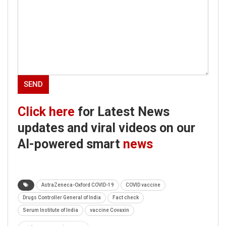
Click here
for Latest News
updates and viral videos on our
AI-powered smart
news
AstraZeneca-Oxford COVID-19
COVID vaccine
Drugs Controller General of India
Fact check
Serum Institute of India
vaccine Covaxin