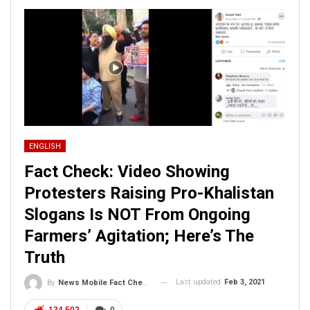
ENGLISH
Fact Check: Video Showing
Protesters Raising Pro-Khalistan
Slogans Is NOT From Ongoing
Farmers’ Agitation; Here’s The
Truth
Last updated
Feb 3, 2021
By
News Mobile Fact Check Bureau
134,502
0