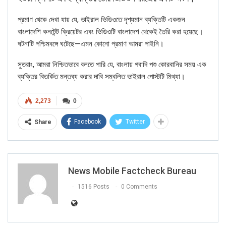
not from Gujarat and hence the claim is false.
প্রমাণ থেকে দেখা যায় যে, ভাইরাল ভিডিওতে দৃশ্যমান ব্যক্তিটি একজন
বাংলাদেশি কনটেন্ট ক্রিয়েটর এবং ভিডিওটি বাংলাদেশ থেকেই তৈরি করা হয়েছে।
ঘটনাটি পশ্চিমবঙ্গে ঘটেছে—এমন কোনো প্রমাণ আমরা পাইনি।
সুতরাং, আমরা নিশ্চিতভাবে বলতে পারি যে, বাংলায় গবাদি পশু কোরবানির সময় এক
ব্যক্তির বিতর্কিত মন্তব্য করার দাবি সম্বলিত ভাইরাল পোস্টটি মিথ্যা।
2,273
0
Facebook
Twitter
Share
News Mobile Factcheck Bureau
1516 Posts
0 Comments
If you want to fact-check any story,
WhatsApp it now on +91 88268 00707