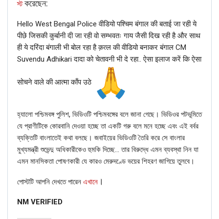
করেছেন:
স্ট
Hello West Bengal Police वीडियो पश्चिम बंगाल की बताई जा रही ये
पीछे जिसकी कुर्बानी दी जा रही वो सम्भवतः गाय जैसी दिख रही है और साथ
ही ये दरिंदा बंगाली भी बोल रहा है क़त्ल की वीडियो बनाकर बंगाल CM
Suvendu Adhikari दादा को चेतावनी भी दे रहा.. ऐसा इलाज करें कि ऐसा
FACT CHECK
NewsMobile fact-checked the above image and found
सोचने वाले की आत्मा काँप उठे
the claim attached to the picture to be false.
On putting the images through Reverse Image Search, we
হ্যালো পশ্চিমবঙ্গ পুলিশ, ভিডিওটি পশ্চিমবঙ্গের বলে জানা গেছে। ভিডিওর পটভূমিতে
found that a tweet by newswire ANI dated Nov 2, 2019.
যে প্রাণীটিকে কোরবানি দেওয়া হচ্ছে তা একটি গরু বলে মনে হচ্ছে এবং এই বর্বর
As per the tweet, Telangana police arrested five persons
ব্যক্তিটি বাংলাতেই কথা বলছে। জবাইয়ের ভিডিওটি তৈরি করে সে বাংলার
for cheating the public in the guise of exchanging Rs
মুখ্যমন্ত্রী শুভেন্দু অধিকারীকেও হুমকি দিচ্ছে… তার বিরুদ্ধে এমন ব্যবস্থা নিন যা
2,000 denomination currency notes.
এমন মানসিকতা পোষণকারী যে কারও মেরুদণ্ডে ভয়ের শিহরণ জাগিয়ে তুলবে।
The tweet read, ” Telangana: Khammam police today
arrested five persons for cheating public in the guise of
।
পোস্টটি আপনি দেখতে পারেন
এখানে
exchanging Rs. 2,000 denomination currency notes and
offering 20% commission. 320 bundles of Rs. 2000
NM VERIFIED
denomination fake notes (around Rs 6.4 crores) seized.