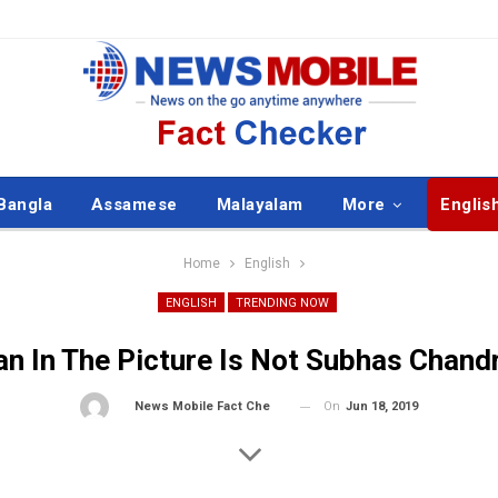
Bangla
Assamese
Malayalam
More
Englis
Home
English
ENGLISH
TRENDING NOW
 In The Picture Is Not Subhas Chand
On
Jun 18, 2019
By
News Mobile Fact Check Bureau