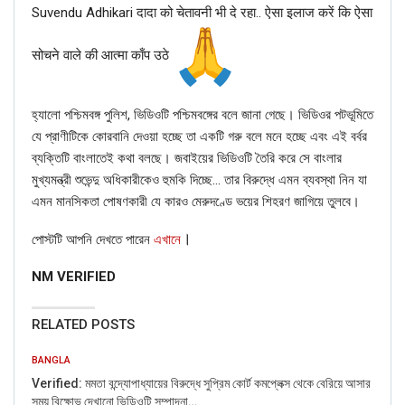
indeed the same, a green check mark will appear.
Suvendu Adhikari दादा को चेतावनी भी दे रहा.. ऐसा इलाज करें कि ऐसा
Step 6 – If the QR code matches, then the messages or
calls are encrypted and cannot be intercepted by anyone.
सोचने वाले की आत्मा काँप उठे
হ্যালো পশ্চিমবঙ্গ পুলিশ, ভিডিওটি পশ্চিমবঙ্গের বলে জানা গেছে। ভিডিওর পটভূমিতে
যে প্রাণীটিকে কোরবানি দেওয়া হচ্ছে তা একটি গরু বলে মনে হচ্ছে এবং এই বর্বর
ব্যক্তিটি বাংলাতেই কথা বলছে। জবাইয়ের ভিডিওটি তৈরি করে সে বাংলার
মুখ্যমন্ত্রী শুভেন্দু অধিকারীকেও হুমকি দিচ্ছে… তার বিরুদ্ধে এমন ব্যবস্থা নিন যা
এমন মানসিকতা পোষণকারী যে কারও মেরুদণ্ডে ভয়ের শিহরণ জাগিয়ে তুলবে।
।
পোস্টটি আপনি দেখতে পারেন
এখানে
NM VERIFIED
RELATED POSTS
BANGLA
Verified: মমতা বন্দ্যোপাধ্যায়ের বিরুদ্ধে সুপ্রিম কোর্ট কমপ্লেক্স থেকে বেরিয়ে আসার
সময় বিক্ষোভ দেখানো ভিডিওটি সম্পাদনা…