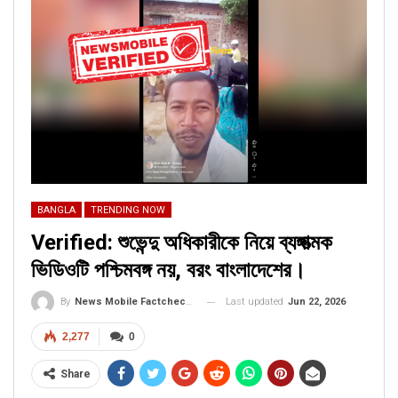
CORONAVIRUS FACT CHECK
Fact Check: Did Centre Reject ‘Emergency Use’ Approval
of COVID-19 Vaccines? Here’s The Truth
Dec 17, 2020
ENGLISH
Fact Check: Old Pictures Of Indian Flag Being
Disrespected Falsely Linked To Ongoing Farmers’
Protest;…
BANGLA
TRENDING NOW
Dec 16, 2020
Verified: শুভেন্দু অধিকারীকে নিয়ে ব্যঙ্গাত্মক
ভিডিওটি পশ্চিমবঙ্গ নয়, বরং বাংলাদেশের।
Last updated
Jun 22, 2026
By
News Mobile Factcheck Bureau
2,277
0
Share