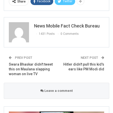
Facebook
Twitter
Share
News Mobile Fact Check Bureau
That was not enough, four picture of a TV screen is also
surfaced the internet which shows one of the top viewed
1431 Posts
0 Comments
channel AAJ Tak running a bulletin on the same claims.
ALSO READ:
Swara Bhaskar
didn’t tweet this on Maulana
PREV POST
NEXT POST
Swara Bhaskar didn't tweet
Hitler didn't pull this kid's
slapping woman
this on Maulana slapping
ears like PM Modi did
woman on live TV
RELATED POSTS
Leave a comment
BANGLA
Verified: শুভেন্দু অধিকারীকে নিয়ে ব্যঙ্গাত্মক ভিডিওটি পশ্চিমবঙ্গ নয়, বরং
বাংলাদেশের।
Jun 22, 2026