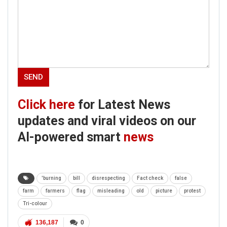
Click here
for Latest News
updates and viral videos on our
AI-powered smart
news
'burning
bill
disrespecting
Fact check
false
farm
farmers
flag
misleading
old
picture
protest
Tri-colour
136,187
0