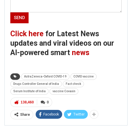
Click here
for Latest News
updates and viral videos on our
AI-powered smart
news
AstraZeneca-Oxford COVID-19
COVID vaccine
Drugs Controller General of India
Fact check
Serum Institute of India
vaccine Covaxin
138,460
0
Facebook
Twitter
Share