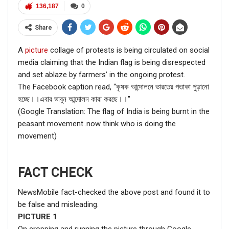
136,187
0
Share
A
picture
collage of protests is being circulated on social
media claiming that the Indian flag is being disrespected
and set ablaze by farmers’ in the ongoing protest.
The Facebook caption read, “কৃষক আন্দোলনে ভারতের পতাকা পুড়ানো
হচ্ছে।।এবার ভাবুন আন্দোলন কারা করছে।।”
(Google Translation: The flag of India is being burnt in the
peasant movement..now think who is doing the
movement)
FACT CHECK
NewsMobile fact-checked the above post and found it to
be false and misleading.
PICTURE
1