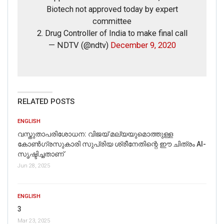
Biotech not approved today by expert
committee
2. Drug Controller of India to make final call
— NDTV (@ndtv)
December 9, 2020
RELATED POSTS
ENGLISH
വസ്തുതാപരിശോധന: വിജയ് മല്യയുമൊത്തുള്ള
കോൺഗ്രസുകാരി സുപ്രിയ ശ്രീനേതിന്റെ ഈ ചിത്രം AI-
സൃഷ്ടിച്ചതാണ്
Jun 28, 2025
ENGLISH
3
Mar 23, 2025