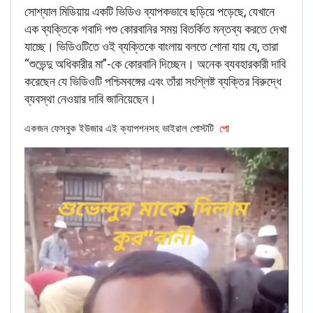
সোশ্যাল মিডিয়ায় একটি ভিডিও ব্যাপকভাবে ছড়িয়ে পড়েছে, যেখানে
এক ব্যক্তিকে গবাদি পশু কোরবানির সময় বিতর্কিত মন্তব্য করতে দেখা
যাচ্ছে। ভিডিওটিতে ওই ব্যক্তিকে বাংলায় বলতে শোনা যায় যে, তারা
“শুভেন্দু অধিকারীর মা”-কে কোরবানি দিচ্ছেন। অনেক ব্যবহারকারী দাবি
করেছেন যে ভিডিওটি পশ্চিমবঙ্গের এবং তাঁরা সংশ্লিষ্ট ব্যক্তির বিরুদ্ধে
ব্যবস্থা নেওয়ার দাবি জানিয়েছেন।
একজন ফেসবুক ইউজার এই ক্যাপশনসহ ভাইরাল পোস্টটি
পো
FACT CHECK
Well, there is no need to panic as the Facebook-
owned messaging platform is not rolling out any such