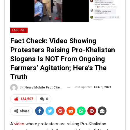
ENGLISH
Fact Check: Video Showing
Protesters Raising Pro-Khalistan
Slogans Is NOT From Ongoing
Farmers’ Agitation; Here’s The
Truth
Last updated
Feb 3, 2021
By
News Mobile Fact Check Bureau
134,507
0
Share
A
video
where protesters are raising Pro-Khalistan