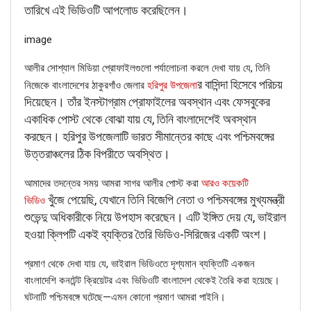
তারিখে এই ভিডিওটি আপলোড করেছিলেন।
image
আলীর সোশ্যাল মিডিয়া প্রোফাইলগুলো পর্যালোচনা করলে দেখা যায় যে, তিনি
র বাসিন্দা হিসেবে পরিচয়
নিজেকে বাংলাদেশের ঠাকুরগাঁও জেলার
হরিপুর উপজেলা
দিয়েছেন। তাঁর ইনস্টাগ্রাম প্রোফাইলের অবস্থান এবং ফেসবুকের
একাধিক পোস্ট থেকে বোঝা যায় যে, তিনি বাংলাদেশেই অবস্থান
করছেন। হরিপুর উপজেলাটি ভারত সীমান্তের কাছে এবং পশ্চিমবঙ্গের
উত্তরাঞ্চলের ঠিক বিপরীতে অবস্থিত।
আমাদের তদন্তের সময় আমরা সাগর আলীর পোস্ট করা
আরও কয়েকটি
খুঁজে পেয়েছি, যেখানে তিনি বিজেপি নেতা ও পশ্চিমবঙ্গের মুখ্যমন্ত্রী
ভিডিও
শুভেন্দু অধিকারীকে নিয়ে উপহাস করেছেন। এটি ইঙ্গিত দেয় যে, ভাইরাল
হওয়া ক্লিপটি একই ব্যক্তির তৈরি ভিডিও-সিরিজের একটি অংশ।
প্রমাণ থেকে দেখা যায় যে, ভাইরাল ভিডিওতে দৃশ্যমান ব্যক্তিটি একজন
বাংলাদেশি কনটেন্ট ক্রিয়েটর এবং ভিডিওটি বাংলাদেশ থেকেই তৈরি করা হয়েছে।
ঘটনাটি পশ্চিমবঙ্গে ঘটেছে—এমন কোনো প্রমাণ আমরা পাইনি।