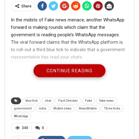
Share
In the midsts of Fake news menace, another WhatsApp
forward is making rounds which claim that the
government is reading people’s WhatsApp messages.
The viral forward claims that the WhatsApp platform is
to roll-out a third blue tick to indicate that a government
representative has read your chats.
CONTINUE READING
blue tick
chat
Fact Checker
Fake
fake news
government
india
Mobile news
NewsMobile
Three ticks
WhatsApp
340
0