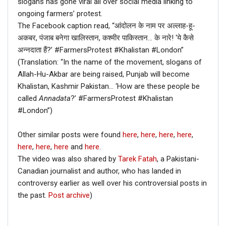
slogans has gone viral all over social media linking to
ongoing farmers’ protest.
The Facebook caption read, “आंदोलन के नाम पर अल्लाह-हू-
अकबर, पंजाब बनेगा खालिस्तान, कश्मीर पाकिस्तान… के नारे! ‘ये कैसे
अन्नदाता हैं?’ #FarmersProtest #Khalistan #London”
(Translation: “In the name of the movement, slogans of
Allah-Hu-Akbar are being raised, Punjab will become
Khalistan, Kashmir Pakistan… ‘How are these people be
called
Annadata
?’ #FarmersProtest #Khalistan
#London”)
Other similar posts were found
here
,
here
,
here
,
here
,
here
,
here
,
here
and
here
.
The video was also shared by
Tarek Fatah
, a Pakistani-
Canadian journalist and author, who has landed in
controversy earlier as well over his controversial posts in
the past.
Post archive
)