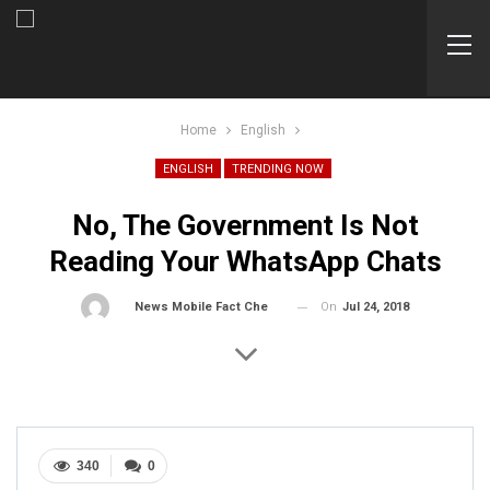
Home
English
ENGLISH
TRENDING NOW
No, The Government Is Not
Reading Your WhatsApp Chats
On
Jul 24, 2018
By
News Mobile Fact Check Bureau
340
0