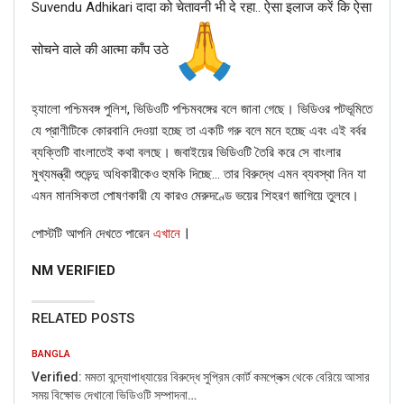
Suvendu Adhikari दादा को चेतावनी भी दे रहा.. ऐसा इलाज करें कि ऐसा
claim to be MISLEADING.
The Sky Is Pink apart from Priyanka Chopra stars Farhan
सोचने वाले की आत्मा काँप उठे
Akhtar, Zaira Wasim & Rohit Saraf. NewsMobile found a
photo uploaded by Rohit Saraf on his Instagram account
on March 9 this year.
হ্যালো পশ্চিমবঙ্গ পুলিশ, ভিডিওটি পশ্চিমবঙ্গের বলে জানা গেছে। ভিডিওর পটভূমিতে
যে প্রাণীটিকে কোরবানি দেওয়া হচ্ছে তা একটি গরু বলে মনে হচ্ছে এবং এই বর্বর
ব্যক্তিটি বাংলাতেই কথা বলছে। জবাইয়ের ভিডিওটি তৈরি করে সে বাংলার
মুখ্যমন্ত্রী শুভেন্দু অধিকারীকেও হুমকি দিচ্ছে… তার বিরুদ্ধে এমন ব্যবস্থা নিন যা
এমন মানসিকতা পোষণকারী যে কারও মেরুদণ্ডে ভয়ের শিহরণ জাগিয়ে তুলবে।
।
পোস্টটি আপনি দেখতে পারেন
এখানে
NM VERIFIED
RELATED POSTS
BANGLA
Verified: মমতা বন্দ্যোপাধ্যায়ের বিরুদ্ধে সুপ্রিম কোর্ট কমপ্লেক্স থেকে বেরিয়ে আসার
সময় বিক্ষোভ দেখানো ভিডিওটি সম্পাদনা…
View this post on Instagram