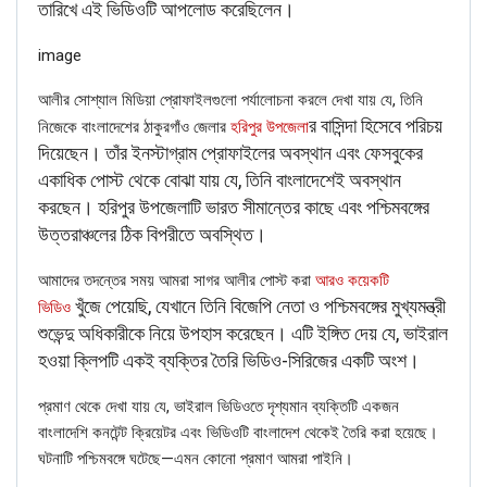
তারিখে এই ভিডিওটি আপলোড করেছিলেন।
image
আলীর সোশ্যাল মিডিয়া প্রোফাইলগুলো পর্যালোচনা করলে দেখা যায় যে, তিনি
র বাসিন্দা হিসেবে পরিচয়
নিজেকে বাংলাদেশের ঠাকুরগাঁও জেলার
হরিপুর উপজেলা
দিয়েছেন। তাঁর ইনস্টাগ্রাম প্রোফাইলের অবস্থান এবং ফেসবুকের
একাধিক পোস্ট থেকে বোঝা যায় যে, তিনি বাংলাদেশেই অবস্থান
View this post on Instagram
করছেন। হরিপুর উপজেলাটি ভারত সীমান্তের কাছে এবং পশ্চিমবঙ্গের
উত্তরাঞ্চলের ঠিক বিপরীতে অবস্থিত।
আমাদের তদন্তের সময় আমরা সাগর আলীর পোস্ট করা
আরও কয়েকটি
খুঁজে পেয়েছি, যেখানে তিনি বিজেপি নেতা ও পশ্চিমবঙ্গের মুখ্যমন্ত্রী
ভিডিও
শুভেন্দু অধিকারীকে নিয়ে উপহাস করেছেন। এটি ইঙ্গিত দেয় যে, ভাইরাল
হওয়া ক্লিপটি একই ব্যক্তির তৈরি ভিডিও-সিরিজের একটি অংশ।
And it’s a wrap. This movie is special to me on so
প্রমাণ থেকে দেখা যায় যে, ভাইরাল ভিডিওতে দৃশ্যমান ব্যক্তিটি একজন
many levels. Not just because @roykapurfilms and
বাংলাদেশি কনটেন্ট ক্রিয়েটর এবং ভিডিওটি বাংলাদেশ থেকেই তৈরি করা হয়েছে।
@rsvpmovies (Sid and ronnie) partnered with me on
ঘটনাটি পশ্চিমবঙ্গে ঘটেছে—এমন কোনো প্রমাণ আমরা পাইনি।
my first Hindi production.. but also took the chance