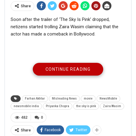
Share
Soon after the trailer of ‘The Sky Is Pink’ dropped,
netizens started trolling Zaira Wasim claiming that the
actor has made a comeback in Bollywood.
CONTINUE READING
Farhan Akhtar
Misleading News
movie
NewsMobile
newsmobile india
Priyanka Chopra
the sky is pink
Zaira Wasim
482
0
Facebook
Twitter
Share