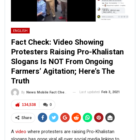
ENGLISH
Fact Check: Video Showing
Protesters Raising Pro-Khalistan
Slogans Is NOT From Ongoing
Farmers’ Agitation; Here’s The
Truth
Last updated
Feb 3, 2021
By
News Mobile Fact Check Bureau
134,538
0
Share
A
video
where protesters are raising Pro-Khalistan
slogans has gone viral all over social media linking to