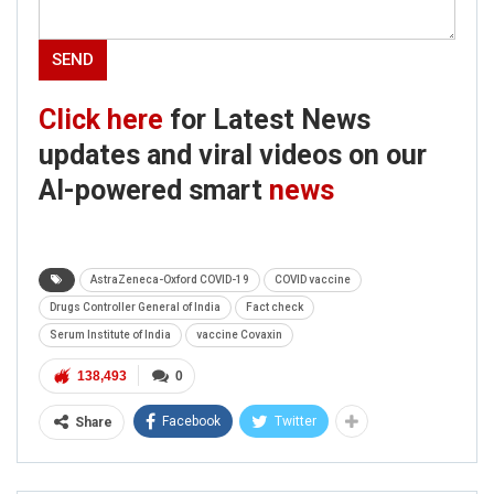
Click here
for Latest News
updates and viral videos on our
AI-powered smart
news
AstraZeneca-Oxford COVID-19
COVID vaccine
Drugs Controller General of India
Fact check
Serum Institute of India
vaccine Covaxin
138,493
0
Facebook
Twitter
Share