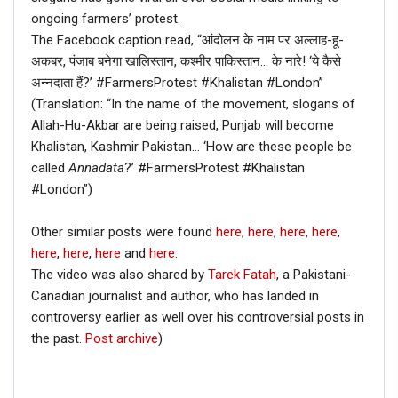
ongoing farmers’ protest.
The Facebook caption read, “आंदोलन के नाम पर अल्लाह-हू-
अकबर, पंजाब बनेगा खालिस्तान, कश्मीर पाकिस्तान… के नारे! ‘ये कैसे
अन्नदाता हैं?’ #FarmersProtest #Khalistan #London”
(Translation: “In the name of the movement, slogans of
Allah-Hu-Akbar are being raised, Punjab will become
Khalistan, Kashmir Pakistan… ‘How are these people be
called
Annadata
?’ #FarmersProtest #Khalistan
#London”)
Other similar posts were found
here
,
here
,
here
,
here
,
here
,
here
,
here
and
here
.
The video was also shared by
Tarek Fatah
, a Pakistani-
Canadian journalist and author, who has landed in
controversy earlier as well over his controversial posts in
the past.
Post archive
)