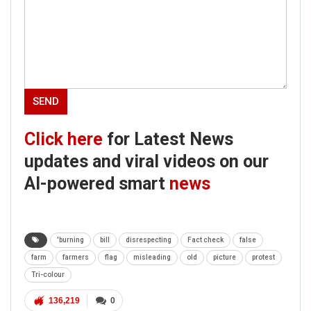
Click here
for Latest News
updates and viral videos on our
AI-powered smart
news
'burning
bill
disrespecting
Fact check
false
farm
farmers
flag
misleading
old
picture
protest
Tri-colour
136,219
0