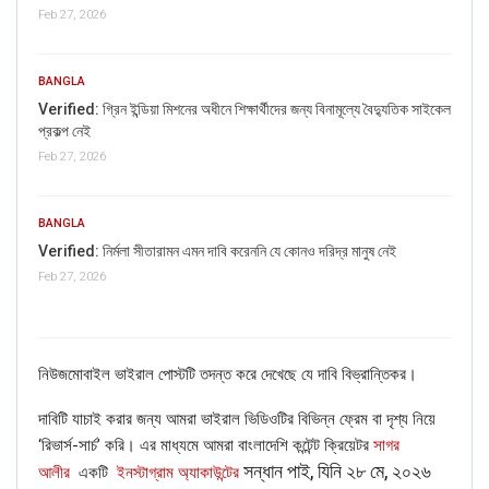
Feb 27, 2026
BANGLA
Verified: গ্রিন ইন্ডিয়া মিশনের অধীনে শিক্ষার্থীদের জন্য বিনামূল্যে বৈদ্যুতিক সাইকেল
প্রকল্প নেই
Feb 27, 2026
Water babies… not
#theskyispink @zairawasim_
BANGLA
@roykapurfilms @rsvpmovies
Verified: নির্মলা সীতারামন এমন দাবি করেননি যে কোনও দরিদ্র মানুষ নেই
Feb 27, 2026
A post shared by
Rohit Suresh Saraf
(@rohitsaraf10) on
Mar 9
নিউজমোবাইল ভাইরাল পোস্টটি তদন্ত করে দেখেছে যে দাবি বিভ্রান্তিকর।
দাবিটি যাচাই করার জন্য আমরা ভাইরাল ভিডিওটির বিভিন্ন ফ্রেম বা দৃশ্য নিয়ে
‘রিভার্স-সার্চ’ করি। এর মাধ্যমে আমরা বাংলাদেশি কন্টেন্ট ক্রিয়েটর
সাগর
সন্ধান পাই, যিনি ২৮ মে, ২০২৬
আলীর
একটি
ইনস্টাগ্রাম অ্যাকাউন্টের