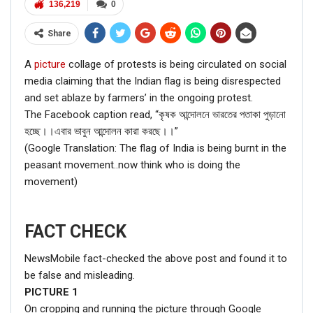
136,219
0
Share
A
picture
collage of protests is being circulated on social
media claiming that the Indian flag is being disrespected
and set ablaze by farmers’ in the ongoing protest.
The Facebook caption read, “কৃষক আন্দোলনে ভারতের পতাকা পুড়ানো
হচ্ছে।।এবার ভাবুন আন্দোলন কারা করছে।।”
(Google Translation: The flag of India is being burnt in the
peasant movement..now think who is doing the
movement)
FACT CHECK
NewsMobile fact-checked the above post and found it to
be false and misleading.
PICTURE
1
On cropping and running the picture through Google