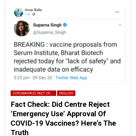
announced that she was quitting Bollywood because of
her ‘relationship with religion’.
This makes it very clear that these pictures were clicked
before the actor announced her retirement for
Bollywood. The above information proves that the cast
was shooting/wrapping up the film. For now, Zaira has no
plans of coming back to Bollywood.
CORONAVIRUS FACT CHECK
ENGLISH
Fact Check: Did Centre Reject
‘Emergency Use’ Approval Of
COVID-19 Vaccines? Here’s The
Truth