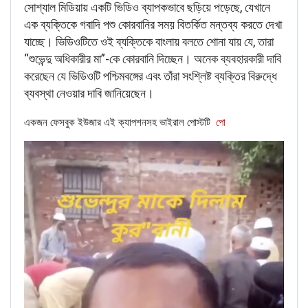
সোশ্যাল মিডিয়ায় একটি ভিডিও ব্যাপকভাবে ছড়িয়ে পড়েছে, যেখানে
এক ব্যক্তিকে গবাদি পশু কোরবানির সময় বিতর্কিত মন্তব্য করতে দেখা
‘Publicity Stunt’..
যাচ্ছে। ভিডিওটিতে ওই ব্যক্তিকে বাংলায় বলতে শোনা যায় যে, তারা
‘Zaira Wasim’s Quote : I Quit
#Bollywood
“শুভেন্দু অধিকারীর মা”-কে কোরবানি দিচ্ছেন। অনেক ব্যবহারকারী দাবি
Because “My Relationship With My
করেছেন যে ভিডিওটি পশ্চিমবঙ্গের এবং তাঁরা সংশ্লিষ্ট ব্যক্তির বিরুদ্ধে
Religion Was Threatened..”..
ব্যবস্থা নেওয়ার দাবি জানিয়েছেন।
I Thought
#ZairaWasimmm
Quit Bollywood
একজন ফেসবুক ইউজার এই ক্যাপশনসহ ভাইরাল পোস্টটি
পো
To Do Stone Pelting In Kashmir, But Now
She Is Back With Fullflage Religious Avatar..
pic.twitter.com/wPDtHLat9m
— Ashwath (@3DAshwath)
September 10,
2019
RELATED POSTS
BANGLA