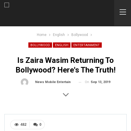
Home
English
Bollywood
BOLLYWOOD
ENGLISH
ENTERTAINMENT
Is Zaira Wasim Returning To
Bollywood? Here's The Truth!
On
Sep 13, 2019
By
News Mobile Entertainment Bureau
482
0