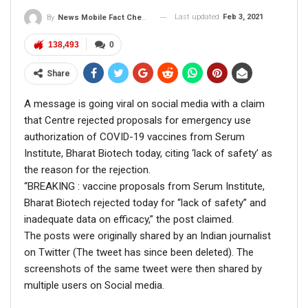
Last updated
Feb 3, 2021
By
News Mobile Fact Check Bureau
138,493
0
If you want to fact-check any story,
Share
WhatsApp it now on +91 88268 00707
A message is going viral on social media with a claim
that Centre rejected proposals for emergency use
authorization of COVID-19 vaccines from Serum
Institute, Bharat Biotech today, citing ‘lack of safety’ as
the reason for the rejection.
“BREAKING : vaccine proposals from Serum Institute,
Bharat Biotech rejected today for “lack of safety” and
inadequate data on efficacy,” the post claimed.
The posts were originally shared by an Indian journalist
on Twitter (The tweet has since been deleted). The
FAKE NEWS BUSTER
screenshots of the same tweet were then shared by
multiple users on Social media.
Name