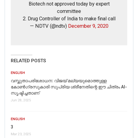
Biotech not approved today by expert
committee
2. Drug Controller of India to make final call
— NDTV (@ndtv)
December 9, 2020
RELATED POSTS
ENGLISH
വസ്തുതാപരിശോധന: വിജയ് മല്യയുമൊത്തുള്ള
കോൺഗ്രസുകാരി സുപ്രിയ ശ്രീനേതിന്റെ ഈ ചിത്രം AI-
സൃഷ്ടിച്ചതാണ്
Jun 28, 2025
ENGLISH
3
Mar 23, 2025