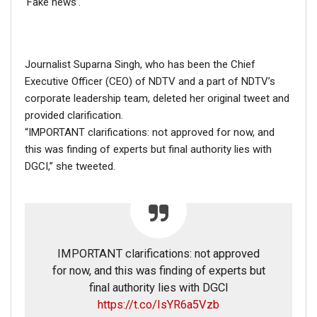
‘Fake news’.
Journalist Suparna Singh, who has been the Chief
Executive Officer (CEO) of NDTV and a part of NDTV’s
Click here
for Latest News
corporate leadership team, deleted her original tweet and
updates and viral videos on our
provided clarification.
AI-powered smart
news
“IMPORTANT clarifications: not approved for now, and
this was finding of experts but final authority lies with
DGCI,” she tweeted.
IMPORTANT clarifications: not approved
for now, and this was finding of experts but
final authority lies with DGCI
https://t.co/IsYR6a5Vzb