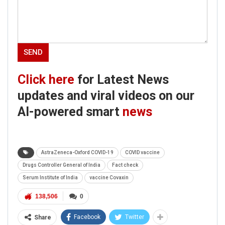
Click here
for Latest News
updates and viral videos on our
AI-powered smart
news
AstraZeneca-Oxford COVID-19
COVID vaccine
Drugs Controller General of India
Fact check
Serum Institute of India
vaccine Covaxin
138,506
0
Facebook
Twitter
Share