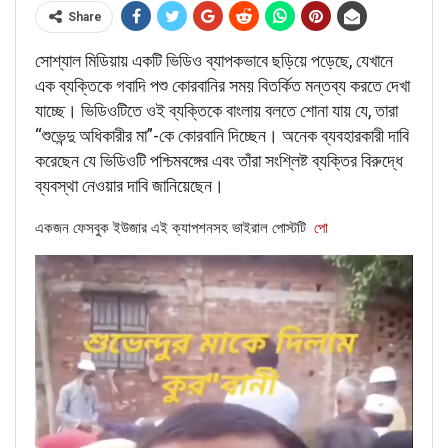
Share
ENGLISH
Fact Check: Old Pictures Of Indian Flag Being
সোশ্যাল মিডিয়ায় একটি ভিডিও ব্যাপকভাবে ছড়িয়ে পড়েছে, যেখানে
Disrespected Falsely Linked To Ongoing Farmers’
এক ব্যক্তিকে গবাদি পশু কোরবানির সময় বিতর্কিত মন্তব্য করতে দেখা
Protest;…
যাচ্ছে। ভিডিওটিতে ওই ব্যক্তিকে বাংলায় বলতে শোনা যায় যে, তারা
Dec 16, 2020
“শুভেন্দু অধিকারীর মা”-কে কোরবানি দিচ্ছেন। অনেক ব্যবহারকারী দাবি
করেছেন যে ভিডিওটি পশ্চিমবঙ্গের এবং তাঁরা সংশ্লিষ্ট ব্যক্তির বিরুদ্ধে
ব্যবস্থা নেওয়ার দাবি জানিয়েছেন।
NewsMobile fact-checked the above video post and
found the claim attached to the video to be FAKE.
একজন ফেসবুক ইউজার এই ক্যাপশনসহ ভাইরাল পোস্টটি
পো
On putting the keyframes of the video through Reverse
Image Search, we came across the same video on
YouTube which was uploaded on
August 20th, 2019
.