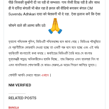
from the recent protests against CAA and NRC.
पीछे जिसकी कुर्बानी दी जा रही वो सम्भवतः गाय जैसी दिख रही है और साथ
ही ये दरिंदा बंगाली भी बोल रहा है क़त्ल की वीडियो बनाकर बंगाल CM
Suvendu Adhikari दादा को चेतावनी भी दे रहा.. ऐसा इलाज करें कि ऐसा
सोचने वाले की आत्मा काँप उठे
হ্যালো পশ্চিমবঙ্গ পুলিশ, ভিডিওটি পশ্চিমবঙ্গের বলে জানা গেছে। ভিডিওর পটভূমিতে
যে প্রাণীটিকে কোরবানি দেওয়া হচ্ছে তা একটি গরু বলে মনে হচ্ছে এবং এই বর্বর
ব্যক্তিটি বাংলাতেই কথা বলছে। জবাইয়ের ভিডিওটি তৈরি করে সে বাংলার
মুখ্যমন্ত্রী শুভেন্দু অধিকারীকেও হুমকি দিচ্ছে… তার বিরুদ্ধে এমন ব্যবস্থা নিন যা
এমন মানসিকতা পোষণকারী যে কারও মেরুদণ্ডে ভয়ের শিহরণ জাগিয়ে তুলবে।
।
পোস্টটি আপনি দেখতে পারেন
এখানে
NM VERIFIED
If you want to fact-check any story,
RELATED POSTS
WhatsApp it now on +91 88268 00707
BANGLA