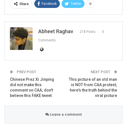
विरोध प्रदर्शन के दौरान कोई भी पुलिसकर्मी मौजूद नहीं था”
Facebook
Twitter
Share
(Translation: “No policeman was present during a protest
in Punjab today against NRC.”
Abheet Raghav
218 Posts
0
Comments
PREV POST
NEXT POST
Chinese Prez Xi Jinping
This picture of an old man
did not make this
is NOT from CAA protest;
comment on CAA; don't
here's the truth behind the
believe this FAKE tweet
viral picture
At the time of filing this report, the above video was
Leave a comment
shared by over 22,000 Facebook users.