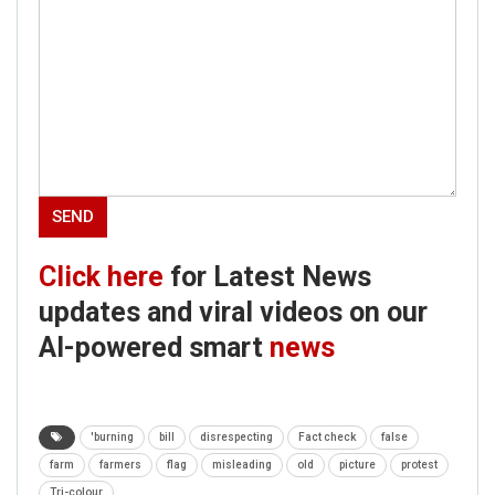
Click here
for Latest News
updates and viral videos on our
AI-powered smart
news
'burning
bill
disrespecting
Fact check
false
farm
farmers
flag
misleading
old
picture
protest
Tri-colour