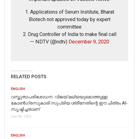
1. Applications of Serum Institute, Bharat
Biotech not approved today by expert
committee
2. Drug Controller of India to make final call
— NDTV (@ndtv)
December 9, 2020
RELATED POSTS
ENGLISH
വസ്തുതാപരിശോധന: വിജയ് മല്യയുമൊത്തുള്ള
കോൺഗ്രസുകാരി സുപ്രിയ ശ്രീനേതിന്റെ ഈ ചിത്രം AI-
സൃഷ്ടിച്ചതാണ്
Jun 28, 2025
ENGLISH