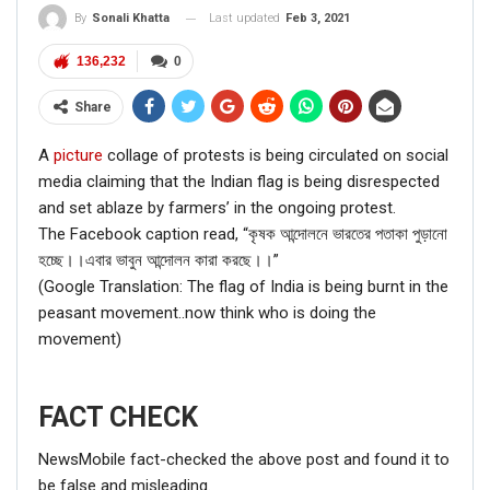
Last updated
Feb 3, 2021
By
Sonali Khatta
136,232
0
Share
A
picture
collage of protests is being circulated on social
media claiming that the Indian flag is being disrespected
and set ablaze by farmers’ in the ongoing protest.
The Facebook caption read, “কৃষক আন্দোলনে ভারতের পতাকা পুড়ানো
হচ্ছে।।এবার ভাবুন আন্দোলন কারা করছে।।”
(Google Translation: The flag of India is being burnt in the
peasant movement..now think who is doing the
movement)
FACT CHECK
NewsMobile fact-checked the above post and found it to
be false and misleading.