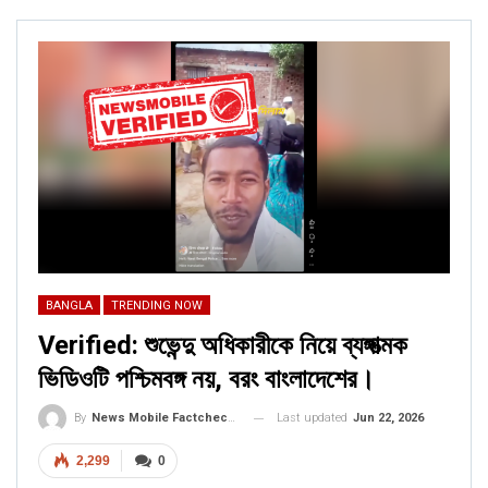
ALSO READ:
Fact Checked: Don’t
believe this viral tweet falsely
attributed to Nita…
FACT CHECK
RELATED POSTS
BANGLA
Verified: শুভেন্দু অধিকারীকে নিয়ে ব্যঙ্গাত্মক ভিডিওটি পশ্চিমবঙ্গ নয়, বরং
বাংলাদেশের।
BANGLA
TRENDING NOW
Jun 22, 2026
Verified: শুভেন্দু অধিকারীকে নিয়ে ব্যঙ্গাত্মক
ভিডিওটি পশ্চিমবঙ্গ নয়, বরং বাংলাদেশের।
CORONAVIRUS FACT CHECK
Fact Check: Did Centre Reject ‘Emergency Use’ Approval
Last updated
Jun 22, 2026
By
News Mobile Factcheck Bureau
of COVID-19 Vaccines? Here’s The Truth
2,299
0
Dec 17, 2020