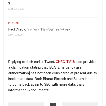
3
Mar 23, 2025
ENGLISH
Fact Check: ‘তরুণ’ রতন টাটার এই ছবি এআই-উদ্ভূত
Nov 19, 2024
Replying to their earlier Tweet,
CNBC-TV18
also provided
a clarification stating that ‘EUA [Emergency use
authorization] has not been considered at present due to
inadequate data. Both Bharat Biotech and Serum Institute
to come back again to SEC with more data, trials
information & documents’.