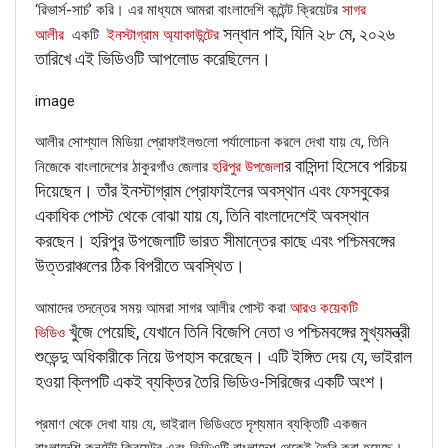
‘রিভার্স-সার্চ’ করি। এর মাধ্যমে আমরা বাংলাদেশি কন্টেন্ট ক্রিয়েটর
সাগর
সন্ধান পাই, যিনি ২৮ মে, ২০২৬
আলীর
একটি
ইনস্টাগ্রাম অ্যাকাউন্টের
তারিখে এই ভিডিওটি আপলোড করেছিলেন।
When we watched the trailer of the movie, we realized
image
that the viral clip has been taken from the same movie.
The above information proves that the viral video is a clip
আলীর সোশ্যাল মিডিয়া প্রোফাইলগুলো পর্যালোচনা করলে দেখা যায় যে, তিনি
to a movie.
র বাসিন্দা হিসেবে পরিচয়
নিজেকে বাংলাদেশের ঠাকুরগাঁও জেলার
হরিপুর উপজেলা
দিয়েছেন। তাঁর ইনস্টাগ্রাম প্রোফাইলের অবস্থান এবং ফেসবুকের
একাধিক পোস্ট থেকে বোঝা যায় যে, তিনি বাংলাদেশেই অবস্থান
করছেন। হরিপুর উপজেলাটি ভারত সীমান্তের কাছে এবং পশ্চিমবঙ্গের
উত্তরাঞ্চলের ঠিক বিপরীতে অবস্থিত।
আমাদের তদন্তের সময় আমরা সাগর আলীর পোস্ট করা
আরও কয়েকটি
খুঁজে পেয়েছি, যেখানে তিনি বিজেপি নেতা ও পশ্চিমবঙ্গের মুখ্যমন্ত্রী
ভিডিও
শুভেন্দু অধিকারীকে নিয়ে উপহাস করেছেন। এটি ইঙ্গিত দেয় যে, ভাইরাল
হওয়া ক্লিপটি একই ব্যক্তির তৈরি ভিডিও-সিরিজের একটি অংশ।
প্রমাণ থেকে দেখা যায় যে, ভাইরাল ভিডিওতে দৃশ্যমান ব্যক্তিটি একজন
বাংলাদেশি কনটেন্ট ক্রিয়েটর এবং ভিডিওটি বাংলাদেশ থেকেই তৈরি করা হয়েছে।