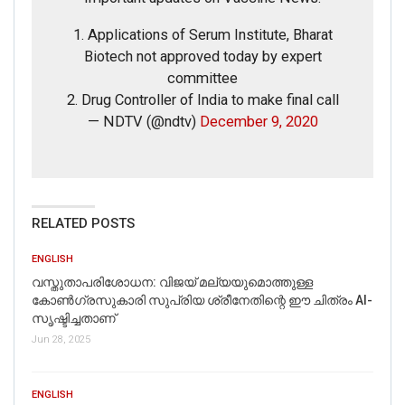
1. Applications of Serum Institute, Bharat
Biotech not approved today by expert
committee
2. Drug Controller of India to make final call
— NDTV (@ndtv)
December 9, 2020
RELATED POSTS
ENGLISH
വസ്തുതാപരിശോധന: വിജയ് മല്യയുമൊത്തുള്ള
കോൺഗ്രസുകാരി സുപ്രിയ ശ്രീനേതിന്റെ ഈ ചിത്രം AI-
സൃഷ്ടിച്ചതാണ്
Jun 28, 2025
ENGLISH