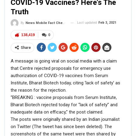
COVID-19 Vaccines? Here’s The
Truth
Last updated
Feb 3, 2021
By
News Mobile Fact Check Bureau
138,419
0
Click here
for Latest News
updates and viral videos on our
Share
AI-powered smart
news
A message is going viral on social media with a claim
that Centre rejected proposals for emergency use
authorization of COVID-19 vaccines from Serum
Institute, Bharat Biotech today, citing ‘lack of safety’ as
the reason for the rejection.
“BREAKING : vaccine proposals from Serum Institute,
Bharat Biotech rejected today for “lack of safety” and
inadequate data on efficacy,” the post claimed.
The posts were originally shared by an Indian journalist
on Twitter (The tweet has since been deleted). The
screenshots of the same tweet were then shared by