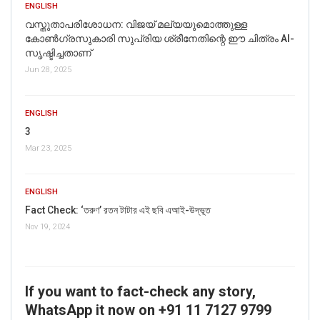
ENGLISH
വസ്തുതാപരിശോധന: വിജയ് മല്യയുമൊത്തുള്ള
കോൺഗ്രസുകാരി സുപ്രിയ ശ്രീനേതിന്റെ ഈ ചിത്രം AI-
സൃഷ്ടിച്ചതാണ്
Jun 28, 2025
ENGLISH
3
Mar 23, 2025
ENGLISH
Fact Check: ‘তরুণ’ রতন টাটার এই ছবি এআই-উদ্ভূত
Nov 19, 2024
If you want to fact-check any story,
WhatsApp it now on +91 11 7127 9799