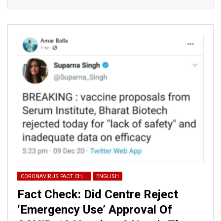
Email
Phone
Picture/video
Picture/video url
Description
CORONAVIRUS FACT CHECK
ENGLISH
Fact Check: Did Centre Reject
‘Emergency Use’ Approval Of