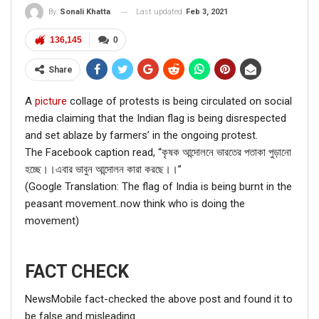
Last updated
Feb 3, 2021
By
Sonali Khatta
136,145
0
Share
A
picture
collage of protests is being circulated on social
media claiming that the Indian flag is being disrespected
and set ablaze by farmers’ in the ongoing protest.
The Facebook caption read, “কৃষক আন্দোলনে ভারতের পতাকা পুড়ানো
হচ্ছে।।এবার ভাবুন আন্দোলন কারা করছে।।”
(Google Translation: The flag of India is being burnt in the
peasant movement..now think who is doing the
movement)
FACT CHECK
NewsMobile fact-checked the above post and found it to
be false and misleading.