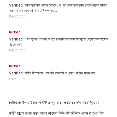
On further investigation, we found that
Ricky is a 2009
Verified: মমতা বন্দ্যোপাধ্যায়ের বিরুদ্ধে সুপ্রিম কোর্ট কমপ্লেক্স থেকে বেরিয়ে আসার
French fantasy movie written and directed by François
সময় বিক্ষোভ দেখানো ভিডিওটি সম্পাদনা…
Ozon.
Feb 27, 2026
BANGLA
Verified: গ্রিন ইন্ডিয়া মিশনের অধীনে শিক্ষার্থীদের জন্য বিনামূল্যে বৈদ্যুতিক সাইকেল
প্রকল্প নেই
Feb 27, 2026
BANGLA
Verified: নির্মলা সীতারামন এমন দাবি করেননি যে কোনও দরিদ্র মানুষ নেই
Feb 27, 2026
নিউজমোবাইল ভাইরাল পোস্টটি তদন্ত করে দেখেছে যে দাবি বিভ্রান্তিকর।
দাবিটি যাচাই করার জন্য আমরা ভাইরাল ভিডিওটির বিভিন্ন ফ্রেম বা দৃশ্য নিয়ে