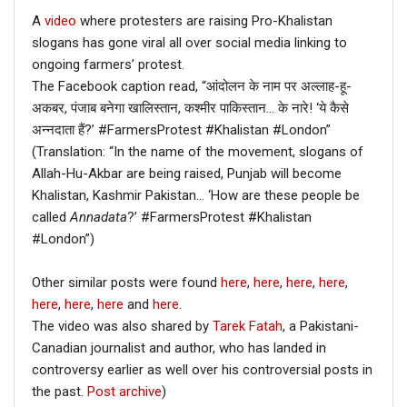
A
video
where protesters are raising Pro-Khalistan
slogans has gone viral all over social media linking to
ongoing farmers’ protest.
The Facebook caption read, “आंदोलन के नाम पर अल्लाह-हू-
अकबर, पंजाब बनेगा खालिस्तान, कश्मीर पाकिस्तान… के नारे! ‘ये कैसे
अन्नदाता हैं?’ #FarmersProtest #Khalistan #London”
(Translation: “In the name of the movement, slogans of
Allah-Hu-Akbar are being raised, Punjab will become
Khalistan, Kashmir Pakistan… ‘How are these people be
called
Annadata
?’ #FarmersProtest #Khalistan
#London”)
Other similar posts were found
here
,
here
,
here
,
here
,
here
,
here
,
here
and
here
.
The video was also shared by
Tarek Fatah
, a Pakistani-
Canadian journalist and author, who has landed in
controversy earlier as well over his controversial posts in
the past.
Post archive
)