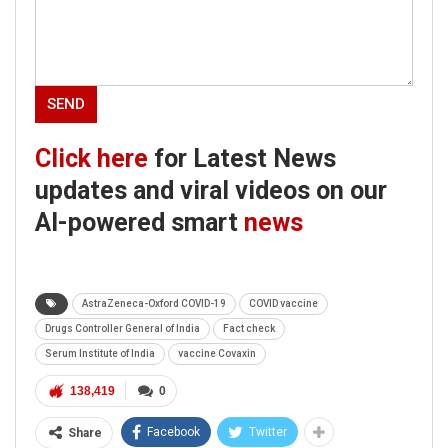
Click here
for Latest News
updates and viral videos on our
AI-powered smart
news
AstraZeneca-Oxford COVID-19
COVID vaccine
Drugs Controller General of India
Fact check
Serum Institute of India
vaccine Covaxin
138,419
0
Facebook
Twitter
Share