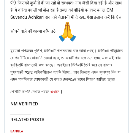
पीछे जिसकी कुर्बानी दी जा रही वो सम्भवतः गाय जैसी दिख रही है और साथ
ही ये दरिंदा बंगाली भी बोल रहा है क़त्ल की वीडियो बनाकर बंगाल CM
Suvendu Adhikari दादा को चेतावनी भी दे रहा.. ऐसा इलाज करें कि ऐसा
सोचने वाले की आत्मा काँप उठे
হ্যালো পশ্চিমবঙ্গ পুলিশ, ভিডিওটি পশ্চিমবঙ্গের বলে জানা গেছে। ভিডিওর পটভূমিতে
যে প্রাণীটিকে কোরবানি দেওয়া হচ্ছে তা একটি গরু বলে মনে হচ্ছে এবং এই বর্বর
ব্যক্তিটি বাংলাতেই কথা বলছে। জবাইয়ের ভিডিওটি তৈরি করে সে বাংলার
মুখ্যমন্ত্রী শুভেন্দু অধিকারীকেও হুমকি দিচ্ছে… তার বিরুদ্ধে এমন ব্যবস্থা নিন যা
এমন মানসিকতা পোষণকারী যে কারও মেরুদণ্ডে ভয়ের শিহরণ জাগিয়ে তুলবে।
।
পোস্টটি আপনি দেখতে পারেন
এখানে
NM VERIFIED
RELATED POSTS
BANGLA