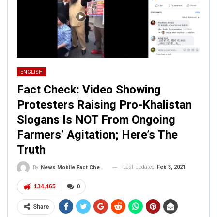
ENGLISH
Fact Check: Video Showing
Protesters Raising Pro-Khalistan
Slogans Is NOT From Ongoing
Farmers’ Agitation; Here’s The
Truth
Last updated
Feb 3, 2021
By
News Mobile Fact Check Bureau
134,465
0
Share