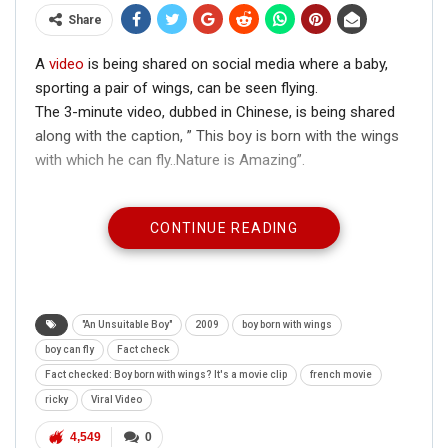
Share
A
video
is being shared on social media where a baby,
sporting a pair of wings, can be seen flying.
The 3-minute video, dubbed in Chinese, is being shared
along with the caption, ” This boy is born with the wings
with which he can fly..Nature is Amazing”.
CONTINUE READING
"An Unsuitable Boy"
2009
boy born with wings
boy can fly
Fact check
Fact checked: Boy born with wings? It's a movie clip
french movie
ricky
Viral Video
4,549
0