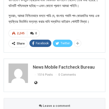
ঘটনাটি পশ্চিমবঙ্গে ঘটেছে—এমন কোনো প্রমাণ আমরা পাইনি।
সুতরাং, আমরা নিশ্চিতভাবে বলতে পারি যে, বাংলায় গবাদি পশু কোরবানির সময় এক
ব্যক্তির বিতর্কিত মন্তব্য করার দাবি সম্বলিত ভাইরাল পোস্টটি মিথ্যা।
If you want to fact-check any story,
WhatsApp it now on +91 88268 00707
2,245
0
Facebook
Twitter
Share
News Mobile Factcheck Bureau
1516 Posts
0 Comments
FAKE NEWS BUSTER
Name
Leave a comment