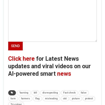
Click here
for Latest News
updates and viral videos on our
AI-powered smart
news
'burning
bill
disrespecting
Fact check
false
farm
farmers
flag
misleading
old
picture
protest
Tri-colour