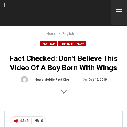
Home
English
ENGLISH
TRENDING NOW
Fact Checked: Don't Believe This
Video Of A Boy Born With Wings
On
Oct 17, 2019
By
News Mobile Fact Check Bureau
4,549
0