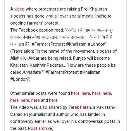
A
video
where protesters are raising Pro-Khalistan
slogans has gone viral all over social media linking to
ongoing farmers’ protest.
The Facebook caption read, “आंदोलन के नाम पर अल्लाह-हू-
अकबर, पंजाब बनेगा खालिस्तान, कश्मीर पाकिस्तान… के नारे! ‘ये कैसे
अन्नदाता हैं?’ #FarmersProtest #Khalistan #London”
(Translation: “In the name of the movement, slogans of
Allah-Hu-Akbar are being raised, Punjab will become
Khalistan, Kashmir Pakistan… ‘How are these people be
called
Annadata
?’ #FarmersProtest #Khalistan
#London”)
Other similar posts were found
here
,
here
,
here
,
here
,
here
,
here
,
here
and
here
.
The video was also shared by
Tarek Fatah
, a Pakistani-
Canadian journalist and author, who has landed in
controversy earlier as well over his controversial posts in
the past.
Post archive
)