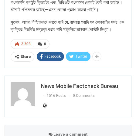
Picture/video url
বাংলাদেশি কনটেন্ট ক্রিয়েটর এবং ভিডিওটি বাংলাদেশ থেকেই তৈরি করা হয়েছে।
ঘটনাটি পশ্চিমবঙ্গে ঘটেছে—এমন কোনো প্রমাণ আমরা পাইনি।
Description
সুতরাং, আমরা নিশ্চিতভাবে বলতে পারি যে, বাংলায় গবাদি পশু কোরবানির সময় এক
ব্যক্তির বিতর্কিত মন্তব্য করার দাবি সম্বলিত ভাইরাল পোস্টটি মিথ্যা।
2,303
0
Facebook
Twitter
Share
News Mobile Factcheck Bureau
1516 Posts
0 Comments
Click here
for Latest News
updates and viral videos on our
AI-powered smart
news
Leave a comment