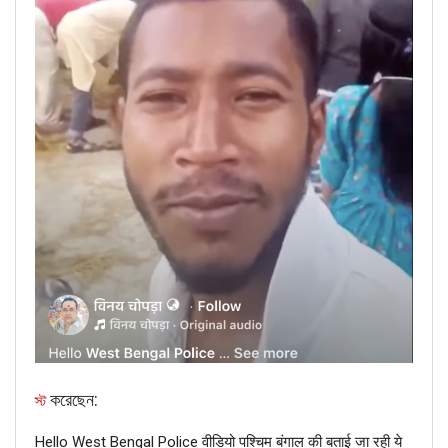
RELATED POSTS
BANGLA
Verified: শুভেন্দু অধিকারীকে নিয়ে ব্যঙ্গাত্মক ভিডিওটি পশ্চিমবঙ্গ নয়, বরং
বাংলাদেশের।
Jun 22, 2026
CORONAVIRUS FACT CHECK
Fact Check: Did Centre Reject ‘Emergency Use’ Approval
of COVID-19 Vaccines? Here’s The Truth
Dec 17, 2020
ENGLISH
Fact Check: Old Pictures Of Indian Flag Being
Disrespected Falsely Linked To Ongoing Farmers’
Protest;…
Dec 16, 2020
করেছেন:
স্ট
Hello West Bengal Police वीडियो पश्चिम बंगाल की बताई जा रही ये