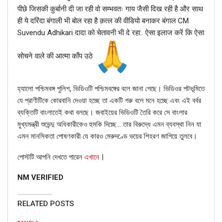
पीछे जिसकी कुर्बानी दी जा रही वो सम्भवतः गाय जैसी दिख रही है और साथ
ही ये दरिंदा बंगाली भी बोल रहा है क़त्ल की वीडियो बनाकर बंगाल CM
Suvendu Adhikari दादा को चेतावनी भी दे रहा.. ऐसा इलाज करें कि ऐसा
As happy as I am to support this venture, it
सोचने वाले की आत्मा काँप उठे
has been a minority token investment.
I have not purchased 50% stake in the
company.
pic.twitter.com/RXbC5aabiB
হ্যালো পশ্চিমবঙ্গ পুলিশ, ভিডিওটি পশ্চিমবঙ্গের বলে জানা গেছে। ভিডিওর পটভূমিতে
যে প্রাণীটিকে কোরবানি দেওয়া হচ্ছে তা একটি গরু বলে মনে হচ্ছে এবং এই বর্বর
— Ratan N. Tata (@RNTata2000)
May 8,
ব্যক্তিটি বাংলাতেই কথা বলছে। জবাইয়ের ভিডিওটি তৈরি করে সে বাংলার
2020
মুখ্যমন্ত্রী শুভেন্দু অধিকারীকেও হুমকি দিচ্ছে… তার বিরুদ্ধে এমন ব্যবস্থা নিন যা
এমন মানসিকতা পোষণকারী যে কারও মেরুদণ্ডে ভয়ের শিহরণ জাগিয়ে তুলবে।
।
পোস্টটি আপনি দেখতে পারেন
এখানে
NM VERIFIED
Hence, the above information proves that the viral news
is misleading.
RELATED POSTS