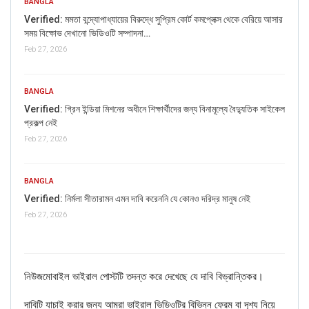
BANGLA
Verified: মমতা বন্দ্যোপাধ্যায়ের বিরুদ্ধে সুপ্রিম কোর্ট কমপ্লেক্স থেকে বেরিয়ে আসার
সময় বিক্ষোভ দেখানো ভিডিওটি সম্পাদনা…
Feb 27, 2026
BANGLA
Verified: গ্রিন ইন্ডিয়া মিশনের অধীনে শিক্ষার্থীদের জন্য বিনামূল্যে বৈদ্যুতিক সাইকেল
প্রকল্প নেই
Feb 27, 2026
BANGLA
Verified: নির্মলা সীতারামন এমন দাবি করেননি যে কোনও দরিদ্র মানুষ নেই
Feb 27, 2026
If you want to fact-check any story,
WhatsApp it now on +91 88268 00707
নিউজমোবাইল ভাইরাল পোস্টটি তদন্ত করে দেখেছে যে দাবি বিভ্রান্তিকর।
দাবিটি যাচাই করার জন্য আমরা ভাইরাল ভিডিওটির বিভিন্ন ফ্রেম বা দৃশ্য নিয়ে