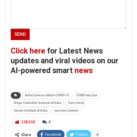
Click here
for Latest News
updates and viral videos on our
AI-powered smart
news
AstraZeneca-Oxford COVID-19
COVID vaccine
Drugs Controller General of India
Fact check
Serum Institute of India
vaccine Covaxin
138,510
0
Facebook
Twitter
Share