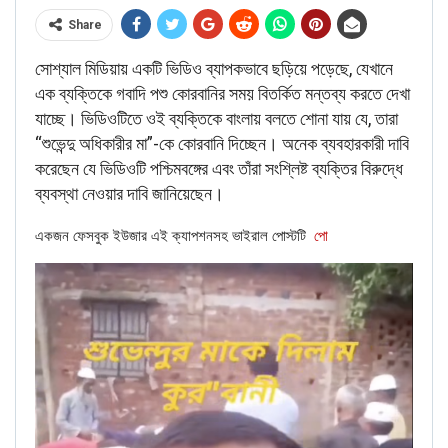
Share
The full report can be seen
here
.
সোশ্যাল মিডিয়ায় একটি ভিডিও ব্যাপকভাবে ছড়িয়ে পড়েছে, যেখানে
ALSO READ:
Fact Check: Video of
এক ব্যক্তিকে গবাদি পশু কোরবানির সময় বিতর্কিত মন্তব্য করতে দেখা
passengers arguing over social
যাচ্ছে। ভিডিওটিতে ওই ব্যক্তিকে বাংলায় বলতে শোনা যায় যে, তারা
distancing is NOT…
“শুভেন্দু অধিকারীর মা”-কে কোরবানি দিচ্ছেন। অনেক ব্যবহারকারী দাবি
করেছেন যে ভিডিওটি পশ্চিমবঙ্গের এবং তাঁরা সংশ্লিষ্ট ব্যক্তির বিরুদ্ধে
FACT CHECK
ব্যবস্থা নেওয়ার দাবি জানিয়েছেন।
একজন ফেসবুক ইউজার এই ক্যাপশনসহ ভাইরাল পোস্টটি
পো
NewsMobile fact-checked the above news and found it
to be misleading.
Ratan Tata himself took to Twitter to clarify that he has
NOT purchased a 50% stake in the company.
“As happy as I am to support this venture, it has been a
minority token investment.
I have not purchased 50% stake in the company,” Tata
wrote on the micro-blogging site.