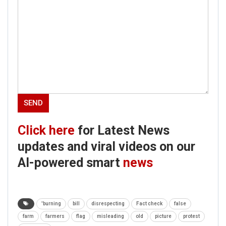
Click here
for Latest News
updates and viral videos on our
AI-powered smart
news
'burning
bill
disrespecting
Fact check
false
farm
farmers
flag
misleading
old
picture
protest