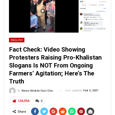
ENGLISH
Fact Check: Video Showing
Protesters Raising Pro-Khalistan
Slogans Is NOT From Ongoing
Farmers’ Agitation; Here’s The
Truth
Last updated
Feb 3, 2021
By
News Mobile Fact Check Bureau
134,554
0
Share