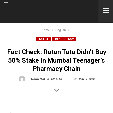
Home
English
ENGLISH
TRENDING NOW
Fact Check: Ratan Tata Didn't Buy
50% Stake In Mumbai Teenager’s
Pharmacy Chain
On
May 9, 2020
By
News Mobile Fact Check Bureau