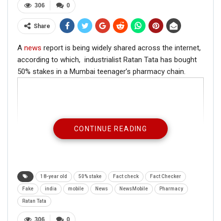
306
0
Share
A
news
report is being widely shared across the internet,
according to which, industrialist Ratan Tata has bought
50% stakes in a Mumbai teenager’s pharmacy chain.
CONTINUE READING
18-year old
50% stake
Fact check
Fact Checker
Fake
india
mobile
News
NewsMobile
Pharmacy
Ratan Tata
306
0