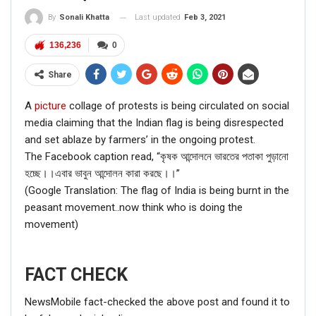
Last updated
Feb 3, 2021
By
Sonali Khatta
136,236
0
Share
A
picture
collage of protests is being circulated on social
media claiming that the Indian flag is being disrespected
and set ablaze by farmers’ in the ongoing protest.
The Facebook caption read, “কৃষক আন্দোলনে ভারতের পতাকা পুড়ানো
হচ্ছে।।এবার ভাবুন আন্দোলন কারা করছে।।”
(Google Translation: The flag of India is being burnt in the
peasant movement..now think who is doing the
movement)
FACT CHECK
NewsMobile fact-checked the above post and found it to