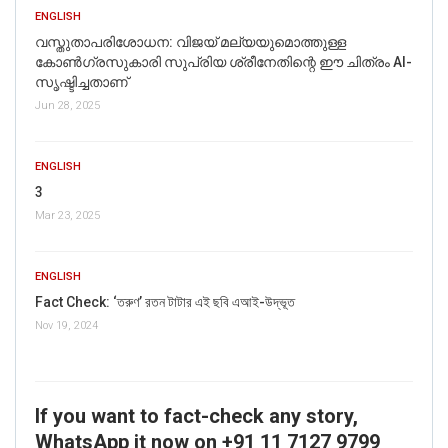
ENGLISH
വസ്തുതാപരിശോധന: വിജയ് മല്യയുമൊത്തുള്ള
കോൺഗ്രസുകാരി സുപ്രിയ ശ്രീനേതിന്റെ ഈ ചിത്രം AI-
സൃഷ്ടിച്ചതാണ്
Jun 28, 2025
ENGLISH
3
Mar 23, 2025
ENGLISH
Fact Check: ‘তরুণ’ রতন টাটার এই ছবি এআই-উদ্ভূত
Nov 19, 2024
If you want to fact-check any story,
WhatsApp it now on +91 11 7127 9799