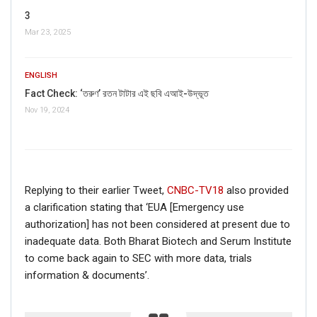
3
Mar 23, 2025
ENGLISH
Fact Check: ‘তরুণ’ রতন টাটার এই ছবি এআই-উদ্ভূত
Nov 19, 2024
Replying to their earlier Tweet,
CNBC-TV18
also provided
a clarification stating that ‘EUA [Emergency use
authorization] has not been considered at present due to
inadequate data. Both Bharat Biotech and Serum Institute
to come back again to SEC with more data, trials
information & documents’.