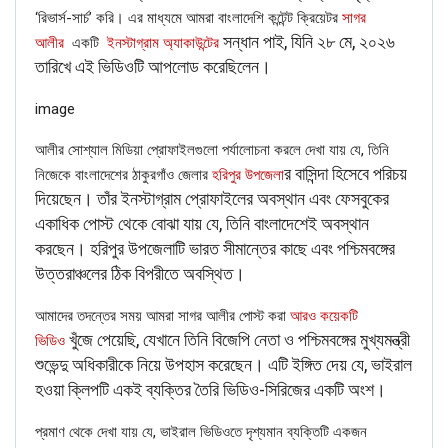
‘রিভার্স-সার্চ’ করি। এর মাধ্যমে আমরা বাংলাদেশি কন্টেন্ট ক্রিয়েটর
সাগর
সন্ধান পাই, যিনি ২৮ মে, ২০২৬
আলীর
একটি
ইনস্টাগ্রাম অ্যাকাউন্টের
তারিখে এই ভিডিওটি আপলোড করেছিলেন।
image
আলীর সোশ্যাল মিডিয়া প্রোফাইলগুলো পর্যালোচনা করলে দেখা যায় যে, তিনি
FAKE NEWS BUSTER
র বাসিন্দা হিসেবে পরিচয়
নিজেকে বাংলাদেশের ঠাকুরগাঁও জেলার
হরিপুর উপজেলা
দিয়েছেন। তাঁর ইনস্টাগ্রাম প্রোফাইলের অবস্থান এবং ফেসবুকের
Name
একাধিক পোস্ট থেকে বোঝা যায় যে, তিনি বাংলাদেশেই অবস্থান
করছেন। হরিপুর উপজেলাটি ভারত সীমান্তের কাছে এবং পশ্চিমবঙ্গের
উত্তরাঞ্চলের ঠিক বিপরীতে অবস্থিত।
Email
আমাদের তদন্তের সময় আমরা সাগর আলীর পোস্ট করা
আরও কয়েকটি
Phone
খুঁজে পেয়েছি, যেখানে তিনি বিজেপি নেতা ও পশ্চিমবঙ্গের মুখ্যমন্ত্রী
ভিডিও
শুভেন্দু অধিকারীকে নিয়ে উপহাস করেছেন। এটি ইঙ্গিত দেয় যে, ভাইরাল
হওয়া ক্লিপটি একই ব্যক্তির তৈরি ভিডিও-সিরিজের একটি অংশ।
Picture/video
প্রমাণ থেকে দেখা যায় যে, ভাইরাল ভিডিওতে দৃশ্যমান ব্যক্তিটি একজন