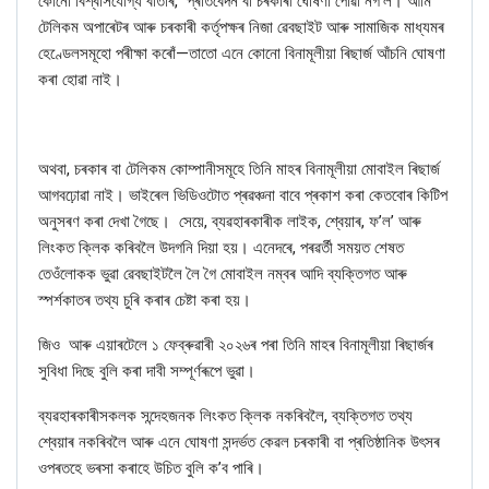
কোনো বিশ্বাসযোগ্য বাতৰি, প্ৰতিবেদন বা চৰকাৰী ঘোষণা পোৱা নগ’ল। আমি
টেলিকম অপাৰেটৰ আৰু চৰকাৰী কৰ্তৃপক্ষৰ নিজা ৱেবছাইট আৰু সামাজিক মাধ্যমৰ
হেণ্ডেলসমূহো পৰীক্ষা কৰোঁ—তাতো এনে কোনো বিনামূলীয়া ৰিছাৰ্জ আঁচনি ঘোষণা
কৰা হোৱা নাই।
অথবা, চৰকাৰ বা টেলিকম কোম্পানীসমূহে তিনি মাহৰ বিনামূলীয়া মোবাইল ৰিছাৰ্জ
আগবঢ়োৱা নাই। ভাইৰেল ভিডিওটোত প্ৰৱঞ্চনা বাবে প্ৰকাশ কৰা কেতবোৰ কিটিপ
অনুসৰণ কৰা দেখা গৈছে
।
সেয়ে, ব্যৱহাৰকাৰীক লাইক
,
শ্বেয়াৰ
,
ফ’ল’ আৰু
লিংকত ক্লিক কৰিবলৈ উদগনি দিয়া হয়। এনেদৰে, পৰৱৰ্তী সময়ত শেষত
তেওঁলোকক ভুৱা ৱেবছাইটলৈ লৈ গৈ মোবাইল নম্বৰ আদি ব্যক্তিগত আৰু
স্পৰ্শকাতৰ তথ্য চুৰি কৰাৰ চেষ্টা কৰা হয়।
জিও
আৰু
এয়াৰটেলে
১ ফেব্ৰুৱাৰী ২০২৬ৰ পৰা তিনি মাহৰ বিনামূলীয়া ৰিছাৰ্জৰ
সুবিধা দিছে বুলি কৰা দাবী সম্পূৰ্ণৰূপে ভুৱা।
ব্যৱহাৰকাৰীসকলক সন্দেহজনক লিংকত ক্লিক নকৰিবলৈ
,
ব্যক্তিগত তথ্য
শ্বেয়াৰ নকৰিবলৈ আৰু এনে ঘোষণা সন্দৰ্ভত কেৱল চৰকাৰী বা প্ৰতিষ্ঠানিক উৎসৰ
ওপৰতহে ভৰসা কৰাহে উচিত বুলি ক
’
ব পাৰি।