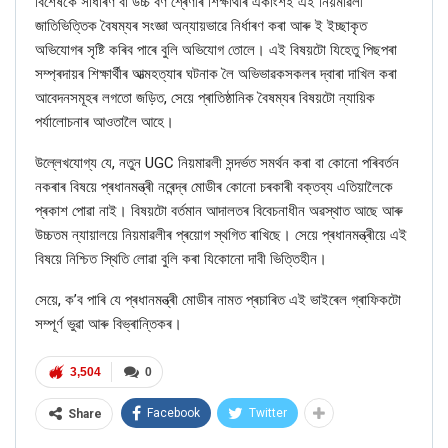
বিশেষকৈ সাধাৰণ বা উচ্চ বৰ্ণ শ্ৰেণীৰ শিক্ষাৰ্থীৰ একাংশই এই নিয়মাৱলী
জাতিভিত্তিক বৈষম্যৰ সংজ্ঞা অন্যায়ভাৱে নিৰ্ধাৰণ কৰা আৰু ই ইচ্ছাকৃত
অভিযোগৰ সৃষ্টি কৰিব পাৰে বুলি অভিযোগ তোলে। এই বিষয়টো যিহেতু পিছপৰা
সম্প্ৰদায়ৰ শিক্ষাৰ্থীৰ আত্মহত্যাৰ ঘটনাক লৈ অভিভাৱকসকলৰ দ্বাৰা দাখিল কৰা
আবেদনসমূহৰ লগতো জড়িত, সেয়ে প্ৰাতিষ্ঠানিক বৈষম্যৰ বিষয়টো ন্যায়িক
পৰ্যালোচনাৰ আওতালৈ আহে।
উল্লেখযোগ্য যে, নতুন UGC নিয়মাৱলী সন্দৰ্ভত সমৰ্থন কৰা বা কোনো পৰিবর্তন
নকৰাৰ বিষয়ে প্ৰধানমন্ত্ৰী নৰেন্দ্ৰ মোডীৰ কোনো চৰকাৰী বক্তব্য এতিয়ালৈকে
প্ৰকাশ পোৱা নাই। বিষয়টো বৰ্তমান আদালতৰ বিবেচনাধীন অৱস্থাত আছে আৰু
উচ্চতম ন্যায়ালয়ে নিয়মাৱলীৰ প্ৰয়োগ স্থগিত ৰাখিছে। সেয়ে প্ৰধানমন্ত্ৰীয়ে এই
বিষয়ে নিশ্চিত স্থিতি লোৱা বুলি কৰা যিকোনো দাবী ভিত্তিহীন।
সেয়ে, ক’ব পাৰি যে প্ৰধানমন্ত্ৰী মোডীৰ নামত প্ৰচাৰিত এই ভাইৰেল গ্ৰাফিকটো
সম্পূৰ্ণ ভুৱা আৰু বিভ্ৰান্তিকৰ।
3,504
0
Facebook
Twitter
Share