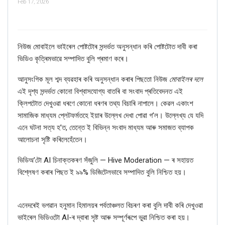
Feb 17, 2026
নিউজ মোবাইলে ভাইৰেল পোষ্টটোৰ সন্দৰ্ভত অনুসন্ধান কৰি পোষ্টটোত দাবী কৰা
ভিডিও কৃত্ৰিমভাৱে সম্পাদিত বুলি প্ৰমাণ
কৰে।
আনুসংগিক মূল শব্দ ব্যৱহাৰ কৰি অনুসন্ধান কৰাৰ পিছতো নিউজ
মোবাইলৰ দলে
এই দৃশ্য সন্দৰ্ভত কোনো বিশ্বাসযোগ্য বাতৰি বা সংবাদ প্ৰতিবেদনত এই
ক্লিপটোত দেখুওৱা ধৰণে কোনো ধৰণৰ তথ্য বিচাৰি নাপালে। কেৱল একাংশ
সামাজিক মাধ্যম প্লেটফৰ্মতহে ইয়াৰ উল্লেখ দেখা পোৱা গ’ল। উল্লেখ্য যে
যদি
এনে ঘটনা সত্য হ’ত
,
তেন্তে ই বিভিন্ন সংবাদ মাধ্যম আৰু সমাজত ব্যাপক
আলোচনা সৃষ্টি কৰিলেহেঁতেন।
ভিডিঅ’টো
AI
চিনাক্তকৰণ সঁজুলি —
Hive Moderation —
ৰ সহায়ত
বিশ্লেষণ কৰাৰ পিছত ই ৯৯% ডিজিটেলভাবে সম্পাদিত বুলি নিশ্চিত হয়।
এনেদৰেই ভগৱান হনুমান হিমালয়ৰ পৰ্বতাঞ্চলত বিচৰণ কৰা বুলি দাবী কৰি দেখুওৱা
ভাইৰেল ভিডিওটো
AI-
ৰ দ্বাৰা
সৃষ্ট আৰু সম্পূৰ্ণৰূপে ভুৱা নিশ্চিত কৰা হয়।