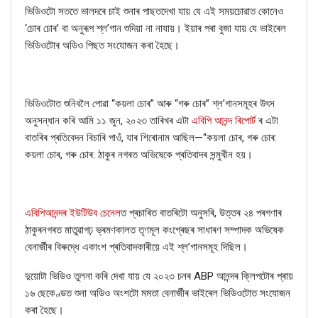
ভিডিওটো সততে ভালদৰে চাই শুনাৰ পাছতদেখা যায় যে এই সময়চোৱাত কোনেও
‘চোৰ চোৰ’ বা অনুৰূপ শ্ল’গান শুদিয়া না নাযায়। ইয়াৰ পৰা বুজা যায় যে ভাইৰেল
ভিডিওটোৰ অডিও পিছত সংযোজন কৰা হৈছে।
ভিডিওটোত শুনিবলৈ পোৱা “কয়লা চোৰ” আৰু “গৰু চোৰ” শ্ল’গানসমূহৰ উৎস
অনুসন্ধান কৰি আমি ১১ জুন, ২০২৩ তাৰিখৰ এটা
এবিপি আনন্দ ৰিপোৰ্ট
ৰ এটা
বাতৰিৰ প্ৰতিবেদন বিচাৰি পাওঁ, যাৰ শিৰোনাম আছিল—“কয়লা চোৰ, গৰু চোৰ:
কয়লা চোৰ, গৰু চোৰ: ঠাকুৰ নগৰত অভিষেকে প্ৰতিবাদৰ সন্মুখীন হয়।
এবিপিআনন্দৰ ইউটিউব চেনেল
ত প্ৰচাৰিত বাতৰিটো অনুসৰি, উত্তৰ ২৪ পৰগণাৰ
ঠাকুৰনগৰত মাতুৱাগঢ় ভ্ৰমণকালত তৃণমূল কংগ্ৰেছৰ সাধাৰণ সম্পাদক অভিষেক
বেনাৰ্জীৰ বিৰুদ্ধে একাংশ প্ৰতিবাদকাৰীয়ে এই শ্ল’গানসমূহ দিছিল।
দুয়োটা ভিডিও তুলনা কৰি দেখা যায় যে ২০২৩ চনৰ ABP আনন্দৰ ক্লিপটোৰ প্ৰায়
১৬ ছেকেণ্ডত শুনা অডিও অংশটো মমতা বেনাৰ্জীৰ ভাইৰেল ভিডিওটোত সংযোজন
কৰা হৈছে।