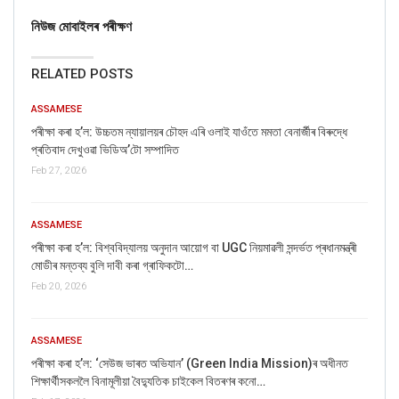
নিউজ মোবাইলৰ পৰীক্ষণ
RELATED POSTS
ASSAMESE
পৰীক্ষা কৰা হ’ল: উচ্চতম ন্যায়ালয়ৰ চৌহদ এৰি ওলাই যাওঁতে মমতা বেনাৰ্জীৰ বিৰুদ্ধে
প্ৰতিবাদ দেখুওৱা ভিডিঅ’টো সম্পাদিত
Feb 27, 2026
ASSAMESE
পৰীক্ষা কৰা হ’ল: বিশ্ববিদ্যালয় অনুদান আয়োগ বা UGC নিয়মাৱলী সন্দৰ্ভত প্ৰধানমন্ত্ৰী
মোডীৰ মন্তব্য বুলি দাবী কৰা গ্ৰাফিকটো…
Feb 20, 2026
ASSAMESE
পৰীক্ষা কৰা হ’ল: ‘সেউজ ভাৰত অভিযান’ (Green India Mission)ৰ অধীনত
শিক্ষাৰ্থীসকললৈ বিনামূলীয়া বৈদ্যুতিক চাইকেল বিতৰণৰ কনো…