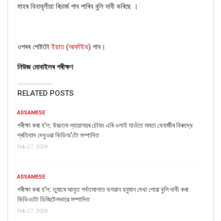
মাহৰ বিনামূলীয়া ৰিচাৰ্জ পাব পাৰিব বুলি দাবী কৰিছে ।
ওপৰৰ পোষ্টটো
ইয়াত
(
আৰ্কাইভ
)
পাব।
নিউজ মোবাইলৰ পৰীক্ষণ
RELATED POSTS
ASSAMESE
পৰীক্ষা কৰা হ’ল: উচ্চতম ন্যায়ালয়ৰ চৌহদ এৰি ওলাই যাওঁতে মমতা বেনাৰ্জীৰ বিৰুদ্ধে
প্ৰতিবাদ দেখুওৱা ভিডিঅ’টো সম্পাদিত
Feb 27, 2026
ASSAMESE
পৰীক্ষা কৰা হ’ল: তুষাৰে আবৃত পৰ্বতমালাত ভগৱান হনুমান দেখা পোৱা বুলি দাবী কৰা
ভিডিওটো ডিজিটেলভাৱে সম্পাদিত
Feb 27, 2026