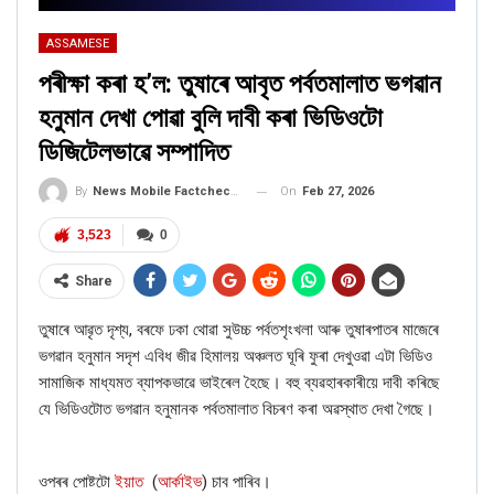
ASSAMESE
পৰীক্ষা কৰা হ’ল: তুষাৰে আবৃত পৰ্বতমালাত ভগৱান
হনুমান দেখা পোৱা বুলি দাবী কৰা ভিডিওটো
ডিজিটেলভাৱে সম্পাদিত
On
Feb 27, 2026
By
News Mobile Factcheck Bureau
3,523
0
Share
তুষাৰে আৱৃত দৃশ্য
,
বৰফে ঢকা থোৱা সুউচ্চ পৰ্বতশৃংখলা আৰু তুষাৰপাতৰ মাজেৰে
ভগৱান হনুমান সদৃশ এবিধ জীৱ
হিমালয়
অঞ্চলত ঘূৰি ফুৰা দেখুওৱা এটা ভিডিও
সামাজিক মাধ্যমত ব্যাপকভাৱে ভাইৰেল হৈছে। বহু ব্যৱহাৰকাৰীয়ে দাবী কৰিছে
যে ভিডিওটোত ভগৱান হনুমানক পৰ্বতমালাত বিচৰণ কৰা অৱস্থাত দেখা গৈছে।
ওপৰৰ পোষ্টটো
ইয়াত
(
আৰ্কাইভ
)
চাব পাৰিব।