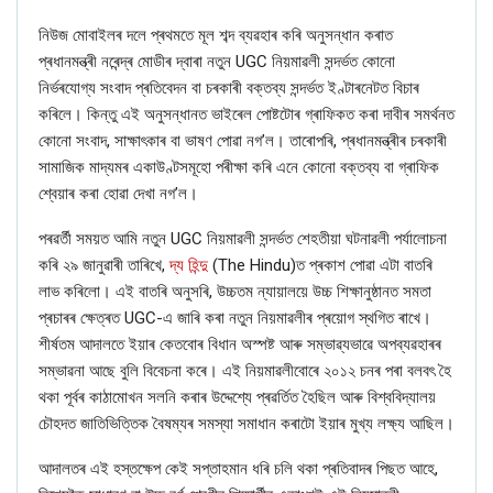
নিউজ মোবাইলৰ দলে প্ৰথমতে মূল শব্দ ব্যৱহাৰ কৰি অনুসন্ধান কৰাত
প্ৰধানমন্ত্ৰী নৰেন্দ্ৰ মোডীৰ দ্বাৰা নতুন UGC নিয়মাৱলী সন্দৰ্ভত কোনো
নিৰ্ভৰযোগ্য সংবাদ প্ৰতিবেদন বা চৰকাৰী বক্তব্য সন্দৰ্ভত ইণ্টাৰনেটত বিচাৰ
কৰিলে। কিন্তু এই অনুসন্ধানত ভাইৰেল পোষ্টটোৰ গ্ৰাফিকত কৰা দাবীৰ সমৰ্থনত
কোনো সংবাদ, সাক্ষাৎকাৰ বা ভাষণ পোৱা নগ’ল। তাৰোপৰি, প্ৰধানমন্ত্ৰীৰ চৰকাৰী
সামাজিক মাদ্যমৰ একাউণ্টসমূহো পৰীক্ষা কৰি এনে কোনো বক্তব্য বা গ্ৰাফিক
শ্বেয়াৰ কৰা হোৱা দেখা নগ’ল।
পৰৱৰ্তী সময়ত আমি নতুন UGC নিয়মাৱলী সন্দৰ্ভত শেহতীয়া ঘটনাৱলী পৰ্যালোচনা
কৰি ২৯ জানুৱাৰী তাৰিখে,
দ্য হিন্দু
(The Hindu)ত প্ৰকাশ পোৱা এটা বাতৰি
লাভ কৰিলো। এই বাতৰি অনুসৰি, উচ্চতম ন্যায়ালয়ে উচ্চ শিক্ষানুষ্ঠানত সমতা
প্ৰচাৰৰ ক্ষেত্ৰত UGC-এ জাৰি কৰা নতুন নিয়মাৱলীৰ প্ৰয়োগ স্থগিত ৰাখে।
শীৰ্ষতম আদালতে ইয়াৰ কেতবোৰ বিধান অস্পষ্ট আৰু সম্ভাৱ্যভাৱে অপব্যৱহাৰৰ
সম্ভাৱনা আছে বুলি বিবেচনা কৰে। এই নিয়মাৱলীবোৰে ২০১২ চনৰ পৰা বলবৎ হৈ
থকা পূৰ্বৰ কাঠামোখন সলনি কৰাৰ উদ্দেশ্যে প্ৰৱৰ্তিত হৈছিল আৰু বিশ্ববিদ্যালয়
চৌহদত জাতিভিত্তিক বৈষম্যৰ সমস্যা সমাধান কৰাটো ইয়াৰ মুখ্য লক্ষ্য আছিল।
আদালতৰ এই হস্তক্ষেপ কেই সপ্তাহমান ধৰি চলি থকা প্ৰতিবাদৰ পিছত আহে,