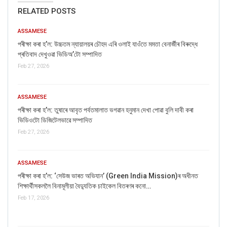
RELATED POSTS
ASSAMESE
পৰীক্ষা কৰা হ’ল: উচ্চতম ন্যায়ালয়ৰ চৌহদ এৰি ওলাই যাওঁতে মমতা বেনাৰ্জীৰ বিৰুদ্ধে
প্ৰতিবাদ দেখুওৱা ভিডিঅ’টো সম্পাদিত
Feb 27, 2026
ASSAMESE
পৰীক্ষা কৰা হ’ল: তুষাৰে আবৃত পৰ্বতমালাত ভগৱান হনুমান দেখা পোৱা বুলি দাবী কৰা
ভিডিওটো ডিজিটেলভাৱে সম্পাদিত
Feb 27, 2026
ASSAMESE
পৰীক্ষা কৰা হ’ল: ‘সেউজ ভাৰত অভিযান’ (Green India Mission)ৰ অধীনত
শিক্ষাৰ্থীসকললৈ বিনামূলীয়া বৈদ্যুতিক চাইকেল বিতৰণৰ কনো…
Feb 17, 2026