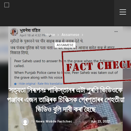
Home
Assamese
ASSAMESE
সত্যতা নিৰূপনঃ পাকিস্তানৰ এটা পুৰণি ভিডিওকে
পঞ্জাবৰ এজন তান্ত্ৰিক চিকিত্সক গ্ৰেপ্তাৰৰ শেহতীয়া
ভিডিও বুলি দাবী কৰা হৈছে
On
Apr 23, 2022
By
News Mobile Factcheck Bureau