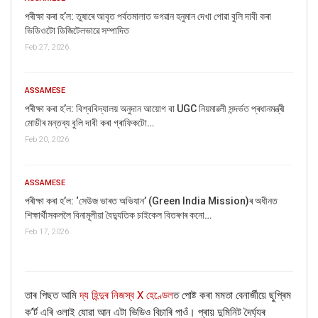
আপোনাৰো যদি কোনো তথ্য বা বাতৰি সম্পৰ্কে জানিবলগীয়া আছে, তেন্তে
+91
পৰীক্ষা কৰা হ’ল: তুষাৰে আবৃত পৰ্বতমালাত ভগৱান হনুমান দেখা পোৱা বুলি দাবী কৰা
11 7127 9799
– এই নম্বৰত হোৱাটচএপ কৰক
ভিডিওটো ডিজিটেলভাৱে সম্পাদিত
Feb 27, 2026
ASSAMESE
পৰীক্ষা কৰা হ’ল: বিশ্ববিদ্যালয় অনুদান আয়োগ বা UGC নিয়মাৱলী সন্দৰ্ভত প্ৰধানমন্ত্ৰী
মোডীৰ মন্তব্য বুলি দাবী কৰা গ্ৰাফিকটো…
Feb 20, 2026
ASSAMESE
পৰীক্ষা কৰা হ’ল: ‘সেউজ ভাৰত অভিযান’ (Green India Mission)ৰ অধীনত
শিক্ষাৰ্থীসকললৈ বিনামূলীয়া বৈদ্যুতিক চাইকেল বিতৰণৰ কনো…
Feb 17, 2026
তাৰ পিছত আমি
দ্য হিন্দুৰ নিজস্ব X হেণ্ডেল
ত পোষ্ট কৰা মমতা বেনাৰ্জীয়ে ছুপ্ৰিম
ক’ৰ্ট এৰি ওলাই যোৱা আন এটা ভিডিও বিচাৰি পাওঁ। প্ৰায় দুমিনিট দৈৰ্ঘ্যৰ