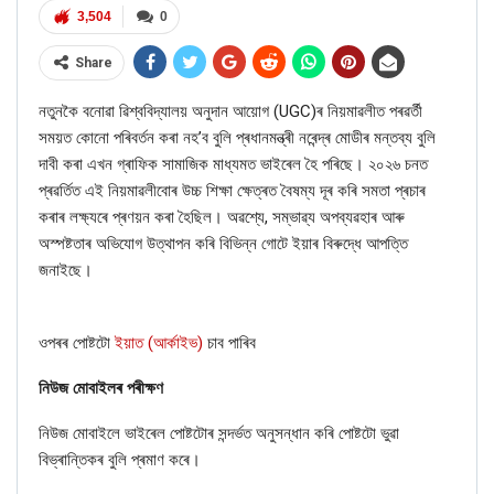
3,504
0
Share
নতুনকৈ বনোৱা ৱিশ্ববিদ্যালয় অনুদান আয়োগ (UGC)ৰ নিয়মাৱলীত পৰৱৰ্তী
সময়ত কোনো পৰিবর্তন কৰা নহ’ব বুলি প্ৰধানমন্ত্ৰী নৰেন্দ্ৰ মোডীৰ মন্তব্য বুলি
দাবী কৰা এখন গ্ৰাফিক সামাজিক মাধ্যমত ভাইৰেল হৈ পৰিছে। ২০২৬ চনত
প্ৰৱৰ্তিত এই নিয়মাৱলীবোৰ উচ্চ শিক্ষা ক্ষেত্ৰত বৈষম্য দূৰ কৰি সমতা প্ৰচাৰ
কৰাৰ লক্ষ্যৰে প্ৰণয়ন কৰা হৈছিল। অৱশ্যে, সম্ভাৱ্য অপব্যৱহাৰ আৰু
অস্পষ্টতাৰ অভিযোগ উত্থাপন কৰি বিভিন্ন গোটে ইয়াৰ বিৰুদ্ধে আপত্তি
জনাইছে।
ওপৰৰ পোষ্টটো
ইয়াত
(আৰ্কাইভ)
চাব পাৰিব
নিউজ মোবাইলৰ পৰীক্ষণ
নিউজ মোবাইলে ভাইৰেল পোষ্টটোৰ সন্দৰ্ভত অনুসন্ধান কৰি পোষ্টটো ভুৱা
বিভ্ৰান্তিকৰ বুলি প্ৰমাণ কৰে।