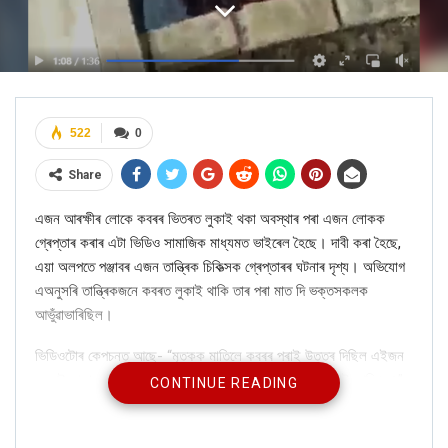
522
0
Share
এজন আৰক্ষীৰ লোকে কবৰৰ ভিতৰত লুকাই থকা অবস্থাৰ পৰা এজন লোকক
গ্ৰেপ্তাৰ কৰাৰ এটা ভিডিও সামাজিক মাধ্যমত ভাইৰেল হৈছে। দাবী কৰা হৈছে,
এয়া অলপতে পঞ্জাবৰ এজন তান্ত্ৰিক চিকিত্সক গ্ৰেপ্তাৰৰ ঘটনাৰ দৃশ্য।
অভিযোগ
এঅনুসৰি তান্ত্ৰিকজনে কবৰত লুকাই থাকি তাৰ পৰা মাত দি ভক্তসকলক
আভুঁৱাভাৰিছিল।
ভিডিওটোৰ কেপচনত আছে- “মৃতকক মাতিলে কবৰৰ পৰাই উত্তৰ দিছিল এইজন
ভণ্ডই, পঞ্জাব আৰক্ষীয়ে কথাটো জানিব পাৰি কবৰৰ পৰা টানি উলিয়াই আনিলে।”
CONTINUE READING
(English translation: Pir Sahib (faith healer) used to
answer from the grave on the call of the fans. When the