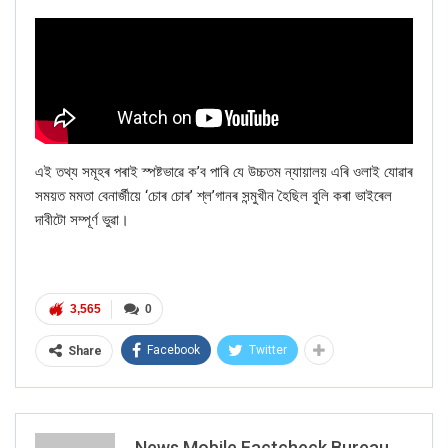
এই তথ্য সমূহৰ পৰাই স্পষ্টভাৱে ক’ব পাৰি যে উচ্চতম ন্যায়ালয় এৰি ওলাই যোৱাৰ
সময়ত মমতা বেনাৰ্জীয়ে ‘চোৰ চোৰ’ শ্ল’গানৰ সন্মুখীন হৈছিল বুলি কৰা ভাইৰেল
দাবীটো সম্পূৰ্ণ ভুৱা।
3,565
0
Facebook
Twitter
Share
News Mobile Factcheck Bureau