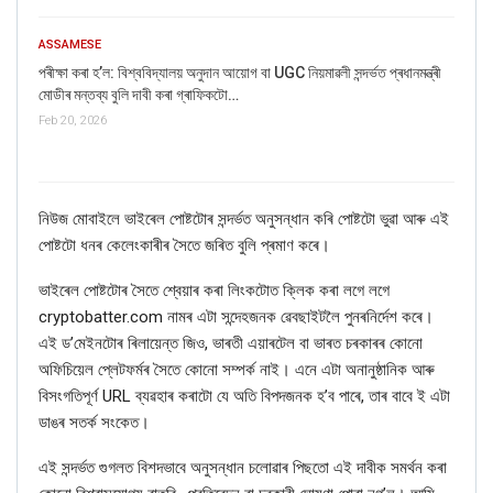
ASSAMESE
পৰীক্ষা কৰা হ’ল: বিশ্ববিদ্যালয় অনুদান আয়োগ বা UGC নিয়মাৱলী সন্দৰ্ভত প্ৰধানমন্ত্ৰী
মোডীৰ মন্তব্য বুলি দাবী কৰা গ্ৰাফিকটো…
Feb 20, 2026
নিউজ মোবাইলে ভাইৰেল পোষ্টটোৰ সন্দৰ্ভত অনুসন্ধান কৰি পোষ্টটো ভুৱা আৰু এই
পোষ্টটো ধনৰ কেলেংকাৰীৰ সৈতে জৰিত বুলি প্ৰমাণ
কৰে।
ভাইৰেল পোষ্টটোৰ সৈতে শ্বেয়াৰ কৰা লিংকটোত ক্লিক কৰা লগে লগে
cryptobatter.com
নামৰ
এটা সন্দেহজনক ৱেবছাইটলৈ পুনৰনিৰ্দেশ কৰে।
এই ড
’
মেইনটোৰ
ৰিলায়েন্ত জিও
,
ভাৰতী এয়াৰটেল
বা ভাৰত চৰকাৰৰ কোনো
অফিচিয়েল প্লেটফৰ্মৰ সৈতে কোনো সম্পৰ্ক নাই। এনে এটা অনানুষ্ঠানিক আৰু
বিসংগতিপূৰ্ণ
URL
ব্যৱহাৰ কৰাটো যে অতি বিপদজনক হ
’
ব পাৰে, তাৰ বাবে ই এটা
ডাঙৰ সতর্ক সংকেত।
এই সন্দৰ্ভত গুগলত বিশদভাবে অনুসন্ধান চলোৱাৰ পিছতো এই দাবীক সমৰ্থন কৰা