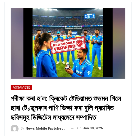
ASSAMESE
পৰীক্ষা কৰা হ’ল: ক্ৰিকেট ষ্টেডিয়ামত শুভমন গিলে
ছাৰা টেণ্ডুলকাৰ পাণি ভিক্ষা কৰা বুলি প্ৰচাৰিত
ছবিসমূহ ডিজিটেল মাধ্যমেৰে সম্পাদিত
On
Jan 30, 2026
By
News Mobile Factcheck Bureau