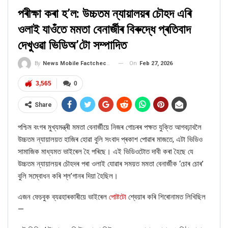
পৰীক্ষা কৰা হ’ল: উচ্চতম ন্যায়ালয়ৰ চৌহদ এৰি
ASSAMESE
ওলাই যাওঁতে মমতা বেনাৰ্জীৰ বিৰুদ্ধে প্ৰতিবাদ
পৰীক্ষা কৰা হ’ল: বিশ্ববিদ্যালয় অনুদান আয়োগ বা UGC নিয়মাৱলী সন্দৰ্ভত প্ৰধানমন্ত্ৰী
দেখুওৱা ভিডিঅ’টো সম্পাদিত
মোডীৰ মন্তব্য বুলি দাবী কৰা গ্ৰাফিকটো…
Feb 20, 2026
On
Feb 27, 2026
By
News Mobile Factcheck Bureau
3,565
0
আৰু অধিক অনুসন্ধানত আমি আন এটা
ইউটিউব
চেনেলত ২০২০ৰ ১৫
Share
ফেব্ৰুৱাৰীত একেটা ভিডিও আপলোড কৰা দেখিলো।
বিৱৰণিত লিখা আছে-
“
শিয়ালকোটৰ সদৰ আৰক্ষী থানাৰ এজন ভণ্ড পীৰ বাবাই ভক্তৰ হৈ আৰধনা
পশ্চিম বংগৰ মুখ্যমন্ত্ৰী মমতা বেনাৰ্জীয়ে নিজৰ গোচৰৰ পক্ষত যুক্তি আগবঢ়াবলৈ
কৰিবলৈ ৪০ দিনৰ বাবে কবৰলৈ গৈছিল। তেঁওক কবৰৰ পৰা উলিয়াই অনাৰ দৃশ্য
উচ্চতম ন্যায়ালয়ত হাজিৰ হোৱা বুলি সংবাদ প্ৰকাশ পোৱাৰ মাজতে, এটা ভিডিও
ইয়াত আছে।
”
সামাজিক মাধ্যমত ভাইৰেল হৈ পৰিছে। এই ভিডিওটোত দাবী কৰা হৈছে যে
উচ্চতম ন্যায়ালয়ৰ চৌহদৰ পৰা ওলাই যোৱাৰ সময়ত মমতা বেনাৰ্জীক ‘চোৰ চোৰ’
বুলি সম্বোধন কৰি শ্ল’গানৰ দিয়া হৈছিল।
আমি একেটা ভিডিও
পাকিস্তানৰ পৰা প্ৰচাৰিত
এটা নিউজ চেনেলত ২০২০ৰ ১৫
এজন ফেচবুক ব্যৱহাৰকাৰীয়ে ভাইৰেল
পোষ্টটো
শ্বেয়াৰ কৰি শিৰোনামত লিখিছিল
ফেব্ৰুৱাৰীত আপলোড কৰা দেখা পালো। ভিডিওটোৰ বিৱৰণিত আছে- “এক্স্লুছিভ!!
—
ভণ্ড পীৰৰ ঘৰ কবৰত।”