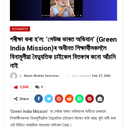
ASSAMESE
পৰীক্ষা কৰা হ’ল: ‘সেউজ ভাৰত অভিযান’ (Green
India Mission)ৰ অধীনত শিক্ষাৰ্থীসকললৈ
বিনামূলীয়া বৈদ্যুতিক চাইকেল বিতৰণৰ কনো আঁচনি
নাই
Last updated
Feb 27, 2026
By
News Mobile Factcheck Bureau
3,500
0
Share
‘
Green India Mission’
বা সেউজ ভাৰত অভিযানৰ অধীনত
চৰকাৰে
শিক্ষাৰ্থীসকলক বিনামূলীয়াকৈ বৈদ্যুতিক চাইকেল বিতৰণ কৰি আছে বুলি দাবী কৰা
এটা ভিডিও সামাজিক মাধ্যমত ভাইৰেল হৈছে।