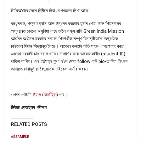
ভিডিঅ’টোৰ সৈতে হিন্দীতে দিয়া কেপশচনত লিখা আছে:
বন্ধুসকল
,
প্ৰদূষণ হ্ৰাস আৰু
ইন্ধনৰ ব্যৱহাৰ হ্ৰাস পোৱা আৰু শিশুসকলৰ
অধ্যয়নত কোনো অসুবিধা নাহে তালৈ লক্ষ্য ৰাখি
Green India Mission
আঁচনিৰ অধীনত চৰকাৰে সকলো শিক্ষাৰ্থীক সম্পূৰ্ণ বিনামূলীয়াকৈ বৈদ্যুতিক
চাইকেল দিয়াৰ সিদ্ধান্ত লৈছে। আবেদন কৰাটো অতি সহজ—আপোনাৰ ঘৰত
এজনো চৰকাৰী চাকৰিয়াল থাকিব নালাগিব আৰু আবেদনকাৰীৰ (
student ID
)
থাকিব লাগিব। এই চর্তসমূহ পূৰণ হ
’
লে মোক
follow
কৰি
bio-
ত দিয়া লিংকৰ
জৰিয়তে বিনামূলীয়া বৈদ্যুতিক চাইকেল অৰ্ডাৰ কৰক।
ওপৰৰ পোষ্টটো
ইয়াত
(
আৰ্কাইভ
)
পাব।
নিউজ মোবাইলৰ পৰীক্ষণ
RELATED POSTS
ASSAMESE