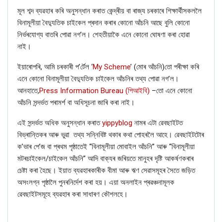
মূল শব্দ ব্যৱহাৰ কৰি অনুসন্ধান কৰাত কেন্দ্ৰীয় বা ৰাজ্য চৰকাৰে শিক্ষাৰ্থীসকললৈ
বিনামূলীয়া বৈদ্যুতিক চাইকেল প্ৰদান কৰাৰ কোনো আঁচনি আছে বুলি কোনো
নিৰ্ভৰযোগ্য বাতৰি পোৱা নগ’ল। শেহতীয়াকৈ এনে কোনো ঘোষণা কৰা হোৱা
নাই।
ইয়াৰোপৰি, আমি চৰকাৰী প’ৰ্টেল
‘
My Scheme
’
(মোৰ আঁচনি)
তো পৰীক্ষা কৰি
এনে কোনো বিনামূলীয়া বৈদ্যুতিক চাইকেল আঁচনিৰ তথ্য পোৱা নগ’ল।
আনহাতে,
Press Information Bureau (
পিআইবি
)
–
তো এনে কোনো
আঁচনি সন্দৰ্ভত পৰামৰ্শ বা অধিসূচনা জাৰি কৰা নাই।
এই সন্দৰ্ভত অধিক অনুসন্ধান কৰাত
yippyblog
নামৰ এটা ৱেবছাইটত
বিভ্ৰান্তিকৰ আৰু ভুৱা
তথ্য সন্নিবিষ্ট থকাৰ কথা পোহৰলৈ আহে। ৱেবছাইটটোৰ
ক
’
ভাৰ পে
’
জ বা প্ৰথম পৃষ্ঠাতেই “
বিনামূলীয়া মোবাইল আঁচনি
”
আৰু “
বিনামূলীয়া
মটৰচাইকেল
/
চাইকেল
আঁচনি
”
আদি বাক্যৰ জৰিয়তে মানুহৰ দৃষ্টি আকৰ্ষণকৰাৰ
চেষ্টা কৰা হৈছে। ইয়াত
ব্যৱহাৰকাৰীক বীমা আৰু ঋণ সেৱাসমূহৰ সৈতে জড়িত
অসংলগ্ন পৃষ্ঠালৈ পুনৰনিৰ্দেশ কৰা হয়। এয়া অনলাইন প্ৰৱঞ্চনামূলক
ৱেবছাইটসমূহে ব্যৱহাৰ কৰা সাধাৰণ কৌশলহে।