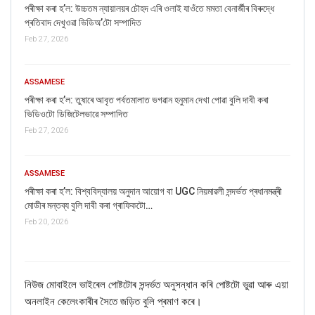
পৰীক্ষা কৰা হ’ল: উচ্চতম ন্যায়ালয়ৰ চৌহদ এৰি ওলাই যাওঁতে মমতা বেনাৰ্জীৰ বিৰুদ্ধে
প্ৰতিবাদ দেখুওৱা ভিডিঅ’টো সম্পাদিত
Feb 27, 2026
ASSAMESE
পৰীক্ষা কৰা হ’ল: তুষাৰে আবৃত পৰ্বতমালাত ভগৱান হনুমান দেখা পোৱা বুলি দাবী কৰা
ভিডিওটো ডিজিটেলভাৱে সম্পাদিত
Feb 27, 2026
ASSAMESE
পৰীক্ষা কৰা হ’ল: বিশ্ববিদ্যালয় অনুদান আয়োগ বা UGC নিয়মাৱলী সন্দৰ্ভত প্ৰধানমন্ত্ৰী
মোডীৰ মন্তব্য বুলি দাবী কৰা গ্ৰাফিকটো…
Feb 20, 2026
নিউজ মোবাইলে ভাইৰেল পোষ্টটোৰ সন্দৰ্ভত অনুসন্ধান কৰি পোষ্টটো ভুৱা আৰু এয়া
অনলাইন কেলেংকাৰীৰ সৈতে জড়িত বুলি প্ৰমাণ
কৰে।