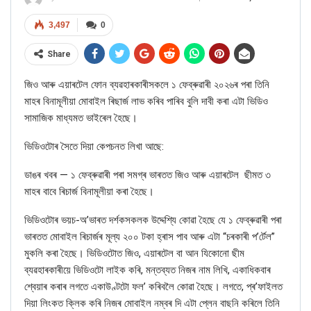
3,497
0
Share
জিও
আৰু
এয়াৰটেল ফোন
ব্যৱহাৰকাৰীসকলে ১ ফেব্ৰুৱাৰী ২০২৬ৰ পৰা তিনি
মাহৰ বিনামূলীয়া মোবাইল ৰিছাৰ্জ লাভ কৰিব পাৰিব বুলি দাবী কৰা এটা ভিডিও
সামাজিক মাধ্যমত ভাইৰেল হৈছে।
ভিডিওটোৰ সৈতে দিয়া কেপচনত লিখা আছে:
ডাঙৰ
খবৰ — ১ ফেব্ৰুৱাৰী পৰা সমগ্ৰ ভাৰতত
জিও
আৰু
এয়াৰটেল
ছী
মত ৩
মাহৰ বাবে ৰিচাৰ্জ বিনামূলীয়া কৰা হৈছে।
ভিডিওটোৰ ভয়চ-অ’ভাৰত দৰ্শকসকলক উদ্দেশ্যি কোৱা হৈছে যে ১ ফেব্ৰুৱাৰী পৰা
ভাৰতত মোবাইল ৰিচাৰ্জৰ মূল্য ২০০ টকা হ্ৰাস পাব আৰু এটা “চৰকাৰী প’ৰ্টেল”
মুকলি কৰা হৈছে। ভিডিওটোত জিও, এয়াৰটেল বা আন যিকোনো ছীম
ব্যৱহাৰকাৰীয়ে ভিডিওটো লাইক কৰি
,
মন্তব্যত নিজৰ নাম লিখি
,
একাধিকবাৰ
শ্বেয়াৰ কৰাৰ লগতে
একাউণ্টটো ফল’ কৰিবলৈ কোৱা হৈছে। লগতে, প্ৰ’ফাইলত
দিয়া লিংকত ক্লিক কৰি নিজৰ মোবাইল নম্বৰ দি এটা প্লেন বাছনি কৰিলে তিনি