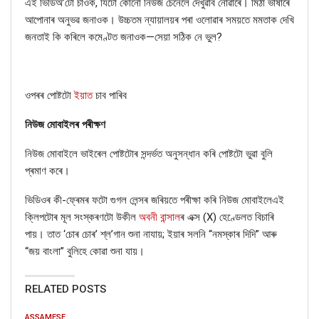
এই ভিডিঅ’টো চাওক, যিটো কোনো নিউজ চেনেলে দেখুৱাব নোৱাৰে। মিঠা ভাষাৰে
আপোনাৰ অনুভৱ জনাওক। উচ্চতম ন্যায়ালয়ৰ পৰা ওলোৱাৰ সময়তে মমতাক দেখি
জনতাই কি কৰিলে কমেণ্টত জনাওক—সেয়া সঠিক নে ভুল?
ওপৰৰ পোষ্টটো
ইয়াত
চাব পাৰিব
নিউজ মোবাইলৰ পৰীক্ষণ
নিউজ মোবাইলে ভাইৰেল পোষ্টটোৰ সন্দৰ্ভত অনুসন্ধান কৰি পোষ্টটো ভুৱা বুলি
বহুকেইটা পাকিস্তানী সংবাদ মাধ্যমত ২০২০ৰ ফেব্ৰুৱাৰীত একেটা ভিডিও প্ৰচাৰ
প্ৰমাণ কৰে।
হৈছিল, সেই বাতৰি
ইয়াত
আৰু
ইয়াত
চাব পাৰিব।
ভিডিওৰ কী-ফ্ৰেমৰ ফটো গুগল লেন্সৰ জৰিয়তে পৰীক্ষা কৰি নিউজ মোবাইলেএই
ক্লিপটোৰ মূল সংস্কৰণটো উকীল
অবনী বান্সাল
ৰ এক্স (X) হেণ্ডেলত বিচাৰি
পায়। তাত ‘চোৰ চোৰ’ শ্ল’গান শুনা নাযায়; ইয়াৰ সলনি “নমস্কাৰ দিদি” আৰু
এই তথ্যৰ পৰাই স্পষ্ট হয়, ২বছৰ পূৰ্বৰ ভিডিও এটাকেই শেহতীয়া পঞ্জাবৰ তান্ত্ৰিক
“জয় বাংলা” বুলিহে কোৱা শুনা যায়।
চিকিত্সক গ্ৰেপ্তাৰৰ দৃশ্য বুলি ভুৱা দাবী কৰা হৈছে।
RELATED POSTS
ASSAMESE