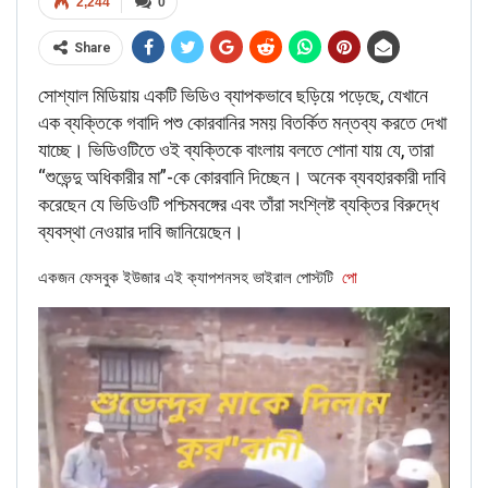
2,244
0
Share
ALSO READ:
Fact Check: Don’t
সোশ্যাল মিডিয়ায় একটি ভিডিও ব্যাপকভাবে ছড়িয়ে পড়েছে, যেখানে
fall for this FAKE picture of
এক ব্যক্তিকে গবাদি পশু কোরবানির সময় বিতর্কিত মন্তব্য করতে দেখা
Sambit Patra
যাচ্ছে। ভিডিওটিতে ওই ব্যক্তিকে বাংলায় বলতে শোনা যায় যে, তারা
“শুভেন্দু অধিকারীর মা”-কে কোরবানি দিচ্ছেন। অনেক ব্যবহারকারী দাবি
করেছেন যে ভিডিওটি পশ্চিমবঙ্গের এবং তাঁরা সংশ্লিষ্ট ব্যক্তির বিরুদ্ধে
RELATED POSTS
ব্যবস্থা নেওয়ার দাবি জানিয়েছেন।
BANGLA
একজন ফেসবুক ইউজার এই ক্যাপশনসহ ভাইরাল পোস্টটি
পো
Verified: শুভেন্দু অধিকারীকে নিয়ে ব্যঙ্গাত্মক ভিডিওটি পশ্চিমবঙ্গ নয়, বরং
বাংলাদেশের।
Jun 22, 2026
CORONAVIRUS FACT CHECK
Fact Check: Did Centre Reject ‘Emergency Use’ Approval
of COVID-19 Vaccines? Here’s The Truth
Dec 17, 2020