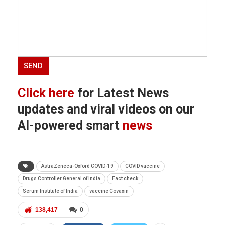
Click here
for Latest News
updates and viral videos on our
AI-powered smart
news
AstraZeneca-Oxford COVID-19
COVID vaccine
Drugs Controller General of India
Fact check
Serum Institute of India
vaccine Covaxin
138,417
0