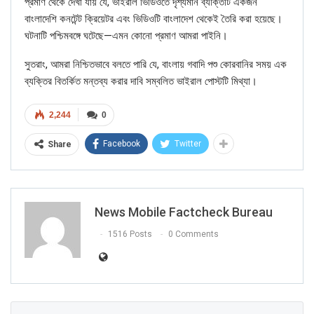
Picture/video
প্রমাণ থেকে দেখা যায় যে, ভাইরাল ভিডিওতে দৃশ্যমান ব্যক্তিটি একজন
বাংলাদেশি কনটেন্ট ক্রিয়েটর এবং ভিডিওটি বাংলাদেশ থেকেই তৈরি করা হয়েছে।
ঘটনাটি পশ্চিমবঙ্গে ঘটেছে—এমন কোনো প্রমাণ আমরা পাইনি।
Picture/video url
সুতরাং, আমরা নিশ্চিতভাবে বলতে পারি যে, বাংলায় গবাদি পশু কোরবানির সময় এক
Description
ব্যক্তির বিতর্কিত মন্তব্য করার দাবি সম্বলিত ভাইরাল পোস্টটি মিথ্যা।
2,244
0
Facebook
Twitter
Share
News Mobile Factcheck Bureau
1516 Posts
0 Comments
Click here
for Latest News
updates and viral videos on our