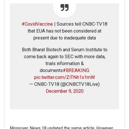
#CovidVaccine
| Sources tell CNBC-TV18
that EUA has not been considered at
present due to inadequate data
Both Bharat Biotech and Serum Institute to
come back again to SEC with more data,
trials information &
documents
#BREAKING
pic.twitter.com/ZiTNh1x1mW
— CNBC-TV18 (@CNBCTV18Live)
December 9, 2020
Moreover, News 18 updated the same article. However,