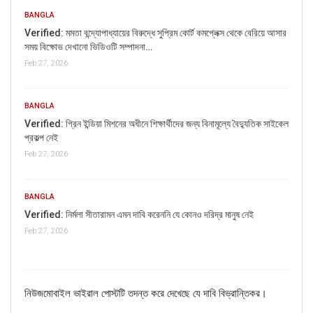
BANGLA
Verified: মমতা বন্দ্যোপাধ্যায়ের বিরুদ্ধে সুপ্রিম কোর্ট কমপ্লেক্স থেকে বেরিয়ে আসার
সময় বিক্ষোভ দেখানো ভিডিওটি সম্পাদনা…
Feb 27, 2026
BANGLA
Verified: গ্রিন ইন্ডিয়া মিশনের অধীনে শিক্ষার্থীদের জন্য বিনামূল্যে বৈদ্যুতিক সাইকেল
প্রকল্প নেই
Feb 27, 2026
BANGLA
Verified: নির্মলা সীতারামন এমন দাবি করেননি যে কোনও দরিদ্র মানুষ নেই
Feb 27, 2026
If you want to fact-check any story,
WhatsApp it now on +91 88268 00707
নিউজমোবাইল ভাইরাল পোস্টটি তদন্ত করে দেখেছে যে দাবি বিভ্রান্তিকর।