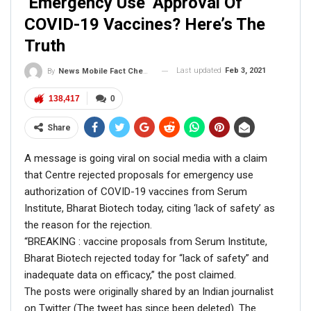
‘Emergency Use’ Approval Of
COVID-19 Vaccines? Here’s The
Truth
Last updated
Feb 3, 2021
By
News Mobile Fact Check Bureau
138,417
0
Share
A message is going viral on social media with a claim
that Centre rejected proposals for emergency use
authorization of COVID-19 vaccines from Serum
Institute, Bharat Biotech today, citing ‘lack of safety’ as
the reason for the rejection.
“BREAKING : vaccine proposals from Serum Institute,
Bharat Biotech rejected today for “lack of safety” and
inadequate data on efficacy,” the post claimed.
The posts were originally shared by an Indian journalist
on Twitter (The tweet has since been deleted). The