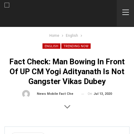
Home
English
ENGLISH
TRENDING NOW
Fact Check: Man Bowing In Front
Of UP CM Yogi Adityanath Is Not
Gangster Vikas Dubey
On
Jul 13, 2020
By
News Mobile Fact Check Bureau