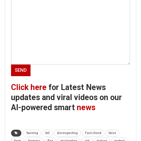
Click here
for Latest News
updates and viral videos on our
AI-powered smart
news
'burning
bill
disrespecting
Fact check
false
farm
farmers
flag
misleading
old
picture
protest