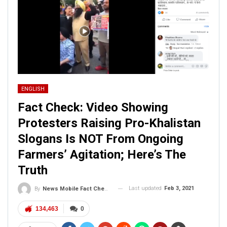
ENGLISH
Fact Check: Video Showing
Protesters Raising Pro-Khalistan
Slogans Is NOT From Ongoing
Farmers’ Agitation; Here’s The
Truth
Last updated
Feb 3, 2021
By
News Mobile Fact Check Bureau
134,463
0