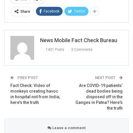
Facebook
Twitter
Share
News Mobile Fact Check Bureau
1431 Posts
0 Comments
PREV POST
NEXT POST
Fact Check: Video of
Are COVID-19 patients’
monkeys creating havoc
dead bodies being
in hospital not from India;
disposed off in the
here's the truth
Ganges in Patna? Here's
the truth
Leave a comment