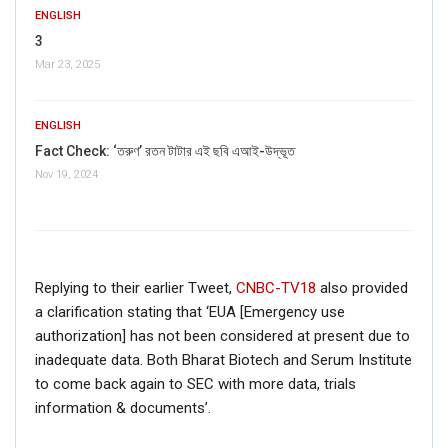
ENGLISH
3
Mar 23, 2025
ENGLISH
Fact Check: ‘তরুণ’ রতন টাটার এই ছবি এআই-উদ্ভূত
Nov 19, 2024
Replying to their earlier Tweet,
CNBC-TV18
also provided
a clarification stating that ‘EUA [Emergency use
authorization] has not been considered at present due to
inadequate data. Both Bharat Biotech and Serum Institute
to come back again to SEC with more data, trials
information & documents’.