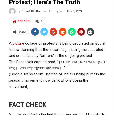
Protest; Here’s The Truth
Last updated
Feb 3, 2021
By
Sonali Khatta
136,143
0
Share
A
picture
collage of protests is being circulated on social
media claiming that the Indian flag is being disrespected
and set ablaze by farmers’ in the ongoing protest.
The Facebook caption read, “কৃষক আন্দোলনে ভারতের পতাকা পুড়ানো
হচ্ছে।।এবার ভাবুন আন্দোলন কারা করছে।।”
(Google Translation: The flag of India is being burnt in the
peasant movement..now think who is doing the
movement)
FACT CHECK
NewsMobile fact-checked the above post and found it to