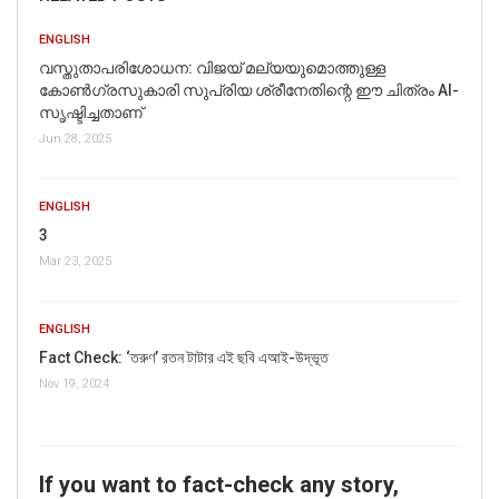
ENGLISH
വസ്തുതാപരിശോധന: വിജയ് മല്യയുമൊത്തുള്ള
കോൺഗ്രസുകാരി സുപ്രിയ ശ്രീനേതിന്റെ ഈ ചിത്രം AI-
സൃഷ്ടിച്ചതാണ്
Jun 28, 2025
ENGLISH
3
Mar 23, 2025
ENGLISH
Fact Check: ‘তরুণ’ রতন টাটার এই ছবি এআই-উদ্ভূত
Nov 19, 2024
If you want to fact-check any story,