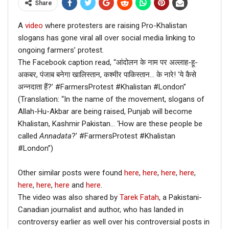
Share
A
video
where protesters are raising Pro-Khalistan
slogans has gone viral all over social media linking to
ongoing farmers’ protest.
The Facebook caption read, “आंदोलन के नाम पर अल्लाह-हू-
अकबर, पंजाब बनेगा खालिस्तान, कश्मीर पाकिस्तान… के नारे! ‘ये कैसे
अन्नदाता हैं?’ #FarmersProtest #Khalistan #London”
(Translation: “In the name of the movement, slogans of
Allah-Hu-Akbar are being raised, Punjab will become
Khalistan, Kashmir Pakistan… ‘How are these people be
called
Annadata
?’ #FarmersProtest #Khalistan
#London”)
Other similar posts were found
here
,
here
,
here
,
here
,
here
,
here
,
here
and
here
.
The video was also shared by
Tarek Fatah
, a Pakistani-
Canadian journalist and author, who has landed in
controversy earlier as well over his controversial posts in