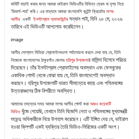
দাবিটি যাচাই করার জন্য আমরা ভাইরাল ভিডিওটির বিভিন্ন ফ্রেম বা দৃশ্য নিয়ে
‘রিভার্স-সার্চ’ করি। এর মাধ্যমে আমরা বাংলাদেশি কন্টেন্ট ক্রিয়েটর
সাগর
সন্ধান পাই, যিনি ২৮ মে, ২০২৬
আলীর
একটি
ইনস্টাগ্রাম অ্যাকাউন্টের
তারিখে এই ভিডিওটি আপলোড করেছিলেন।
image
আলীর সোশ্যাল মিডিয়া প্রোফাইলগুলো পর্যালোচনা করলে দেখা যায় যে, তিনি
র বাসিন্দা হিসেবে পরিচয়
নিজেকে বাংলাদেশের ঠাকুরগাঁও জেলার
হরিপুর উপজেলা
দিয়েছেন। তাঁর ইনস্টাগ্রাম প্রোফাইলের অবস্থান এবং ফেসবুকের
FAKE NEWS BUSTER
একাধিক পোস্ট থেকে বোঝা যায় যে, তিনি বাংলাদেশেই অবস্থান
করছেন। হরিপুর উপজেলাটি ভারত সীমান্তের কাছে এবং পশ্চিমবঙ্গের
Name
উত্তরাঞ্চলের ঠিক বিপরীতে অবস্থিত।
Email
আমাদের তদন্তের সময় আমরা সাগর আলীর পোস্ট করা
আরও কয়েকটি
খুঁজে পেয়েছি, যেখানে তিনি বিজেপি নেতা ও পশ্চিমবঙ্গের মুখ্যমন্ত্রী
ভিডিও
শুভেন্দু অধিকারীকে নিয়ে উপহাস করেছেন। এটি ইঙ্গিত দেয় যে, ভাইরাল
Phone
হওয়া ক্লিপটি একই ব্যক্তির তৈরি ভিডিও-সিরিজের একটি অংশ।