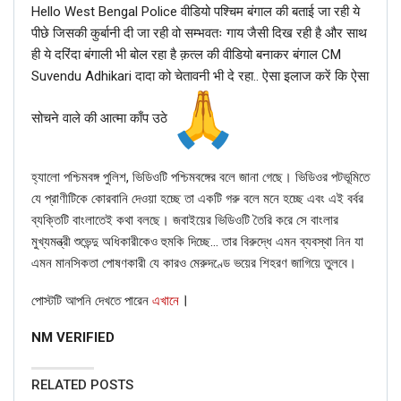
Hello West Bengal Police वीडियो पश्चिम बंगाल की बताई जा रही ये
पीछे जिसकी कुर्बानी दी जा रही वो सम्भवतः गाय जैसी दिख रही है और साथ
ही ये दरिंदा बंगाली भी बोल रहा है क़त्ल की वीडियो बनाकर बंगाल CM
Suvendu Adhikari दादा को चेतावनी भी दे रहा.. ऐसा इलाज करें कि ऐसा
सोचने वाले की आत्मा काँप उठे
হ্যালো পশ্চিমবঙ্গ পুলিশ, ভিডিওটি পশ্চিমবঙ্গের বলে জানা গেছে। ভিডিওর পটভূমিতে
যে প্রাণীটিকে কোরবানি দেওয়া হচ্ছে তা একটি গরু বলে মনে হচ্ছে এবং এই বর্বর
ব্যক্তিটি বাংলাতেই কথা বলছে। জবাইয়ের ভিডিওটি তৈরি করে সে বাংলার
This post, which had been uploaded by the police officer
মুখ্যমন্ত্রী শুভেন্দু অধিকারীকেও হুমকি দিচ্ছে… তার বিরুদ্ধে এমন ব্যবস্থা নিন যা
on his Facebook, had garnered huge criticism on social
এমন মানসিকতা পোষণকারী যে কারও মেরুদণ্ডে ভয়ের শিহরণ জাগিয়ে তুলবে।
media. The police officer had said that he was seeking
।
পোস্টটি আপনি দেখতে পারেন
এখানে
blessings of Yogi Adityanath on the occasion of Guru
Purnima, not in the chief minister’s capacity but as the
NM VERIFIED
head of the Gorakhnath temple. He later deleted the post.
Hence, the man in question here is not Vikas Dubey and
RELATED POSTS
this claim is FAKE.