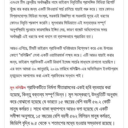
এনএম টিম কেন্দ্রীয় অর্থমন্ত্রীর নামে ভাইরাল বিবৃতিটির প্রাসঙ্গিক মিডিয়া রিপোর্ট
খুঁজে বার করার জন্য একটি কিওয়ার্ড সার্চ চালিয়ে যাচাই শুরু করে। তবে কোনও
বিশ্বাসযোগ্য মিডিয়া সংস্থা, সরকারি বিজ্ঞপ্তি বা সরকারি সূত্র এই ধরণের
কোনও বিবৃতি প্রকাশ করেনি। মূলধারার মিডিয়াতে এই মন্তব্যের সম্পূর্ণ
অনুপস্থিতি দৃঢ়ভাবে কারসাজির ইঙ্গিত দেয়, কারণ বাজেট অধিবেশনের সময়
অর্থমন্ত্রী এই ধরণের কথা বললে তা ব্যাপকভাবে প্রচারিত হত।
আরও এগিয়ে, টিমটি ভাইরাল গ্রাফিকটি ঘনিষ্ঠভাবে বিশ্লেষণ করে এবং উপরের
কোণে “মলিটিক্স” লেখা একটি ওয়াটারমার্ক লক্ষ্য করে। এটি আরও যাচাই করার
জন্য, ভাইরাল গ্রাফিকটি একটি রিভার্স ইমেজ সার্চের মাধ্যমে চালানো হয়েছিল।
এর ফলে আমরা ৩০ জানুয়ারি, ২০২৬ তারিখে মলিটিক্স-এর অফিসিয়াল ইনস্টাগ্রাম
হ্যান্ডেলে আপলোড করা একই গ্রাফিকের সন্ধান পাই।
গ্রাফিকটিতে নির্মলা সীতারামনের একই ছবি ব্যবহার করা
মূল মলিটিক্স
হয়েছে, কিন্তু বক্তব্য সম্পূর্ণ ভিন্ন। মূল সংস্করণে, উদ্ধৃতিটি অনুবাদ
করে বোঝানো হয়েছে যে ভারতে ১৫ বছরের বেশি বয়সী ৫৬.২ কোটি
মানুষ কর্মরত। সাথে থাকা ক্যাপশনে আরও বলা হয়েছে যে একটি
সমীক্ষা অনুসারে, ১৫ বছরের বেশি বয়সী ৫৬২ মিলিয়ন মানুষ কর্মরত,
জিডিপি বৃদ্ধি ৬.৫ থেকে ৭ শতাংশের মধ্যে হওয়ার সম্ভাবনা রয়েছে।