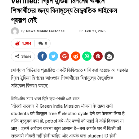
Verified: গ্রিন ইন্ডিয়া মিশনের অধীনে
শিক্ষার্থীদের জন্য বিনামূল্যে বৈদ্যুতিক সাইকেল
প্রকল্প নেই
On
Feb 27, 2026
By
News Mobile Factcheck Bureau
4,004
0
Share
সোশ্যাল মিডিয়ায় প্রচারিত একটি ভিডিওতে দাবি করা হয়েছে যে সরকার
গ্রিন ইন্ডিয়া মিশনের আওতায় শিক্ষার্থীদের বিনামূল্যে বৈদ্যুতিক
সাইকেল বিতরণ করছে।
ভিডিওটির সাথে থাকা হিন্দি ক্যাপশনটি এই রকম:
“दोस्तों सरकार ने Green India Mission योजना के तहत सभी
students को बिल्कुल free में electric cycle देने का फैसला लिया है
ताकि प्रदूषण कम हो, petrol बचे और बच्चों को पढ़ाई में कोई दिक्कत ना
आए। इसमें आवेदन करना बहुत आसान है—बस आपके घर में किसी की
सरकारी नौकरी नहीं होनी चाहिए और आपके पास student ID होनी