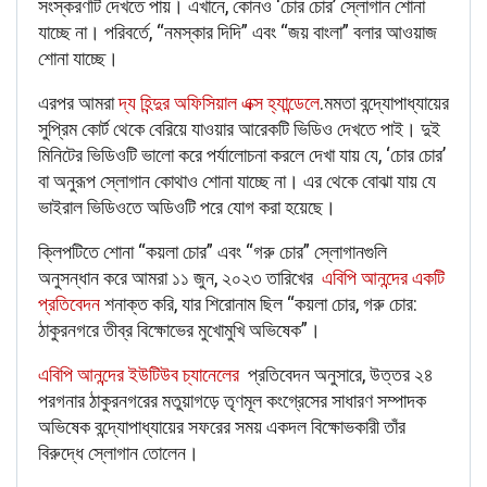
সংস্করণটি দেখতে পায়। এখানে, কোনও ‘চোর চোর’ স্লোগান শোনা
যাচ্ছে না। পরিবর্তে, “নমস্কার দিদি” এবং “জয় বাংলা” বলার আওয়াজ
শোনা যাচ্ছে।
এরপর আমরা
দ্য হিন্দুর অফিসিয়াল এক্স হ্যান্ডেলে
.
মমতা বন্দ্যোপাধ্যায়ের
সুপ্রিম কোর্ট থেকে বেরিয়ে যাওয়ার আরেকটি ভিডিও দেখতে পাই। দুই
মিনিটের ভিডিওটি ভালো করে পর্যালোচনা করলে দেখা যায় যে, ‘চোর চোর’
বা অনুরূপ স্লোগান কোথাও শোনা যাচ্ছে না। এর থেকে বোঝা যায় যে
ভাইরাল ভিডিওতে অডিওটি পরে যোগ করা হয়েছে।
ক্লিপটিতে শোনা “কয়লা চোর” এবং “গরু চোর” স্লোগানগুলি
অনুসন্ধান করে আমরা ১১ জুন, ২০২৩ তারিখের
এবিপি আনন্দের একটি
প্রতিবেদন
শনাক্ত করি, যার শিরোনাম ছিল “কয়লা চোর, গরু চোর:
ঠাকুরনগরে তীব্র বিক্ষোভের মুখোমুখি অভিষেক”।
এবিপি আনন্দের ইউটিউব চ্যানেলের
প্রতিবেদন অনুসারে, উত্তর ২৪
পরগনার ঠাকুরনগরের মতুয়াগড়ে তৃণমূল কংগ্রেসের সাধারণ সম্পাদক
অভিষেক বন্দ্যোপাধ্যায়ের সফরের সময় একদল বিক্ষোভকারী তাঁর
বিরুদ্ধে স্লোগান তোলেন।