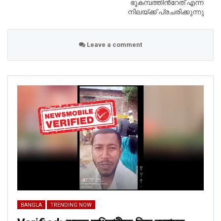
ഭൂകമ്പത്തിന്‍റേത് എന്ന
Feb 27, 2026
നിലയ്ക്ക് പ്രചരിക്കുന്നു
BANGLA
Leave a comment
Verified: গ্রিন ইন্ডিয়া মিশনের অধীনে শিক্ষার্থীদের জন্য বিনামূল্যে বৈদ্যুতিক সাইকেল
প্রকল্প নেই
Feb 27, 2026
একটি সাধারণ রিভার্স ইমেজ সার্চ আমাদের ১৯ জুন, ২০১৮ তারিখে বাংলাদেশ
সেনাবাহিনীর অফিসিয়াল ফেসবুক পেজে (‌
Facebook page
)‌ একটি পোস্টে
নির্দেশিত করেছে, যেটি একই ছবিগুলি প্রকাশ করেছে৷ ক্যাপশনে লেখা:
“মৌলভীবাজারে বন্যার্তদের পাশে বাংলাদেশ সেনাবাহিনী।”
২০ জুন, ২০১৮-এ একই ছবি একটি ফেসবুক পেজ ‘বাংলা ফ্যাক্ট’ (
‘Bangla
Fact’
‌)‌ বহন করেছিল, এবং তার ক্যাপশন ছিল: “ইদের ছুটি উপেক্ষা করে
BANGLA
TRENDING NOW
মৌলভীবাজারের বন্যার্তদের পাশে বাংলাদেশ সেনাবাহিনী। ধন্যবাদ”