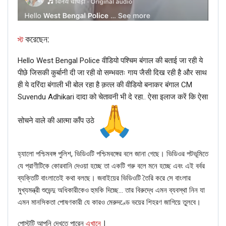
করেছেন:
স্ট
Hello West Bengal Police वीडियो पश्चिम बंगाल की बताई जा रही ये
पीछे जिसकी कुर्बानी दी जा रही वो सम्भवतः गाय जैसी दिख रही है और साथ
ही ये दरिंदा बंगाली भी बोल रहा है क़त्ल की वीडियो बनाकर बंगाल CM
Suvendu Adhikari दादा को चेतावनी भी दे रहा.. ऐसा इलाज करें कि ऐसा
सोचने वाले की आत्मा काँप उठे
হ্যালো পশ্চিমবঙ্গ পুলিশ, ভিডিওটি পশ্চিমবঙ্গের বলে জানা গেছে। ভিডিওর পটভূমিতে
যে প্রাণীটিকে কোরবানি দেওয়া হচ্ছে তা একটি গরু বলে মনে হচ্ছে এবং এই বর্বর
ব্যক্তিটি বাংলাতেই কথা বলছে। জবাইয়ের ভিডিওটি তৈরি করে সে বাংলার
মুখ্যমন্ত্রী শুভেন্দু অধিকারীকেও হুমকি দিচ্ছে… তার বিরুদ্ধে এমন ব্যবস্থা নিন যা
এমন মানসিকতা পোষণকারী যে কারও মেরুদণ্ডে ভয়ের শিহরণ জাগিয়ে তুলবে।
।
পোস্টটি আপনি দেখতে পারেন
এখানে