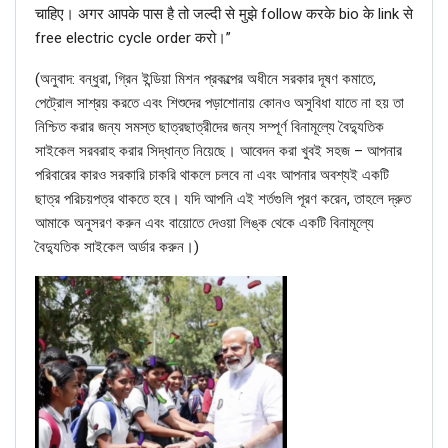
चाहिए। अगर आपके पास है तो जल्दी से मुझे follow करके bio के link से
free electric cycle order करो।”
(‌অনুবাদ: বন্ধুরা, গ্রিন ইন্ডিয়া মিশন প্রকল্পের অধীনে সরকার দূষণ কমাতে,
পেট্রোল সাশ্রয় করতে এবং শিশুদের পড়াশোনায় কোনও অসুবিধা যাতে না হয় তা
নিশ্চিত করার জন্য সমস্ত ছাত্রছাত্রীদের জন্য সম্পূর্ণ বিনামূল্যে বৈদ্যুতিক
সাইকেল সরবরাহ করার সিদ্ধান্ত নিয়েছে। আবেদন করা খুবই সহজ – আপনার
পরিবারের কারও সরকারি চাকরি থাকলে চলবে না এবং আপনার অবশ্যই একটি
ছাত্র পরিচয়পত্র থাকতে হবে। যদি আপনি এই শর্তগুলি পূরণ করেন, তাহলে দ্রুত
আমাকে অনুসরণ করুন এবং বায়োতে দেওয়া লিঙ্ক থেকে একটি বিনামূল্যে
বৈদ্যুতিক সাইকেল অর্ডার করুন।)‌