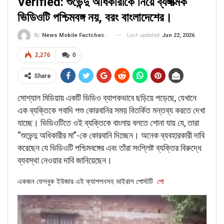
Verified: শুভেন্দু অধিকারীকে নিয়ে ব্যঙ্গাত্মক
ভিডিওটি পশ্চিমবঙ্গ নয়, বরং বাংলাদেশের।
এর সূত্র ধরে আমরা একটি কিওয়ার্ড সার্চ করেছি, এবং ১৬ জুন, ২০১৮ তারিখে
Last updated
Jun 22, 2026
By
News Mobile Factcheck Bureau
একটি বাংলাদেশ সংবাদ ওয়েবসাইট (‌
Bangladesh news website
)‌
প্রকাশিত একটি সংবাদ প্রতিবেদন পেয়েছি, যেখানে রিপোর্ট করা হয়েছে যে
2,276
0
“উপরের দিক থেকে বৃষ্টিপাতের কারণে মৌলভীবাজারে বন্যা পরিস্থিতির আরও
Share
অবনতি হয়েছে।” ২০১৮ সালের জুনে মৌলভীবাজারে বন্যা পরিস্থিতির অবনতি
হলে, বাংলাদেশ সেনাবাহিনী বন্যার্তদের সার্বিক ত্রাণ ও উদ্ধার কাজে জড়িত ছিল।
সোশ্যাল মিডিয়ায় একটি ভিডিও ব্যাপকভাবে ছড়িয়ে পড়েছে, যেখানে
এক ব্যক্তিকে গবাদি পশু কোরবানির সময় বিতর্কিত মন্তব্য করতে দেখা
সুতরাং, এটা স্পষ্ট যে, বন্যা কবলিত সিলেট অঞ্চলে বাংলাদেশ সেনাবাহিনীর উদ্ধার
যাচ্ছে। ভিডিওটিতে ওই ব্যক্তিকে বাংলায় বলতে শোনা যায় যে, তারা
অভিযান চালানোর সাম্প্রতিক ভিস্যুয়াল হিসাবে একটি পুরনো ছবি মিথ্যাভাবে
“শুভেন্দু অধিকারীর মা”-কে কোরবানি দিচ্ছেন। অনেক ব্যবহারকারী দাবি
শেয়ার করা হচ্ছে।
করেছেন যে ভিডিওটি পশ্চিমবঙ্গের এবং তাঁরা সংশ্লিষ্ট ব্যক্তির বিরুদ্ধে
ব্যবস্থা নেওয়ার দাবি জানিয়েছেন।
একজন ফেসবুক ইউজার এই ক্যাপশনসহ ভাইরাল পোস্টটি
পো