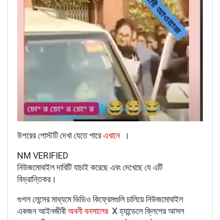
‌উপরের পোস্টটি দেখা যেতে পারে
এখানে
।
NM VERIFIED
নিউজমোবাইল দাবিটি যাচাই করেছে এবং দেখেছে যে এটি
বিভ্রান্তিকর।
গুগল লেন্সের মাধ্যমে ভিডিও কিফ্রেমগুলি চালিয়ে নিউজমোবাইল
একজন আইনজীবী
অবনী বনসালের
X হ্যান্ডেলে ক্লিপের আসল