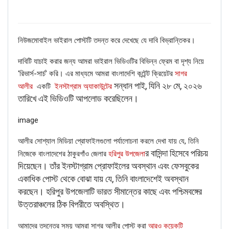
নিউজমোবাইল ভাইরাল পোস্টটি তদন্ত করে দেখেছে যে দাবি বিভ্রান্তিকর।
দাবিটি যাচাই করার জন্য আমরা ভাইরাল ভিডিওটির বিভিন্ন ফ্রেম বা দৃশ্য নিয়ে
‘রিভার্স-সার্চ’ করি। এর মাধ্যমে আমরা বাংলাদেশি কন্টেন্ট ক্রিয়েটর
সাগর
সন্ধান পাই, যিনি ২৮ মে, ২০২৬
আলীর
একটি
ইনস্টাগ্রাম অ্যাকাউন্টের
তারিখে এই ভিডিওটি আপলোড করেছিলেন।
image
আলীর সোশ্যাল মিডিয়া প্রোফাইলগুলো পর্যালোচনা করলে দেখা যায় যে, তিনি
র বাসিন্দা হিসেবে পরিচয়
নিজেকে বাংলাদেশের ঠাকুরগাঁও জেলার
হরিপুর উপজেলা
দিয়েছেন। তাঁর ইনস্টাগ্রাম প্রোফাইলের অবস্থান এবং ফেসবুকের
একাধিক পোস্ট থেকে বোঝা যায় যে, তিনি বাংলাদেশেই অবস্থান
করছেন। হরিপুর উপজেলাটি ভারত সীমান্তের কাছে এবং পশ্চিমবঙ্গের
উত্তরাঞ্চলের ঠিক বিপরীতে অবস্থিত।
আমাদের তদন্তের সময় আমরা সাগর আলীর পোস্ট করা
আরও কয়েকটি