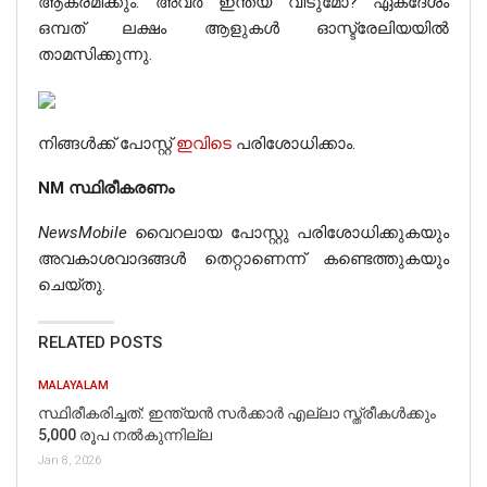
ആക്രമിക്കും. അവർ ഇന്ത്യ വിടുമോ? ഏകദേശം
Fact Check: Did CM Kejriwal Offer Namaz
ഒമ്പത് ലക്ഷം ആളുകൾ ഓസ്ട്രേലിയയിൽ
At Jama Masjid On Jan 1? Here’s The Truth
താമസിക്കുന്നു.
നിങ്ങൾക്ക് പോസ്റ്റ്
ഇവിടെ
പരിശോധിക്കാം.
അതിനാൽ പ്രചരിക്കുന്ന പോസ്റ്റ് തെറ്റാണെന്ന്
NM സ്ഥിരീകരണം
വ്യക്തമാണ്.
NewsMobile
വൈറലായ പോസ്റ്റു പരിശോധിക്കുകയും
അവകാശവാദങ്ങള്‍ തെറ്റാണെന്ന് കണ്ടെത്തുകയും
ചെയ്തു.
RELATED POSTS
MALAYALAM
സ്ഥിരീകരിച്ചത്: ഇന്ത്യൻ സർക്കാർ എല്ലാ സ്ത്രീകൾക്കും
5,000 രൂപ നൽകുന്നില്ല
Jan 8, 2026