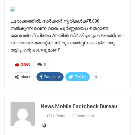
ചുരുക്കത്തിൽ, സർക്കാർ സ്ത്രീകൾക്ക് ₹5,000
നൽകുന്നുവെന്ന വാദം പൂർണ്ണമായും തെറ്റാണ്.
വൈറൽ വീഡിയോ AI-യിൽ നിർമ്മിച്ചതും വ്യക്തിഗത
വിവരങ്ങൾ മോഷ്ടിക്കാൻ രൂപകൽപ്പന ചെയ്ത ഒരു
തട്ടിപ്പിന്റെ ഭാഗവുമാണ്.
3,560
0
Facebook
Twitter
Share
News Mobile Factcheck Bureau
1516 Posts
0 Comments