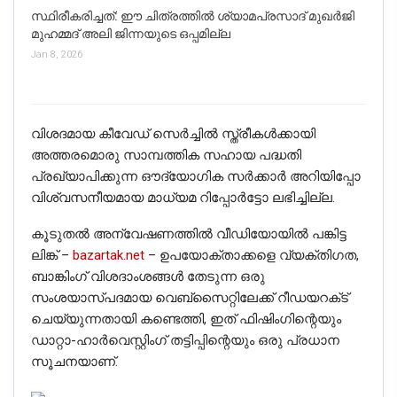
സ്ഥിരീകരിച്ചത്: ഈ ചിത്രത്തില്‍ ശ്യാമപ്രസാദ് മുഖര്‍ജി
മുഹമ്മദ് അലി ജിന്നയുടെ ഒപ്പമില്ല
Jan 8, 2026
വിശദമായ കീവേഡ് സെർച്ചിൽ സ്ത്രീകൾക്കായി
അത്തരമൊരു സാമ്പത്തിക സഹായ പദ്ധതി
പ്രഖ്യാപിക്കുന്ന ഔദ്യോഗിക സർക്കാർ അറിയിപ്പോ
വിശ്വസനീയമായ മാധ്യമ റിപ്പോർട്ടോ ലഭിച്ചില്ല.
കൂടുതൽ അന്വേഷണത്തിൽ വീഡിയോയിൽ പങ്കിട്ട
ലിങ്ക് –
bazartak.net
– ഉപയോക്താക്കളെ വ്യക്തിഗത,
ബാങ്കിംഗ് വിശദാംശങ്ങൾ തേടുന്ന ഒരു
സംശയാസ്പദമായ വെബ്‌സൈറ്റിലേക്ക് റീഡയറക്‌ട്
ചെയ്യുന്നതായി കണ്ടെത്തി, ഇത് ഫിഷിംഗിന്റെയും
ഡാറ്റാ-ഹാർവെസ്റ്റിംഗ് തട്ടിപ്പിന്റെയും ഒരു പ്രധാന
സൂചനയാണ്.