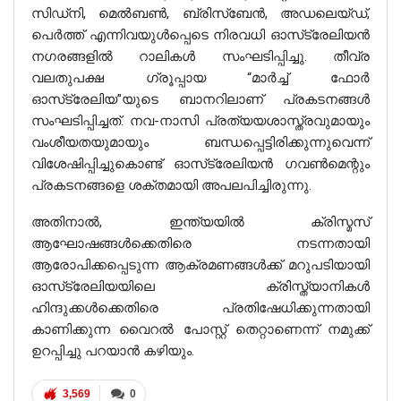
സിഡ്‌നി, മെൽബൺ, ബ്രിസ്‌ബേൻ, അഡലെയ്ഡ്,
പെർത്ത് എന്നിവയുൾപ്പെടെ നിരവധി ഓസ്‌ട്രേലിയൻ
നഗരങ്ങളിൽ റാലികൾ സംഘടിപ്പിച്ചു. തീവ്ര
വലതുപക്ഷ ഗ്രൂപ്പായ “മാർച്ച് ഫോർ
ഓസ്‌ട്രേലിയ”യുടെ ബാനറിലാണ് പ്രകടനങ്ങൾ
സംഘടിപ്പിച്ചത്. നവ-നാസി പ്രത്യയശാസ്ത്രവുമായും
വംശീയതയുമായും ബന്ധപ്പെട്ടിരിക്കുന്നുവെന്ന്
വിശേഷിപ്പിച്ചുകൊണ്ട് ഓസ്‌ട്രേലിയൻ ഗവൺമെന്റും
പ്രകടനങ്ങളെ ശക്തമായി അപലപിച്ചിരുന്നു.
അതിനാൽ, ഇന്ത്യയിൽ ക്രിസ്മസ്
ആഘോഷങ്ങൾക്കെതിരെ നടന്നതായി
ആരോപിക്കപ്പെടുന്ന ആക്രമണങ്ങൾക്ക് മറുപടിയായി
ഓസ്‌ട്രേലിയയിലെ ക്രിസ്ത്യാനികൾ
ഹിന്ദുക്കൾക്കെതിരെ പ്രതിഷേധിക്കുന്നതായി
കാണിക്കുന്ന വൈറൽ പോസ്റ്റ് തെറ്റാണെന്ന് നമുക്ക്
ഉറപ്പിച്ചു പറയാൻ കഴിയും.
3,569
0