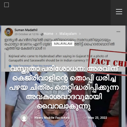
Home
Malayalam
MALAYALAM
വസ്തുതാ പരിശോധന: അരവിന്ദ്
കെജ്‌രിവാളിന്റെ തൊപ്പി ധരിച്ച
പഴയ ചിത്രം തെറ്റിദ്ധരിപ്പിക്കുന്ന
അവകാശവാദവുമായി
വൈറലാകുന്നു
On
Nov 23, 2022
By
News Mobile Factcheck Bureau