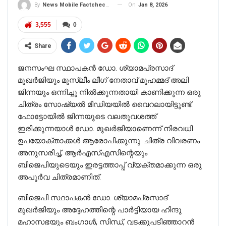
On
Jan 8, 2026
By
News Mobile Factcheck Bureau
3,555
0
Share
ജനസംഘ സ്ഥാപകൻ ഡോ. ശ്യാമപ്രസാദ്
മുഖർജിയും മുസ്ലീം ലീഗ് നേതാവ് മുഹമ്മദ് അലി
ജിന്നയും ഒന്നിച്ചു നിൽക്കുന്നതായി കാണിക്കുന്ന ഒരു
ചിത്രം സോഷ്യൽ മീഡിയയിൽ വൈറലായിട്ടുണ്ട്.
ഫോട്ടോയിൽ ജിന്നയുടെ വലതുവശത്ത്
ഇരിക്കുന്നയാൾ ഡോ. മുഖർജിയാണെന്ന് നിരവധി
ഉപയോക്താക്കൾ ആരോപിക്കുന്നു. ചിത്ര വിവരണം
അനുസരിച്ച്, ആർ‌എസ്‌എസിന്റെയും
ബിജെപിയുടെയും ഇരട്ടത്താപ്പ് വ്യക്തമാക്കുന്ന ഒരു
അപൂർവ ചിത്രമാണിത്.
ബിജെപി സ്ഥാപകൻ ഡോ. ശ്യാമപ്രസാദ്
മുഖർജിയും അദ്ദേഹത്തിന്റെ പാർട്ടിയായ ഹിന്ദു
മഹാസഭയും ബംഗാൾ, സിന്ധ്, വടക്കുപടിഞ്ഞാറൻ