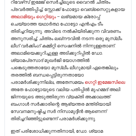
റിവേഴ്‌സ് ഇമേജ് സെർച്ചിലൂടെ വൈറൽ ചിത്രം
പ്രവർത്തിപ്പിച്ച്, സ്റ്റോക്ക് ഫോട്ടോ വെബ്‌സൈറ്റുകളായ
അലാമിയും
ഗെറ്റിയും
– ലഭ്യമായ ക്രോപ്പ്
ചെയ്യാത്ത യഥാർത്ഥ ഫോട്ടോ എൻഎം ടീം
തിരിച്ചറിയുന്നു. അവിടെ നൽകിയിരിക്കുന്ന വിവരണം
അനുസരിച്ച്, ചിത്രം ലഖ്‌നൗവിൽ നടന്ന ഒരു മുസ്ലീം
ലീഗ് വർക്കിംഗ് കമ്മിറ്റി സെഷനിൽ നിന്നുള്ളതാണ്.
അലാമിയെക്കുറിച്ചുള്ള അടിക്കുറിപ്പിൽ ഡോ.
ശ്യാമപ്രസാദ് മുഖർജി യോഗത്തിൽ
പങ്കെടുത്തതായോ മുസ്ലീം ലീഗുമായി ഏതെങ്കിലും
തരത്തിൽ ബന്ധപ്പെട്ടിരുന്നതായോ
പരാമർശിക്കുന്നില്ല, അതേസമയം
ഗെറ്റി ഇമേജസിലെ
അതേ ഫോട്ടോയുടെ വലിയ പതിപ്പിൽ മുഹമ്മദ് അലി
ജിന്നയുടെ അടുത്തിരുന്ന വ്യക്തി അക്കാലത്ത്
ബംഗാൾ സർക്കാരിന്റെ ആഭ്യന്തര മന്ത്രിയായി
സേവനമനുഷ്ഠിച്ച സർ നിസാമുദ്ദീൻ ആണെന്ന്
തിരിച്ചറിഞ്ഞിട്ടുണ്ടെന്ന് പരാമർശിക്കുന്നു.
ഇത് പരിശോധിക്കുന്നതിനായി, ഡോ. ശ്യാമ