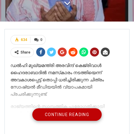
634
0
Share
ഡൽഹി മുഖ്യമന്ത്രി അരവിന്ദ് കെജ്‌രിവാൾ
ഹൈദരാബാദിൽ നമസ്‌കാരം നടത്തിയെന്ന്
അവകാശപ്പെട്ട് തൊപ്പി ധരിച്ചിരിക്കുന്ന ചിത്രം
സോഷ്യൽ മീഡിയയിൽ വ്യാപകമായി
പ്രചരിക്കുന്നുണ്ട്.
രാജ്യത്തിന്റെ സാമ്പത്തിക പുരോഗതിക്കായി
കറൻസി നോട്ടുകളിൽ ഗണപതിയുടെയും ലക്ഷ്മി
CONTINUE READING
ദേവിയുടെയും ചിത്രങ്ങൾ പതിപ്പിക്കണമെന്ന്
ആവശ്യപ്പെട്ട് പ്രധാനമന്ത്രി നരേന്ദ്ര മോദിക്ക്