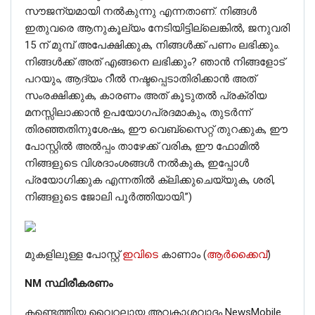
സൗജന്യമായി നൽകുന്നു എന്നതാണ്. നിങ്ങൾ
ഇതുവരെ ആനുകൂല്യം നേടിയിട്ടില്ലെങ്കിൽ, ജനുവരി
15 ന് മുമ്പ് അപേക്ഷിക്കുക, നിങ്ങൾക്ക് പണം ലഭിക്കും.
നിങ്ങൾക്ക് അത് എങ്ങനെ ലഭിക്കും? ഞാൻ നിങ്ങളോട്
പറയും, ആദ്യം റീൽ നഷ്ടപ്പെടാതിരിക്കാൻ അത്
സംരക്ഷിക്കുക, കാരണം അത് കൂടുതൽ പ്രക്രിയ
മനസ്സിലാക്കാൻ ഉപയോഗപ്രദമാകും, തുടർന്ന്
തിരഞ്ഞതിനുശേഷം, ഈ വെബ്‌സൈറ്റ് തുറക്കുക, ഈ
പോസ്റ്റിൽ അൽപ്പം താഴേക്ക് വരിക, ഈ ഫോമിൽ
നിങ്ങളുടെ വിശദാംശങ്ങൾ നൽകുക, ഇപ്പോൾ
പ്രയോഗിക്കുക എന്നതിൽ ക്ലിക്കുചെയ്യുക, ശരി,
നിങ്ങളുടെ ജോലി പൂർത്തിയായി.”)
മുകളിലുള്ള പോസ്റ്റ്
ഇവിടെ
കാണാം (
ആർക്കൈവ്
)
NM സ്ഥിരീകരണം
കണ്ടെത്തിയ വൈറലായ അവകാശവാദം NewsMobile