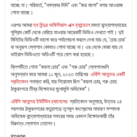
যাচ্ছে না। পরিবর্তে, “নমস্কার দিদি” এবং “জয় বাংলা” বলার আওয়াজ
শোনা যাচ্ছে।
এরপর আমরা
দ্য হিন্দুর অফিসিয়াল এক্স হ্যান্ডেলে
.
মমতা বন্দ্যোপাধ্যায়ের
সুপ্রিম কোর্ট থেকে বেরিয়ে যাওয়ার আরেকটি ভিডিও দেখতে পাই। দুই
মিনিটের ভিডিওটি ভালো করে পর্যালোচনা করলে দেখা যায় যে, ‘চোর চোর’
বা অনুরূপ স্লোগান কোথাও শোনা যাচ্ছে না। এর থেকে বোঝা যায় যে
ভাইরাল ভিডিওতে অডিওটি পরে যোগ করা হয়েছে।
ক্লিপটিতে শোনা “কয়লা চোর” এবং “গরু চোর” স্লোগানগুলি
অনুসন্ধান করে আমরা ১১ জুন, ২০২৩ তারিখের
এবিপি আনন্দের একটি
প্রতিবেদন
শনাক্ত করি, যার শিরোনাম ছিল “কয়লা চোর, গরু চোর:
ঠাকুরনগরে তীব্র বিক্ষোভের মুখোমুখি অভিষেক”।
এবিপি আনন্দের ইউটিউব চ্যানেলের
প্রতিবেদন অনুসারে, উত্তর ২৪
পরগনার ঠাকুরনগরের মতুয়াগড়ে তৃণমূল কংগ্রেসের সাধারণ সম্পাদক
অভিষেক বন্দ্যোপাধ্যায়ের সফরের সময় একদল বিক্ষোভকারী তাঁর
বিরুদ্ধে স্লোগান তোলেন।
image