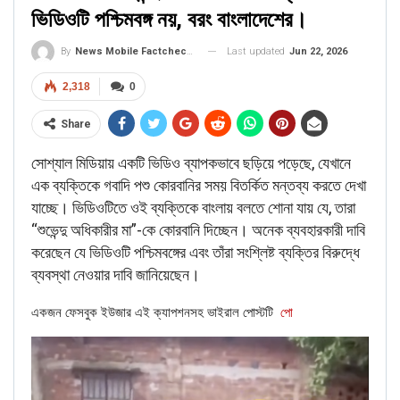
ভিডিওটি পশ্চিমবঙ্গ নয়, বরং বাংলাদেশের।
RELATED POSTS
Last updated
Jun 22, 2026
By
News Mobile Factcheck Bureau
BANGLA
Verified: শুভেন্দু অধিকারীকে নিয়ে ব্যঙ্গাত্মক ভিডিওটি পশ্চিমবঙ্গ নয়, বরং
2,318
0
বাংলাদেশের।
Share
Jun 22, 2026
সোশ্যাল মিডিয়ায় একটি ভিডিও ব্যাপকভাবে ছড়িয়ে পড়েছে, যেখানে
BANGLA
এক ব্যক্তিকে গবাদি পশু কোরবানির সময় বিতর্কিত মন্তব্য করতে দেখা
Verified: মমতা বন্দ্যোপাধ্যায়ের বিরুদ্ধে সুপ্রিম কোর্ট কমপ্লেক্স থেকে বেরিয়ে আসার
যাচ্ছে। ভিডিওটিতে ওই ব্যক্তিকে বাংলায় বলতে শোনা যায় যে, তারা
সময় বিক্ষোভ দেখানো ভিডিওটি সম্পাদনা…
“শুভেন্দু অধিকারীর মা”-কে কোরবানি দিচ্ছেন। অনেক ব্যবহারকারী দাবি
Feb 27, 2026
করেছেন যে ভিডিওটি পশ্চিমবঙ্গের এবং তাঁরা সংশ্লিষ্ট ব্যক্তির বিরুদ্ধে
ব্যবস্থা নেওয়ার দাবি জানিয়েছেন।
BANGLA
Verified: গ্রিন ইন্ডিয়া মিশনের অধীনে শিক্ষার্থীদের জন্য বিনামূল্যে বৈদ্যুতিক সাইকেল
একজন ফেসবুক ইউজার এই ক্যাপশনসহ ভাইরাল পোস্টটি
পো
প্রকল্প নেই
Feb 27, 2026