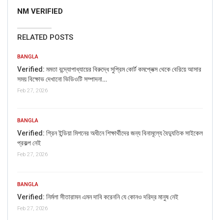
NM VERIFIED
RELATED POSTS
BANGLA
Verified: মমতা বন্দ্যোপাধ্যায়ের বিরুদ্ধে সুপ্রিম কোর্ট কমপ্লেক্স থেকে বেরিয়ে আসার
সময় বিক্ষোভ দেখানো ভিডিওটি সম্পাদনা…
Feb 27, 2026
If you want to fact-check any story,
BANGLA
WhatsApp it now on +91 11 7127 9799
Verified: গ্রিন ইন্ডিয়া মিশনের অধীনে শিক্ষার্থীদের জন্য বিনামূল্যে বৈদ্যুতিক সাইকেল
প্রকল্প নেই
Feb 27, 2026
BANGLA
Verified: নির্মলা সীতারামন এমন দাবি করেননি যে কোনও দরিদ্র মানুষ নেই
Feb 27, 2026