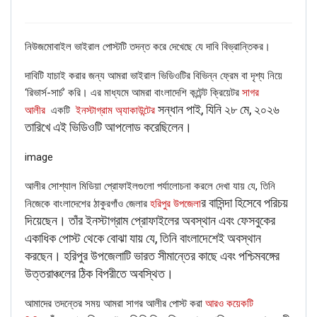
নিউজমোবাইল ভাইরাল পোস্টটি তদন্ত করে দেখেছে যে দাবি বিভ্রান্তিকর।
FAKE NEWS BUSTER
দাবিটি যাচাই করার জন্য আমরা ভাইরাল ভিডিওটির বিভিন্ন ফ্রেম বা দৃশ্য নিয়ে
Name
‘রিভার্স-সার্চ’ করি। এর মাধ্যমে আমরা বাংলাদেশি কন্টেন্ট ক্রিয়েটর
সাগর
সন্ধান পাই, যিনি ২৮ মে, ২০২৬
আলীর
একটি
ইনস্টাগ্রাম অ্যাকাউন্টের
তারিখে এই ভিডিওটি আপলোড করেছিলেন।
Email
image
Phone
আলীর সোশ্যাল মিডিয়া প্রোফাইলগুলো পর্যালোচনা করলে দেখা যায় যে, তিনি
র বাসিন্দা হিসেবে পরিচয়
নিজেকে বাংলাদেশের ঠাকুরগাঁও জেলার
হরিপুর উপজেলা
Picture/video
দিয়েছেন। তাঁর ইনস্টাগ্রাম প্রোফাইলের অবস্থান এবং ফেসবুকের
একাধিক পোস্ট থেকে বোঝা যায় যে, তিনি বাংলাদেশেই অবস্থান
Picture/video url
করছেন। হরিপুর উপজেলাটি ভারত সীমান্তের কাছে এবং পশ্চিমবঙ্গের
উত্তরাঞ্চলের ঠিক বিপরীতে অবস্থিত।
Description
আমাদের তদন্তের সময় আমরা সাগর আলীর পোস্ট করা
আরও কয়েকটি