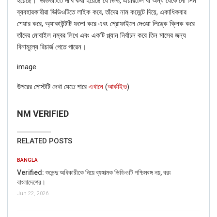
হয়েছে। ভিডিওটিতে দাবি করা হয়েছে যে জিও, এয়ারটেল বা অন্য যেকোনো সিম
ব্যবহারকারীরা ভিডিওটিতে লাইক করে, তাঁদের নাম কমেন্টে দিয়ে, একাধিকবার
শেয়ার করে, অ্যাকাউন্টটি ফলো করে এবং প্রোফাইলে দেওয়া লিঙ্কে ক্লিক করে
তাঁদের মোবাইল নম্বর লিখে এবং একটি প্ল্যান নির্বাচন করে তিন মাসের জন্য
বিনামূল্যে রিচার্জ পেতে পারেন।
image
উপরের পোস্টটি দেখা যেতে পারে
এখানে
(
আর্কাইভ
)
NM VERIFIED
RELATED POSTS
BANGLA
Verified: শুভেন্দু অধিকারীকে নিয়ে ব্যঙ্গাত্মক ভিডিওটি পশ্চিমবঙ্গ নয়, বরং
বাংলাদেশের।
Jun 22, 2026