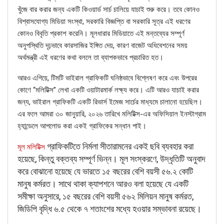
খুঁজে বার করার জন্য একটি কিওয়ার্ড সার্চ চালিয়ে যাচাই শুরু করে। তবে কোনও
বিশ্বাসযোগ্য মিডিয়া সংস্থা, সরকারি বিজ্ঞপ্তি বা সরকারি সূত্র এই ধরণের
কোনও বিবৃতি প্রকাশ করেনি। মূলধারার মিডিয়াতে এই মন্তব্যের সম্পূর্ণ
অনুপস্থিতি দৃঢ়ভাবে কারসাজির ইঙ্গিত দেয়, কারণ বাজেট অধিবেশনের সময়
অর্থমন্ত্রী এই ধরণের কথা বললে তা ব্যাপকভাবে প্রচারিত হত।
আরও এগিয়ে, টিমটি ভাইরাল গ্রাফিকটি ঘনিষ্ঠভাবে বিশ্লেষণ করে এবং উপরের
কোণে “মলিটিক্স” লেখা একটি ওয়াটারমার্ক লক্ষ্য করে। এটি আরও যাচাই করার
জন্য, ভাইরাল গ্রাফিকটি একটি রিভার্স ইমেজ সার্চের মাধ্যমে চালানো হয়েছিল।
এর ফলে আমরা ৩০ জানুয়ারি, ২০২৬ তারিখে মলিটিক্স-এর অফিসিয়াল ইনস্টাগ্রাম
হ্যান্ডেলে আপলোড করা একই গ্রাফিকের সন্ধান পাই।
গ্রাফিকটিতে নির্মলা সীতারামনের একই ছবি ব্যবহার করা
মূল মলিটিক্স
হয়েছে, কিন্তু বক্তব্য সম্পূর্ণ ভিন্ন। মূল সংস্করণে, উদ্ধৃতিটি অনুবাদ
করে বোঝানো হয়েছে যে ভারতে ১৫ বছরের বেশি বয়সী ৫৬.২ কোটি
মানুষ কর্মরত। সাথে থাকা ক্যাপশনে আরও বলা হয়েছে যে একটি
সমীক্ষা অনুসারে, ১৫ বছরের বেশি বয়সী ৫৬২ মিলিয়ন মানুষ কর্মরত,
জিডিপি বৃদ্ধি ৬.৫ থেকে ৭ শতাংশের মধ্যে হওয়ার সম্ভাবনা রয়েছে।