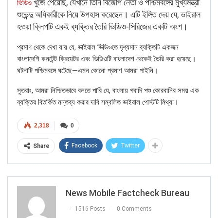
খুঁজে পেয়েছি, যেখানে তিনি বিজেপি নেতা ও পশ্চিমবঙ্গের মুখ্যমন্ত্রী
ভিডিও
শুভেন্দু অধিকারীকে নিয়ে উপহাস করেছেন। এটি ইঙ্গিত দেয় যে, ভাইরাল
হওয়া ক্লিপটি একই ব্যক্তির তৈরি ভিডিও-সিরিজের একটি অংশ।
প্রমাণ থেকে দেখা যায় যে, ভাইরাল ভিডিওতে দৃশ্যমান ব্যক্তিটি একজন
বাংলাদেশি কনটেন্ট ক্রিয়েটর এবং ভিডিওটি বাংলাদেশ থেকেই তৈরি করা হয়েছে।
ঘটনাটি পশ্চিমবঙ্গে ঘটেছে—এমন কোনো প্রমাণ আমরা পাইনি।
সুতরাং, আমরা নিশ্চিতভাবে বলতে পারি যে, বাংলায় গবাদি পশু কোরবানির সময় এক
ব্যক্তির বিতর্কিত মন্তব্য করার দাবি সম্বলিত ভাইরাল পোস্টটি মিথ্যা।
2,318
0
Click here
for Latest News
updates and viral videos on our
Facebook
Twitter
Share
AI-powered smart
news
News Mobile Factcheck Bureau
1516 Posts
0 Comments