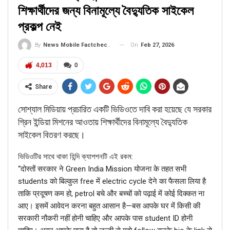
শিক্ষার্থীদের জন্য বিনামূল্যে বৈদ্যুতিক সাইকেল
প্রকল্প নেই
On
Feb 27, 2026
By
News Mobile Factcheck Bureau
4,013
0
Share
সোশ্যাল মিডিয়ায় প্রচারিত একটি ভিডিওতে দাবি করা হয়েছে যে সরকার
গ্রিন ইন্ডিয়া মিশনের আওতায় শিক্ষার্থীদের বিনামূল্যে বৈদ্যুতিক
সাইকেল বিতরণ করছে।
ভিডিওটির সাথে থাকা হিন্দি ক্যাপশনটি এই রকম:
“दोस्तों सरकार ने Green India Mission योजना के तहत सभी
students को बिल्कुल free में electric cycle देने का फैसला लिया है
ताकि प्रदूषण कम हो, petrol बचे और बच्चों को पढ़ाई में कोई दिक्कत ना
आए। इसमें आवेदन करना बहुत आसान है—बस आपके घर में किसी की
सरकारी नौकरी नहीं होनी चाहिए और आपके पास student ID होनी