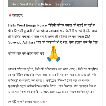
করেছেন:
স্ট
একটি কিওয়ার্ড সার্চের মাধ্যমে, আমরা জানতে পেরেছি যে পুরো ঘটনার ভিডিওটি
Hello West Bengal Police वीडियो पश्चिम बंगाल की बताई जा रही ये
ওয়ানইন্ডিয়া নিউজ ১৪ মার্চ, ২০২৪-এ পোস্ট করেছে। প্রাসঙ্গিক অংশটি ১৩-
पीछे जिसकी कुर्बानी दी जा रही वो सम्भवतः गाय जैसी दिख रही है और साथ
মিনিট এবং ১৪-মিনিট-৩০-সেকেন্ডের টাইমস্ট্যাম্পের মধ্যে ঘটে।
ही ये दरिंदा बंगाली भी बोल रहा है क़त्ल की वीडियो बनाकर बंगाल CM
ঘটনার ক্রমটি নিম্নরূপ প্রকাশ পেয়েছে:
Suvendu Adhikari दादा को चेतावनी भी दे रहा.. ऐसा इलाज करें कि ऐसा
প্রথমে একজন ব্যক্তি রাহুল গান্ধীর মাথায় পাগড়ি পরিয়ে দেন। ইতিমধ্যে, অন্য
सोचने वाले की आत्मा काँप उठे
একজন তাঁকে একটি মূর্তি উপহার দেওয়ার চেষ্টা করেছিলেন। কিন্তু লোকেরা যখন
গান্ধীকে মালা পরিয়ে দিচ্ছিলেন তখন মঞ্চে অন্যরা তাঁকে দুবার বাধা দেয়। পরবর্তী
হ্যালো পশ্চিমবঙ্গ পুলিশ, ভিডিওটি পশ্চিমবঙ্গের বলে জানা গেছে। ভিডিওর পটভূমিতে
সময়ে, কংগ্রেস নেতা পাগড়ি এবং মালা উভয়ই খুলে ফেলেন এবং তারপর মূর্তি
যে প্রাণীটিকে কোরবানি দেওয়া হচ্ছে তা একটি গরু বলে মনে হচ্ছে এবং এই বর্বর
গ্রহণ করেন।
ব্যক্তিটি বাংলাতেই কথা বলছে। জবাইয়ের ভিডিওটি তৈরি করে সে বাংলার
সুতরাং, এটি স্পষ্ট যে ভাইরাল ভিডিওটি বিভ্রান্তিকর দাবিসহ সম্পাদনা ও শেয়ার
মুখ্যমন্ত্রী শুভেন্দু অধিকারীকেও হুমকি দিচ্ছে… তার বিরুদ্ধে এমন ব্যবস্থা নিন যা
করা হয়েছিল।
এমন মানসিকতা পোষণকারী যে কারও মেরুদণ্ডে ভয়ের শিহরণ জাগিয়ে তুলবে।
।
পোস্টটি আপনি দেখতে পারেন
এখানে