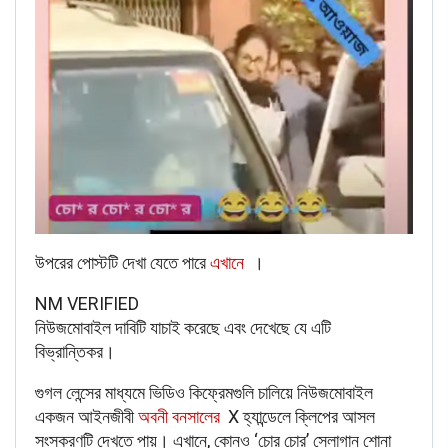
‌উপরের পোস্টটি দেখা যেতে পারে
এখানে
।
NM VERIFIED
নিউজমোবাইল দাবিটি যাচাই করেছে এবং দেখেছে যে এটি
বিভ্রান্তিকর।
গুগল লেন্সের মাধ্যমে ভিডিও কিফ্রেমগুলি চালিয়ে নিউজমোবাইল
একজন আইনজীবী
অবনী বনসালের
X হ্যান্ডেলে ক্লিপের আসল
সংস্করণটি দেখতে পায়। এখানে, কোনও ‘চোর চোর’ স্লোগান শোনা