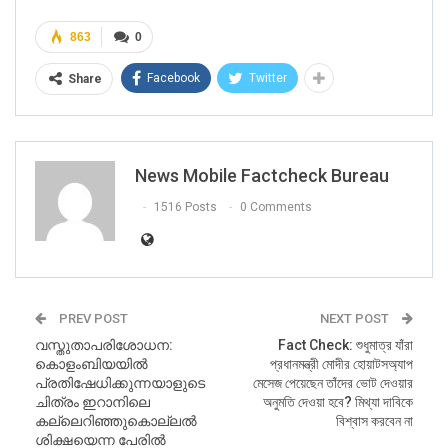
মহারাষ্ট্রে আসেন এবং আমাদের সবচেয়ে প্রিয় দেবতা, পন্ধরপুরের ভগবান বিঠলকে
863
0
অপমান করেন। আমাদের ধর্মীয় বিশ্বাসের প্রতি শূন্য শ্রদ্ধা এবং আমাদের
সংস্কৃতি সম্পর্কে জ্ঞান নেই, তাঁর শারীরিক ভাষা দেখায় যে তিনি নিজেকে এমনকি
Facebook
Twitter
Share
ঈশ্বরেরও উপরে বলে মনে করেন! মহারাষ্ট্রীয়রা এই দুর্ব্যবহার সহ্য করবে না! ।
#CongressBharatViroddhi
#
CongressMuktBharat
#
ModiKaHaathBharatKeSaath
@
highlight”.
News Mobile Factcheck Bureau
1516 Posts
0 Comments
PREV POST
NEXT POST
വസ്തുതാപരിശോധന:
Fact Check: শুধুমাত্র যাঁরা
കൊളംബിയയില്‍
প্রধানমন্ত্রী মোদীর হোয়াটসঅ্যাপ
പ്രതിഷേധിക്കുന്നയാളുടെ
মেসেজ পেয়েছেন তাঁদের ভোট দেওয়ার
ചിത്രം ഇറാനിലെ
অনুমতি দেওয়া হবে? মিথ্যা দাবিকে
കല്ലെറിഞ്ഞുകൊല്ലല്‍
বিশ্বাস করবেন না
ശിക്ഷയെന്ന പേരില്‍