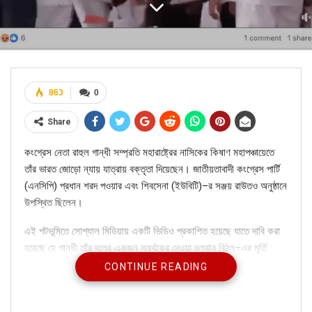
863
0
Share
কংগ্রেস নেতা রাহুল গান্ধী সম্প্রতি মহারাষ্ট্রের নাসিকের কিষাণ মহাপঞ্চায়েতে
তাঁর ভারত জোড়ো ন্যায় যাত্রায় বক্তৃতা দিয়েছেন। জাতীয়তাবাদী কংগ্রেস পার্টি
(এনসিপি) প্রধান শরদ পওয়ার এবং শিবসেনা (ইউবিটি)–র সঞ্জয় রাউতও অনুষ্ঠানে
উপস্থিত ছিলেন।
এই পটভূমিতে সোশ্যাল মিডিয়ায় একটি ভিডিও প্রকাশিত হয়েছে যাতে দাবি করা
হয়েছে যে গান্ধী তাঁর দলের একজন সমর্থকের দেওয়া ভগবান বিঠল–এর মূর্তি
গ্রহণ করতে অস্বীকার করছেন। ভগবান বিঠল মহারাষ্ট্র ও কর্ণাটকের এক
CONTINUE READING
অত্যন্ত সম্মানিত স্থানীয় দেবতা।
একজন ফেসবুক ব্যবহারকারী ক্যাপশন সহ পোস্ট করেছেন: “রাহুল গান্ধী