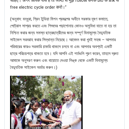
चाहिए। अगर आपके पास है तो जल्दी से मुझे follow करके bio के link से
free electric cycle order करो।”
(‌অনুবাদ: বন্ধুরা, গ্রিন ইন্ডিয়া মিশন প্রকল্পের অধীনে সরকার দূষণ কমাতে,
পেট্রোল সাশ্রয় করতে এবং শিশুদের পড়াশোনায় কোনও অসুবিধা যাতে না হয় তা
নিশ্চিত করার জন্য সমস্ত ছাত্রছাত্রীদের জন্য সম্পূর্ণ বিনামূল্যে বৈদ্যুতিক
সাইকেল সরবরাহ করার সিদ্ধান্ত নিয়েছে। আবেদন করা খুবই সহজ – আপনার
পরিবারের কারও সরকারি চাকরি থাকলে চলবে না এবং আপনার অবশ্যই একটি
ছাত্র পরিচয়পত্র থাকতে হবে। যদি আপনি এই শর্তগুলি পূরণ করেন, তাহলে দ্রুত
আমাকে অনুসরণ করুন এবং বায়োতে দেওয়া লিঙ্ক থেকে একটি বিনামূল্যে
বৈদ্যুতিক সাইকেল অর্ডার করুন।)‌