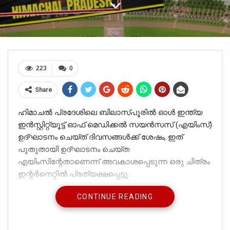
223
0
Share
ഹിമാചൽ പ്രദേശിലെ ബിലാസ്പൂരിൽ ഓൾ ഇന്ത്യ
ഇൻസ്റ്റിറ്റ്യൂട്ട് ഓഫ് മെഡിക്കൽ സയൻസസ് (എയിംസ്)
ഉദ്ഘാടനം ചെയ്ത് ദിവസങ്ങൾക്ക് ശേഷം, ഇത്
പുതുതായി ഉദ്ഘാടനം ചെയ്ത
എയിംസിന്റേതാണെന്ന് അവകാശപ്പെടുന്ന ഒരു ചിത്രം
ഇന്റർനെറ്റിൽ പ്രത്യക്ഷപ്പെട്ടു.
ചിത്രത്തിലെ വാചകം ഇങ്ങനെയാണ്: “ഇല്ല, ഇത്
CONTINUE READING
ഇറ്റലിയോ യുഎസ്എയോ അല്ല. ഇത് ഇന്ത്യയിലെ
ഏറ്റവും മികച്ച ആരോഗ്യ ഇൻഫ്രാസ്ട്രക്ചറാണ്,