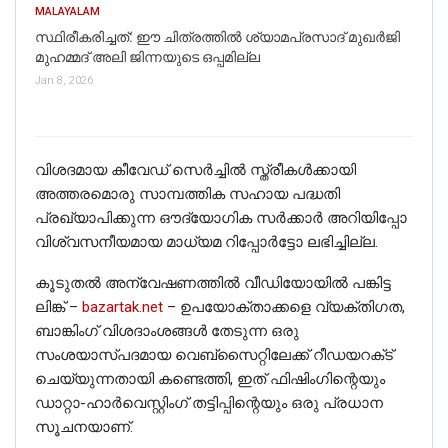
MALAYALAM
സ്ഥിരീകരിച്ചത്: ഈ ചിത്രത്തില്‍ ശ്യാമപ്രസാദ് മുഖര്‍ജി
മുഹമ്മദ് അലി ജിന്നയുടെ ഒപ്പമില്ല
Jan 8, 2026
വിശദമായ കീവേഡ് സെർച്ചിൽ സ്ത്രീകൾക്കായി
അത്തരമൊരു സാമ്പത്തിക സഹായ പദ്ധതി
പ്രഖ്യാപിക്കുന്ന ഔദ്യോഗിക സർക്കാർ അറിയിപ്പോ
വിശ്വസനീയമായ മാധ്യമ റിപ്പോർട്ടോ ലഭിച്ചില്ല.
കൂടുതൽ അന്വേഷണത്തിൽ വീഡിയോയിൽ പങ്കിട്ട
ലിങ്ക് –
bazartak.net
– ഉപയോക്താക്കളെ വ്യക്തിഗത,
ബാങ്കിംഗ് വിശദാംശങ്ങൾ തേടുന്ന ഒരു
സംശയാസ്പദമായ വെബ്‌സൈറ്റിലേക്ക് റീഡയറക്‌ട്
ചെയ്യുന്നതായി കണ്ടെത്തി, ഇത് ഫിഷിംഗിന്റെയും
ഡാറ്റാ-ഹാർവെസ്റ്റിംഗ് തട്ടിപ്പിന്റെയും ഒരു പ്രധാന
സൂചനയാണ്.