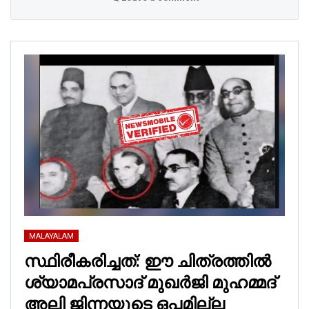
MALAYALAM
സ്ഥിരീകരിച്ചത്: ഈ ചിത്രത്തില്‍
ശ്യാമപ്രസാദ് മുഖര്‍ജി മുഹമ്മദ്
അലി ജിന്നയുടെ ഒപ്പമില്ല