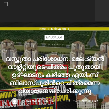
Home
Malayalam
MALAYALAM
വസ്തുതാ പരിശോധന: മലേഷ്യന്‍
വാഴ്സിറ്റിയുടെ ചിത്രം പുതുതായി
ഉദ്ഘാടനം കഴിഞ്ഞ എയിംസ്
ബിലാസ്‍പൂരിന്‍റെ ചിത്രമെന്ന
വ്യാജേന പ്രചരിക്കുന്നു
Last updated
Nov 22, 2022
By
News Mobile Factcheck Bureau