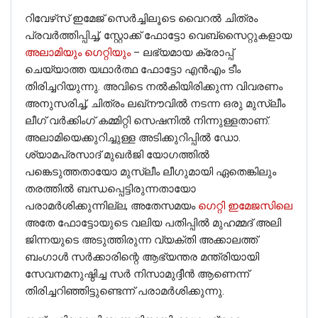
റിവേഴ്‌സ് ഇമേജ് സെർച്ചിലൂടെ വൈറൽ ചിത്രം
പ്രവർത്തിപ്പിച്ച്, സ്റ്റോക്ക് ഫോട്ടോ വെബ്‌സൈറ്റുകളായ
അലാമിയും
ഗെറ്റിയും
– ലഭ്യമായ ക്രോപ്പ്
ചെയ്യാത്ത യഥാർത്ഥ ഫോട്ടോ എൻഎം ടീം
തിരിച്ചറിയുന്നു. അവിടെ നൽകിയിരിക്കുന്ന വിവരണം
അനുസരിച്ച്, ചിത്രം ലഖ്‌നൗവിൽ നടന്ന ഒരു മുസ്ലീം
ലീഗ് വർക്കിംഗ് കമ്മിറ്റി സെഷനിൽ നിന്നുള്ളതാണ്.
അലാമിയെക്കുറിച്ചുള്ള അടിക്കുറിപ്പിൽ ഡോ.
ശ്യാമപ്രസാദ് മുഖർജി യോഗത്തിൽ
പങ്കെടുത്തതായോ മുസ്ലീം ലീഗുമായി ഏതെങ്കിലും
തരത്തിൽ ബന്ധപ്പെട്ടിരുന്നതായോ
പരാമർശിക്കുന്നില്ല, അതേസമയം
ഗെറ്റി ഇമേജസിലെ
അതേ ഫോട്ടോയുടെ വലിയ പതിപ്പിൽ മുഹമ്മദ് അലി
ജിന്നയുടെ അടുത്തിരുന്ന വ്യക്തി അക്കാലത്ത്
ബംഗാൾ സർക്കാരിന്റെ ആഭ്യന്തര മന്ത്രിയായി
സേവനമനുഷ്ഠിച്ച സർ നിസാമുദ്ദീൻ ആണെന്ന്
തിരിച്ചറിഞ്ഞിട്ടുണ്ടെന്ന് പരാമർശിക്കുന്നു.