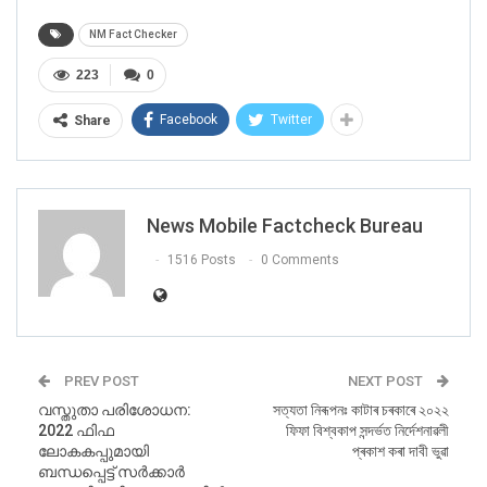
എയിംസ് ബിലാസ്പൂർ, ഹിമാചൽ പ്രദേശ്”
NM Fact Checker
223
0
പോസ്റ്റ്
ഇവിടെ
കാണാം.
Facebook
Twitter
Share
വസ്തുത പരിശോധന
NewsMobile മുകളിലെ പോസ്റ്റ്
വസ്തുതാപരിശോധനയ്ക്ക് വിധേയമാക്കുകയും
News Mobile Factcheck Bureau
തെറ്റിദ്ധരിപ്പിക്കുന്നതാണെന്ന് കണ്ടെത്തുകയും
ചെയ്തു.
1516 Posts
0 Comments
ചിത്രം സൂക്ഷ്മമായി നിരീക്ഷിച്ചപ്പോൾ, ഒരു കെട്ടിടത്തിന്
മുന്നിൽ ‘XMUM’ എന്ന ചുരുക്കെഴുത്ത് ഞങ്ങൾ
ശ്രദ്ധിച്ചു.
PREV POST
NEXT POST
വസ്തുതാ പരിശോധന:
সত্যতা নিৰূপনঃ কাটাৰ চৰকাৰে ২০২২
2022 ഫിഫ
ফিফা বিশ্বকাপ সন্দৰ্ভত নিৰ্দেশনাৱলী
ലോകകപ്പുമായി
প্ৰকাশ কৰা দাবী ভুৱা
RELATED POSTS
ബന്ധപ്പെട്ട് സര്‍ക്കാര്‍