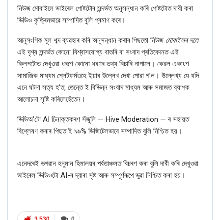
নিউজ মোবাইলে ভাইৰেল পোষ্টটোৰ সন্দৰ্ভত অনুসন্ধান কৰি পোষ্টটোত দাবী কৰা
ভিডিও কৃত্ৰিমভাৱে সম্পাদিত বুলি প্ৰমাণ
কৰে।
আনুসংগিক মূল শব্দ ব্যৱহাৰ কৰি অনুসন্ধান কৰাৰ পিছতো নিউজ
মোবাইলৰ দলে
এই দৃশ্য সন্দৰ্ভত কোনো বিশ্বাসযোগ্য বাতৰি বা সংবাদ প্ৰতিবেদনত এই
ক্লিপটোত দেখুওৱা ধৰণে কোনো ধৰণৰ তথ্য বিচাৰি নাপালে। কেৱল একাংশ
সামাজিক মাধ্যম প্লেটফৰ্মতহে ইয়াৰ উল্লেখ দেখা পোৱা গ’ল। উল্লেখ্য যে
যদি
এনে ঘটনা সত্য হ’ত
,
তেন্তে ই বিভিন্ন সংবাদ মাধ্যম আৰু সমাজত ব্যাপক
আলোচনা সৃষ্টি কৰিলেহেঁতেন।
ভিডিঅ’টো
AI
চিনাক্তকৰণ সঁজুলি —
Hive Moderation —
ৰ সহায়ত
বিশ্লেষণ কৰাৰ পিছত ই ৯৯% ডিজিটেলভাবে সম্পাদিত বুলি নিশ্চিত হয়।
এনেদৰেই ভগৱান হনুমান হিমালয়ৰ পৰ্বতাঞ্চলত বিচৰণ কৰা বুলি দাবী কৰি দেখুওৱা
ভাইৰেল ভিডিওটো
AI-
ৰ দ্বাৰা
সৃষ্ট আৰু সম্পূৰ্ণৰূপে ভুৱা নিশ্চিত কৰা হয়।
3,530
0