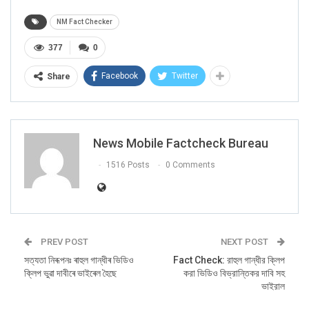
সত্যতা নিৰূপণ
NM Fact Checker
377
0
নিউজ মোবাইলৰ দ্বাৰা এই পোষ্ট সন্দৰ্ভত সত্যতা নিৰূপণ কৰা হয় আৰু এই
পোষ্টটোত কৰা দাবী ভুৱা বুলি প্ৰতিপন্ন হয়।
Facebook
Twitter
Share
ৰিভাৰ্ছ ইমেজ চাৰ্ছৰ সহায়ত অনুসন্ধান কৰাত আমি একেখন ফটো
এনডি টিভি
ত
২০১৭ চনত প্ৰচাৰ হোৱা দেখা পালো। বাতৰিটোত প্ৰকাশ হোৱা অনুসৰি ফটোখনৰ
মানুহজন ক্ৰিকেটাৰ আশিষ নেহৰা, ঋষি চুনাক নহয়।
News Mobile Factcheck Bureau
ফটোখনৰ কেপচনত লিখা আছিল- ২০০৩ চনত বিৰাট কোহলীয়ে আশিষ নেহৰাৰ
1516 Posts
0 Comments
পৰা বংঠা গ্ৰহণ কৰিছে।
RELATED POSTS
ASSAMESE
PREV POST
NEXT POST
পৰীক্ষা কৰা হ’ল: উচ্চতম ন্যায়ালয়ৰ চৌহদ এৰি ওলাই যাওঁতে মমতা বেনাৰ্জীৰ বিৰুদ্ধে
সত্যতা নিৰূপনঃ ৰাহুল গান্ধীৰ ভিডিও
Fact Check: রাহুল গান্ধীর ক্লিপ
প্ৰতিবাদ দেখুওৱা ভিডিঅ’টো সম্পাদিত
ক্লিপ ভুৱা দাবীৰে ভাইৰেল হৈছে
করা ভিডিও বিভ্রান্তিকর দাবি সহ
Feb 27, 2026
ভাইরাল