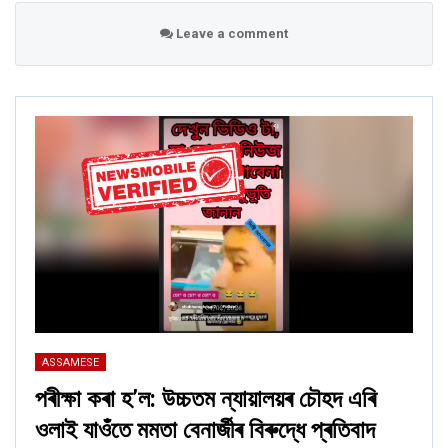
ASSAMESE
Leave a comment
পৰীক্ষা কৰা হ’ল: তুষাৰে আবৃত পৰ্বতমালাত ভগৱান হনুমান দেখা পোৱা বুলি দাবী কৰা
ভিডিওটো ডিজিটেলভাৱে সম্পাদিত
Feb 27, 2026
ASSAMESE
পৰীক্ষা কৰা হ’ল: বিশ্ববিদ্যালয় অনুদান আয়োগ বা UGC নিয়মাৱলী সন্দৰ্ভত প্ৰধানমন্ত্ৰী
মোডীৰ মন্তব্য বুলি দাবী কৰা গ্ৰাফিকটো…
Feb 20, 2026
একেখন ফটোকেই
দ্য ফ্ৰী প্ৰেছ জাৰ্নাল
,
দ্য ইণ্ডিয়ান এক্সপ্ৰেছ
আৰু
ইণ্ডিয়া
ডট কম
ৰ দৰে কেইবাটাও সংবাদ মাধ্যমত প্ৰকাশ পাইছিল। ফটোত স্পষ্টকৈ
ASSAMESE
উল্লেখ আছে যে মানুহজন আশিষ নেহৰা।
পৰীক্ষা কৰা হ’ল: উচ্চতম ন্যায়ালয়ৰ চৌহদ এৰি
ওলাই যাওঁতে মমতা বেনাৰ্জীৰ বিৰুদ্ধে প্ৰতিবাদ