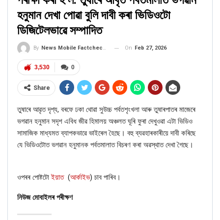
পৰীক্ষা কৰা হ’ল: তুষাৰে আবৃত পৰ্বতমালাত ভগৱান
হনুমান দেখা পোৱা বুলি দাবী কৰা ভিডিওটো
ডিজিটেলভাৱে সম্পাদিত
On
Feb 27, 2026
By
News Mobile Factcheck Bureau
3,530
0
Share
তুষাৰে আৱৃত দৃশ্য
,
বৰফে ঢকা থোৱা সুউচ্চ পৰ্বতশৃংখলা আৰু তুষাৰপাতৰ মাজেৰে
ভগৱান হনুমান সদৃশ এবিধ জীৱ
হিমালয়
অঞ্চলত ঘূৰি ফুৰা দেখুওৱা এটা ভিডিও
সামাজিক মাধ্যমত ব্যাপকভাৱে ভাইৰেল হৈছে। বহু ব্যৱহাৰকাৰীয়ে দাবী কৰিছে
যে ভিডিওটোত ভগৱান হনুমানক পৰ্বতমালাত বিচৰণ কৰা অৱস্থাত দেখা গৈছে।
ওপৰৰ পোষ্টটো
ইয়াত
(
আৰ্কাইভ
)
চাব পাৰিব।
নিউজ মোবাইলৰ পৰীক্ষণ