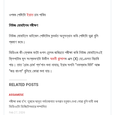
ওপৰৰ পোষ্টটো
ইয়াত
চাব পাৰিব
নিউজ মোবাইলৰ পৰীক্ষণ
নিউজ মোবাইলে ভাইৰেল পোষ্টটোৰ সন্দৰ্ভত অনুসন্ধান কৰি পোষ্টটো ভুৱা বুলি
প্ৰমাণ কৰে।
ভিডিওৰ কী-ফ্ৰেমৰ ফটো গুগল লেন্সৰ জৰিয়তে পৰীক্ষা কৰি নিউজ মোবাইলেএই
ক্লিপটোৰ মূল সংস্কৰণটো উকীল
অবনী বান্সাল
ৰ এক্স (X) হেণ্ডেলত বিচাৰি
পায়। তাত ‘চোৰ চোৰ’ শ্ল’গান শুনা নাযায়; ইয়াৰ সলনি “নমস্কাৰ দিদি” আৰু
“জয় বাংলা” বুলিহে কোৱা শুনা যায়।
RELATED POSTS
ASSAMESE
পৰীক্ষা কৰা হ’ল: তুষাৰে আবৃত পৰ্বতমালাত ভগৱান হনুমান দেখা পোৱা বুলি দাবী কৰা
ভিডিওটো ডিজিটেলভাৱে সম্পাদিত
Feb 27, 2026