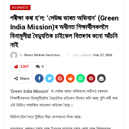
ASSAMESE
পৰীক্ষা কৰা হ’ল: ‘সেউজ ভাৰত অভিযান’ (Green
India Mission)ৰ অধীনত শিক্ষাৰ্থীসকললৈ
বিনামূলীয়া বৈদ্যুতিক চাইকেল বিতৰণৰ কনো আঁচনি
নাই
Last updated
Feb 27, 2026
By
News Mobile Factcheck Bureau
3,507
0
Share
‘
Green India Mission’
বা সেউজ ভাৰত অভিযানৰ অধীনত
চৰকাৰে
শিক্ষাৰ্থীসকলক বিনামূলীয়াকৈ বৈদ্যুতিক চাইকেল বিতৰণ কৰি আছে বুলি দাবী কৰা
এটা ভিডিও সামাজিক মাধ্যমত ভাইৰেল হৈছে।
ভিডিঅ’টোৰ সৈতে হিন্দীতে দিয়া কেপশচনত লিখা আছে:
বন্ধুসকল
,
প্ৰদূষণ হ্ৰাস আৰু
ইন্ধনৰ ব্যৱহাৰ হ্ৰাস পোৱা আৰু শিশুসকলৰ