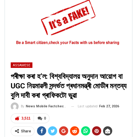
ASSAMESE
পৰীক্ষা কৰা হ’ল: বিশ্ববিদ্যালয় অনুদান আয়োগ বা
UGC নিয়মাৱলী সন্দৰ্ভত প্ৰধানমন্ত্ৰী মোডীৰ মন্তব্য
বুলি দাবী কৰা গ্ৰাফিকটো ভুৱা
Last updated
Feb 27, 2026
By
News Mobile Factcheck Bureau
3,511
0
Share