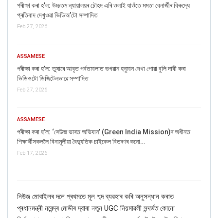
পৰীক্ষা কৰা হ’ল: উচ্চতম ন্যায়ালয়ৰ চৌহদ এৰি ওলাই যাওঁতে মমতা বেনাৰ্জীৰ বিৰুদ্ধে
প্ৰতিবাদ দেখুওৱা ভিডিঅ’টো সম্পাদিত
Feb 27, 2026
ASSAMESE
পৰীক্ষা কৰা হ’ল: তুষাৰে আবৃত পৰ্বতমালাত ভগৱান হনুমান দেখা পোৱা বুলি দাবী কৰা
ভিডিওটো ডিজিটেলভাৱে সম্পাদিত
Feb 27, 2026
ASSAMESE
পৰীক্ষা কৰা হ’ল: ‘সেউজ ভাৰত অভিযান’ (Green India Mission)ৰ অধীনত
শিক্ষাৰ্থীসকললৈ বিনামূলীয়া বৈদ্যুতিক চাইকেল বিতৰণৰ কনো…
Feb 17, 2026
নিউজ মোবাইলৰ দলে প্ৰথমতে মূল শব্দ ব্যৱহাৰ কৰি অনুসন্ধান কৰাত
প্ৰধানমন্ত্ৰী নৰেন্দ্ৰ মোডীৰ দ্বাৰা নতুন UGC নিয়মাৱলী সন্দৰ্ভত কোনো