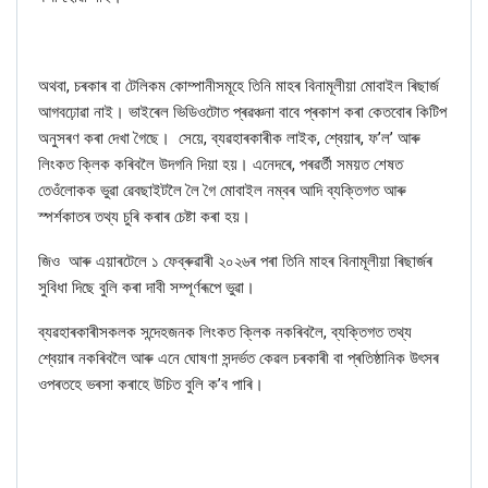
অথবা, চৰকাৰ বা টেলিকম কোম্পানীসমূহে তিনি মাহৰ বিনামূলীয়া মোবাইল ৰিছাৰ্জ
আগবঢ়োৱা নাই। ভাইৰেল ভিডিওটোত প্ৰৱঞ্চনা বাবে প্ৰকাশ কৰা কেতবোৰ কিটিপ
অনুসৰণ কৰা দেখা গৈছে
।
সেয়ে, ব্যৱহাৰকাৰীক লাইক
,
শ্বেয়াৰ
,
ফ’ল’ আৰু
লিংকত ক্লিক কৰিবলৈ উদগনি দিয়া হয়। এনেদৰে, পৰৱৰ্তী সময়ত শেষত
তেওঁলোকক ভুৱা ৱেবছাইটলৈ লৈ গৈ মোবাইল নম্বৰ আদি ব্যক্তিগত আৰু
স্পৰ্শকাতৰ তথ্য চুৰি কৰাৰ চেষ্টা কৰা হয়।
জিও
আৰু
এয়াৰটেলে
১ ফেব্ৰুৱাৰী ২০২৬ৰ পৰা তিনি মাহৰ বিনামূলীয়া ৰিছাৰ্জৰ
সুবিধা দিছে বুলি কৰা দাবী সম্পূৰ্ণৰূপে ভুৱা।
ব্যৱহাৰকাৰীসকলক সন্দেহজনক লিংকত ক্লিক নকৰিবলৈ
,
ব্যক্তিগত তথ্য
শ্বেয়াৰ নকৰিবলৈ আৰু এনে ঘোষণা সন্দৰ্ভত কেৱল চৰকাৰী বা প্ৰতিষ্ঠানিক উৎসৰ
ওপৰতহে ভৰসা কৰাহে উচিত বুলি ক
’
ব পাৰি।