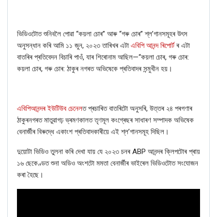
ভিডিওটোত শুনিবলৈ পোৱা “কয়লা চোৰ” আৰু “গৰু চোৰ” শ্ল’গানসমূহৰ উৎস
অনুসন্ধান কৰি আমি ১১ জুন, ২০২৩ তাৰিখৰ এটা
এবিপি আনন্দ ৰিপোৰ্ট
ৰ এটা
বাতৰিৰ প্ৰতিবেদন বিচাৰি পাওঁ, যাৰ শিৰোনাম আছিল—“কয়লা চোৰ, গৰু চোৰ:
কয়লা চোৰ, গৰু চোৰ: ঠাকুৰ নগৰত অভিষেকে প্ৰতিবাদৰ সন্মুখীন হয়।
এবিপিআনন্দৰ ইউটিউব চেনেল
ত প্ৰচাৰিত বাতৰিটো অনুসৰি, উত্তৰ ২৪ পৰগণাৰ
ঠাকুৰনগৰত মাতুৱাগঢ় ভ্ৰমণকালত তৃণমূল কংগ্ৰেছৰ সাধাৰণ সম্পাদক অভিষেক
বেনাৰ্জীৰ বিৰুদ্ধে একাংশ প্ৰতিবাদকাৰীয়ে এই শ্ল’গানসমূহ দিছিল।
দুয়োটা ভিডিও তুলনা কৰি দেখা যায় যে ২০২৩ চনৰ ABP আনন্দৰ ক্লিপটোৰ প্ৰায়
১৬ ছেকেণ্ডত শুনা অডিও অংশটো মমতা বেনাৰ্জীৰ ভাইৰেল ভিডিওটোত সংযোজন
কৰা হৈছে।