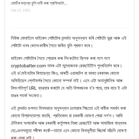
মোডীৰ মন্তব্য বুলি দাবী কৰা গ্ৰাফিকটো…
Feb 20, 2026
নিউজ মোবাইলে ভাইৰেল পোষ্টটোৰ সন্দৰ্ভত অনুসন্ধান কৰি পোষ্টটো ভুৱা আৰু এই
পোষ্টটো ধনৰ কেলেংকাৰীৰ সৈতে জৰিত বুলি প্ৰমাণ
কৰে।
ভাইৰেল পোষ্টটোৰ সৈতে শ্বেয়াৰ কৰা লিংকটোত ক্লিক কৰা লগে লগে
cryptobatter.com
নামৰ
এটা সন্দেহজনক ৱেবছাইটলৈ পুনৰনিৰ্দেশ কৰে।
এই ড
’
মেইনটোৰ
ৰিলায়েন্ত জিও
,
ভাৰতী এয়াৰটেল
বা ভাৰত চৰকাৰৰ কোনো
অফিচিয়েল প্লেটফৰ্মৰ সৈতে কোনো সম্পৰ্ক নাই। এনে এটা অনানুষ্ঠানিক আৰু
বিসংগতিপূৰ্ণ
URL
ব্যৱহাৰ কৰাটো যে অতি বিপদজনক হ
’
ব পাৰে, তাৰ বাবে ই এটা
ডাঙৰ সতর্ক সংকেত।
এই সন্দৰ্ভত গুগলত বিশদভাবে অনুসন্ধান চলোৱাৰ পিছতো এই দাবীক সমৰ্থন কৰা
কোনো বিশ্বাসযোগ্য বাতৰি, প্ৰতিবেদন বা চৰকাৰী ঘোষণা পোৱা নগ’ল। আমি
টেলিকম অপাৰেটৰ আৰু চৰকাৰী কৰ্তৃপক্ষৰ নিজা ৱেবছাইট আৰু সামাজিক মাধ্যমৰ
হেণ্ডেলসমূহো পৰীক্ষা কৰোঁ—তাতো এনে কোনো বিনামূলীয়া ৰিছাৰ্জ আঁচনি ঘোষণা
কৰা হোৱা নাই।