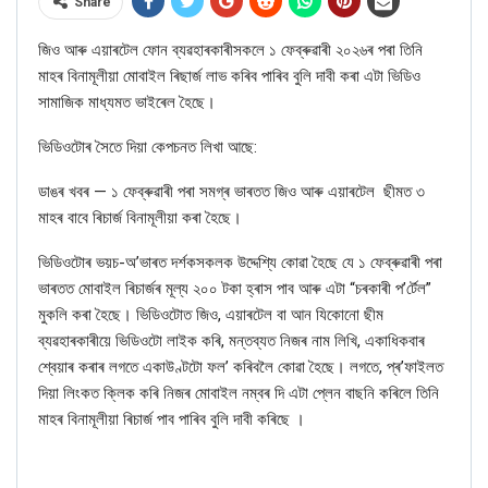
Share
জিও
আৰু
এয়াৰটেল ফোন
ব্যৱহাৰকাৰীসকলে ১ ফেব্ৰুৱাৰী ২০২৬ৰ পৰা তিনি
মাহৰ বিনামূলীয়া মোবাইল ৰিছাৰ্জ লাভ কৰিব পাৰিব বুলি দাবী কৰা এটা ভিডিও
সামাজিক মাধ্যমত ভাইৰেল হৈছে।
ভিডিওটোৰ সৈতে দিয়া কেপচনত লিখা আছে:
ডাঙৰ
খবৰ — ১ ফেব্ৰুৱাৰী পৰা সমগ্ৰ ভাৰতত
জিও
আৰু
এয়াৰটেল
ছী
মত ৩
মাহৰ বাবে ৰিচাৰ্জ বিনামূলীয়া কৰা হৈছে।
ভিডিওটোৰ ভয়চ-অ’ভাৰত দৰ্শকসকলক উদ্দেশ্যি কোৱা হৈছে যে ১ ফেব্ৰুৱাৰী পৰা
ভাৰতত মোবাইল ৰিচাৰ্জৰ মূল্য ২০০ টকা হ্ৰাস পাব আৰু এটা “চৰকাৰী প’ৰ্টেল”
মুকলি কৰা হৈছে। ভিডিওটোত জিও, এয়াৰটেল বা আন যিকোনো ছীম
ব্যৱহাৰকাৰীয়ে ভিডিওটো লাইক কৰি
,
মন্তব্যত নিজৰ নাম লিখি
,
একাধিকবাৰ
শ্বেয়াৰ কৰাৰ লগতে
একাউণ্টটো ফল’ কৰিবলৈ কোৱা হৈছে। লগতে, প্ৰ’ফাইলত
দিয়া লিংকত ক্লিক কৰি নিজৰ মোবাইল নম্বৰ দি এটা প্লেন বাছনি কৰিলে তিনি
মাহৰ বিনামূলীয়া ৰিচাৰ্জ পাব পাৰিব বুলি দাবী কৰিছে ।