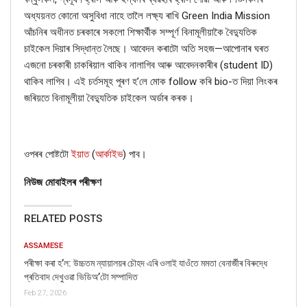
অধ্যয়নত কোনো অসুবিধা নাহে তালৈ লক্ষ্য ৰাখি
Green India Mission
আঁচনিৰ অধীনত চৰকাৰে সকলো শিক্ষাৰ্থীক সম্পূৰ্ণ বিনামূলীয়াকৈ বৈদ্যুতিক
চাইকেল দিয়াৰ সিদ্ধান্ত লৈছে। আবেদন কৰাটো অতি সহজ—আপোনাৰ ঘৰত
এজনো চৰকাৰী চাকৰিয়াল থাকিব নালাগিব আৰু আবেদনকাৰীৰ (
student ID
)
থাকিব লাগিব। এই চর্তসমূহ পূৰণ হ
’
লে মোক
follow
কৰি
bio-
ত দিয়া লিংকৰ
জৰিয়তে বিনামূলীয়া বৈদ্যুতিক চাইকেল অৰ্ডাৰ কৰক।
ওপৰৰ পোষ্টটো
ইয়াত
(
আৰ্কাইভ
)
পাব।
নিউজ মোবাইলৰ পৰীক্ষণ
RELATED POSTS
ASSAMESE
পৰীক্ষা কৰা হ’ল: উচ্চতম ন্যায়ালয়ৰ চৌহদ এৰি ওলাই যাওঁতে মমতা বেনাৰ্জীৰ বিৰুদ্ধে
প্ৰতিবাদ দেখুওৱা ভিডিঅ’টো সম্পাদিত
Feb 27, 2026