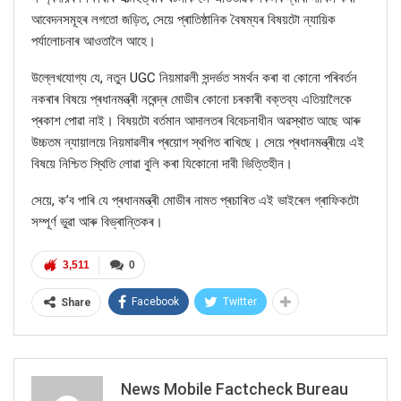
আবেদনসমূহৰ লগতো জড়িত, সেয়ে প্ৰাতিষ্ঠানিক বৈষম্যৰ বিষয়টো ন্যায়িক
পৰ্যালোচনাৰ আওতালৈ আহে।
উল্লেখযোগ্য যে, নতুন UGC নিয়মাৱলী সন্দৰ্ভত সমৰ্থন কৰা বা কোনো পৰিবর্তন
নকৰাৰ বিষয়ে প্ৰধানমন্ত্ৰী নৰেন্দ্ৰ মোডীৰ কোনো চৰকাৰী বক্তব্য এতিয়ালৈকে
প্ৰকাশ পোৱা নাই। বিষয়টো বৰ্তমান আদালতৰ বিবেচনাধীন অৱস্থাত আছে আৰু
উচ্চতম ন্যায়ালয়ে নিয়মাৱলীৰ প্ৰয়োগ স্থগিত ৰাখিছে। সেয়ে প্ৰধানমন্ত্ৰীয়ে এই
বিষয়ে নিশ্চিত স্থিতি লোৱা বুলি কৰা যিকোনো দাবী ভিত্তিহীন।
সেয়ে, ক’ব পাৰি যে প্ৰধানমন্ত্ৰী মোডীৰ নামত প্ৰচাৰিত এই ভাইৰেল গ্ৰাফিকটো
সম্পূৰ্ণ ভুৱা আৰু বিভ্ৰান্তিকৰ।
3,511
0
Facebook
Twitter
Share
News Mobile Factcheck Bureau