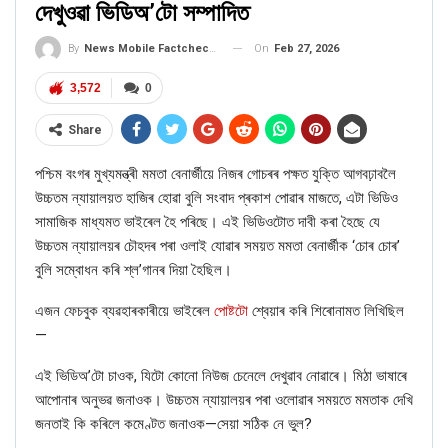
দেখুওৱা ভিডিঅ’টো সম্পাদিত
আমি
মিণ্ট
ত প্ৰচাৰিত এটা সাক্ষাত্কাৰো দেখিলো। ২০১৬চনৰ এই
সাক্ষাত্কাৰটোত কোৱা হৈছিল যে এই ফটোখন ২০০৩ চনত তেওঁ বিৰাট কোহলীৰ
On
Feb 27, 2026
By
News Mobile Factcheck Bureau
প্ৰশিক্ষক ৰাজ কুমাৰ শৰ্মাৰ নিমন্ত্ৰণ ক্ৰমে তেওঁৰ প্ৰশিক্ষণ কেন্দ্ৰলৈ যোৱাৰ সময়ত
সংগ্ৰহ কৰা হৈছিল।
3,572
0
Share
এনেদৰেই এয়া স্পষ্ট হয় যে ফটোখনত বিৰাট কোহলীৰ সৈতে আশিষ নেহৰাৰহে
পশ্চিম বংগৰ মুখ্যমন্ত্ৰী মমতা বেনাৰ্জীয়ে নিজৰ গোচৰৰ পক্ষত যুক্তি আগবঢ়াবলৈ
ফটো আছিল আৰু পোষ্টটোত কৰা
দাবী ভুৱা।
উচ্চতম ন্যায়ালয়ত হাজিৰ হোৱা বুলি সংবাদ প্ৰকাশ পোৱাৰ মাজতে, এটা ভিডিও
সামাজিক মাধ্যমত ভাইৰেল হৈ পৰিছে। এই ভিডিওটোত দাবী কৰা হৈছে যে
উচ্চতম ন্যায়ালয়ৰ চৌহদৰ পৰা ওলাই যোৱাৰ সময়ত মমতা বেনাৰ্জীক ‘চোৰ চোৰ’
বুলি সম্বোধন কৰি শ্ল’গানৰ দিয়া হৈছিল।
আপোনাৰো যদি কোনো বিষয় বা বাতৰিৰ সত্যতা নিৰূপণ কৰিব বিচাৰে তেন্তে
+91 11 7127 979l9
এই নম্বৰত প্ৰেৰণ কৰক।
এজন ফেচবুক ব্যৱহাৰকাৰীয়ে ভাইৰেল
পোষ্টটো
শ্বেয়াৰ কৰি শিৰোনামত লিখিছিল
—
এই ভিডিঅ’টো চাওক, যিটো কোনো নিউজ চেনেলে দেখুৱাব নোৱাৰে। মিঠা ভাষাৰে
আপোনাৰ অনুভৱ জনাওক। উচ্চতম ন্যায়ালয়ৰ পৰা ওলোৱাৰ সময়তে মমতাক দেখি
জনতাই কি কৰিলে কমেণ্টত জনাওক—সেয়া সঠিক নে ভুল?