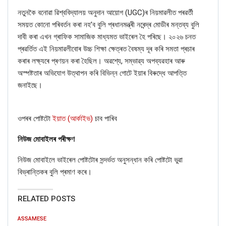
নতুনকৈ বনোৱা ৱিশ্ববিদ্যালয় অনুদান আয়োগ (UGC)ৰ নিয়মাৱলীত পৰৱৰ্তী
সময়ত কোনো পৰিবর্তন কৰা নহ’ব বুলি প্ৰধানমন্ত্ৰী নৰেন্দ্ৰ মোডীৰ মন্তব্য বুলি
দাবী কৰা এখন গ্ৰাফিক সামাজিক মাধ্যমত ভাইৰেল হৈ পৰিছে। ২০২৬ চনত
প্ৰৱৰ্তিত এই নিয়মাৱলীবোৰ উচ্চ শিক্ষা ক্ষেত্ৰত বৈষম্য দূৰ কৰি সমতা প্ৰচাৰ
কৰাৰ লক্ষ্যৰে প্ৰণয়ন কৰা হৈছিল। অৱশ্যে, সম্ভাৱ্য অপব্যৱহাৰ আৰু
অস্পষ্টতাৰ অভিযোগ উত্থাপন কৰি বিভিন্ন গোটে ইয়াৰ বিৰুদ্ধে আপত্তি
জনাইছে।
ওপৰৰ পোষ্টটো
ইয়াত
(আৰ্কাইভ)
চাব পাৰিব
নিউজ মোবাইলৰ পৰীক্ষণ
নিউজ মোবাইলে ভাইৰেল পোষ্টটোৰ সন্দৰ্ভত অনুসন্ধান কৰি পোষ্টটো ভুৱা
বিভ্ৰান্তিকৰ বুলি প্ৰমাণ কৰে।
RELATED POSTS
ASSAMESE