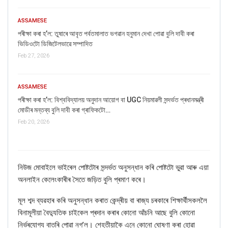
ASSAMESE
পৰীক্ষা কৰা হ’ল: তুষাৰে আবৃত পৰ্বতমালাত ভগৱান হনুমান দেখা পোৱা বুলি দাবী কৰা
ভিডিওটো ডিজিটেলভাৱে সম্পাদিত
Feb 27, 2026
ASSAMESE
পৰীক্ষা কৰা হ’ল: বিশ্ববিদ্যালয় অনুদান আয়োগ বা UGC নিয়মাৱলী সন্দৰ্ভত প্ৰধানমন্ত্ৰী
মোডীৰ মন্তব্য বুলি দাবী কৰা গ্ৰাফিকটো…
Feb 20, 2026
নিউজ মোবাইলে ভাইৰেল পোষ্টটোৰ সন্দৰ্ভত অনুসন্ধান কৰি পোষ্টটো ভুৱা আৰু এয়া
অনলাইন কেলেংকাৰীৰ সৈতে জড়িত বুলি প্ৰমাণ
কৰে।
মূল শব্দ ব্যৱহাৰ কৰি অনুসন্ধান কৰাত কেন্দ্ৰীয় বা ৰাজ্য চৰকাৰে শিক্ষাৰ্থীসকললৈ
বিনামূলীয়া বৈদ্যুতিক চাইকেল প্ৰদান কৰাৰ কোনো আঁচনি আছে বুলি কোনো
নিৰ্ভৰযোগ্য বাতৰি পোৱা নগ’ল। শেহতীয়াকৈ এনে কোনো ঘোষণা কৰা হোৱা