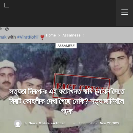
Home
Assamese
ASSAMESE
সত্যতা নিৰূপনঃ এই ফটোখনত ঋষি চুনাকৰ সৈতে
বিৰাট কোহলীক দেখা গৈছে নেকি? সত্য জানিবলৈ
পঢ়ক
Last updated
Nov 22, 2022
By
News Mobile Factcheck Bureau