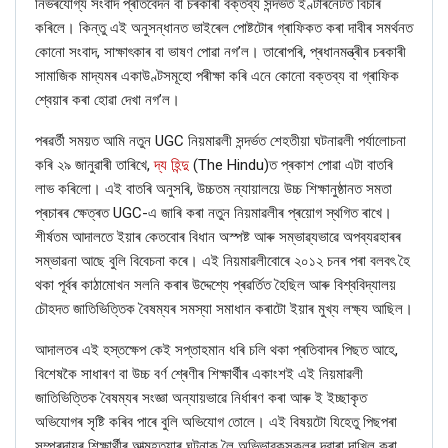
নিৰ্ভৰযোগ্য সংবাদ প্ৰতিবেদন বা চৰকাৰী বক্তব্য সন্দৰ্ভত ইণ্টাৰনেটত বিচাৰ
কৰিলে। কিন্তু এই অনুসন্ধানত ভাইৰেল পোষ্টটোৰ গ্ৰাফিকত কৰা দাবীৰ সমৰ্থনত
কোনো সংবাদ, সাক্ষাৎকাৰ বা ভাষণ পোৱা নগ’ল। তাৰোপৰি, প্ৰধানমন্ত্ৰীৰ চৰকাৰী
সামাজিক মাদ্যমৰ একাউণ্টসমূহো পৰীক্ষা কৰি এনে কোনো বক্তব্য বা গ্ৰাফিক
শ্বেয়াৰ কৰা হোৱা দেখা নগ’ল।
পৰৱৰ্তী সময়ত আমি নতুন UGC নিয়মাৱলী সন্দৰ্ভত শেহতীয়া ঘটনাৱলী পৰ্যালোচনা
কৰি ২৯ জানুৱাৰী তাৰিখে,
দ্য হিন্দু
(The Hindu)ত প্ৰকাশ পোৱা এটা বাতৰি
লাভ কৰিলো। এই বাতৰি অনুসৰি, উচ্চতম ন্যায়ালয়ে উচ্চ শিক্ষানুষ্ঠানত সমতা
প্ৰচাৰৰ ক্ষেত্ৰত UGC-এ জাৰি কৰা নতুন নিয়মাৱলীৰ প্ৰয়োগ স্থগিত ৰাখে।
শীৰ্ষতম আদালতে ইয়াৰ কেতবোৰ বিধান অস্পষ্ট আৰু সম্ভাৱ্যভাৱে অপব্যৱহাৰৰ
সম্ভাৱনা আছে বুলি বিবেচনা কৰে। এই নিয়মাৱলীবোৰে ২০১২ চনৰ পৰা বলবৎ হৈ
থকা পূৰ্বৰ কাঠামোখন সলনি কৰাৰ উদ্দেশ্যে প্ৰৱৰ্তিত হৈছিল আৰু বিশ্ববিদ্যালয়
চৌহদত জাতিভিত্তিক বৈষম্যৰ সমস্যা সমাধান কৰাটো ইয়াৰ মুখ্য লক্ষ্য আছিল।
আদালতৰ এই হস্তক্ষেপ কেই সপ্তাহমান ধৰি চলি থকা প্ৰতিবাদৰ পিছত আহে,
বিশেষকৈ সাধাৰণ বা উচ্চ বৰ্ণ শ্ৰেণীৰ শিক্ষাৰ্থীৰ একাংশই এই নিয়মাৱলী
জাতিভিত্তিক বৈষম্যৰ সংজ্ঞা অন্যায়ভাৱে নিৰ্ধাৰণ কৰা আৰু ই ইচ্ছাকৃত
অভিযোগৰ সৃষ্টি কৰিব পাৰে বুলি অভিযোগ তোলে। এই বিষয়টো যিহেতু পিছপৰা
সম্প্ৰদায়ৰ শিক্ষাৰ্থীৰ আত্মহত্যাৰ ঘটনাক লৈ অভিভাৱকসকলৰ দ্বাৰা দাখিল কৰা