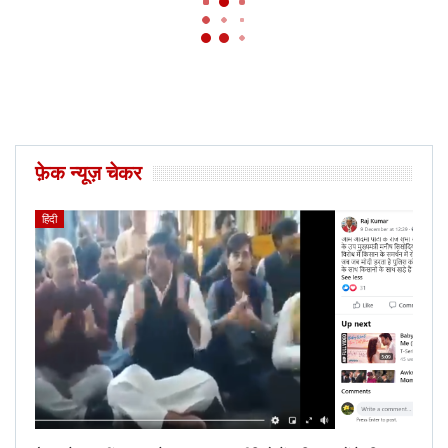
फ़ेक न्यूज़ चेकर
हिंदी