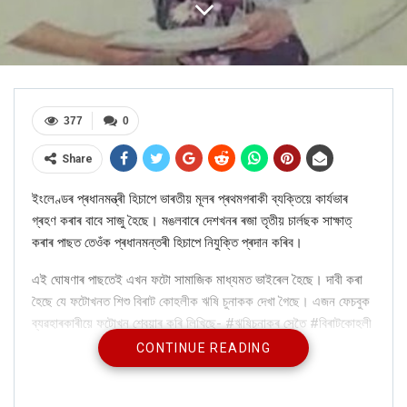
377
0
Share
ইংলেণ্ডৰ প্ৰধানমন্ত্ৰী হিচাপে ভাৰতীয় মূলৰ প্ৰথমগৰাকী ব্যক্তিয়ে কাৰ্যভাৰ
গ্ৰহণ কৰাৰ বাবে সাজু হৈছে। মঙলবাৰে দেশখনৰ ৰজা তৃতীয় চাৰ্লছক সাক্ষাত্
কৰাৰ পাছত তেওঁক প্ৰধানমন্তৰী হিচাপে নিযুক্তি প্ৰদান কৰিব।
এই ঘোষণাৰ পাছতেই এখন ফটো সামাজিক মাধ্যমত ভাইৰেল হৈছে। দাবী কৰা
হৈছে যে ফটোখনত শিশু বিৰাট কোহলীক ঋষি চুনাকক দেখা গৈছে। এজন ফেচবুক
ব্যৱহাৰকাৰীয়ে ফটোখন শ্বেয়াৰ কৰি লিখিছে-
#
ঋষিচুনাকৰ
সেতৈ
#
বিৰাটকোহলী
CONTINUE READING
ওপৰৰ
পোষ্ট
টোৰ লিংক ইয়াত আছে।