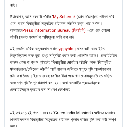
নাই।
ইয়াৰোপৰি, আমি চৰকাৰী প’ৰ্টেল
‘
My Scheme
’
(মোৰ আঁচনি)
তো পৰীক্ষা কৰি
এনে কোনো বিনামূলীয়া বৈদ্যুতিক চাইকেল আঁচনিৰ তথ্য পোৱা নগ’ল।
আনহাতে,
Press Information Bureau (
পিআইবি
)
–
তো এনে কোনো
আঁচনি সন্দৰ্ভত পৰামৰ্শ বা অধিসূচনা জাৰি কৰা নাই।
এই সন্দৰ্ভত অধিক অনুসন্ধান কৰাত
yippyblog
নামৰ এটা ৱেবছাইটত
বিভ্ৰান্তিকৰ আৰু ভুৱা
তথ্য সন্নিবিষ্ট থকাৰ কথা পোহৰলৈ আহে। ৱেবছাইটটোৰ
ক
’
ভাৰ পে
’
জ বা প্ৰথম পৃষ্ঠাতেই “
বিনামূলীয়া মোবাইল আঁচনি
”
আৰু “
বিনামূলীয়া
মটৰচাইকেল
/
চাইকেল
আঁচনি
”
আদি বাক্যৰ জৰিয়তে মানুহৰ দৃষ্টি আকৰ্ষণকৰাৰ
চেষ্টা কৰা হৈছে। ইয়াত
ব্যৱহাৰকাৰীক বীমা আৰু ঋণ সেৱাসমূহৰ সৈতে জড়িত
অসংলগ্ন পৃষ্ঠালৈ পুনৰনিৰ্দেশ কৰা হয়। এয়া অনলাইন প্ৰৱঞ্চনামূলক
ৱেবছাইটসমূহে ব্যৱহাৰ কৰা সাধাৰণ কৌশলহে।
এই তথ্যসমূহেই প্ৰমাণ কৰে যে
‘Green India Mission’
ৰ অধীনত চৰকাৰে
শিক্ষাৰ্থীসকলক বিনামূলীয়া বৈদ্যুতিক চাইকেল প্ৰদান কৰিছে বুলি কৰা দাবী সম্পূৰ্ণ
ভুৱা।