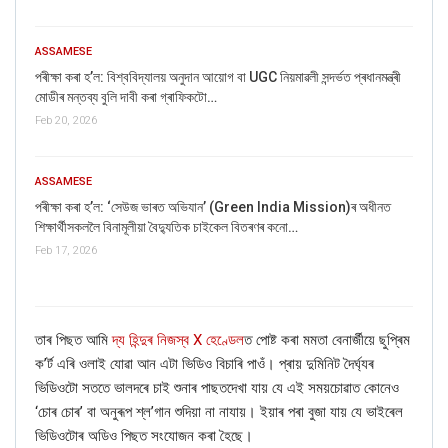
ASSAMESE
পৰীক্ষা কৰা হ’ল: বিশ্ববিদ্যালয় অনুদান আয়োগ বা UGC নিয়মাৱলী সন্দৰ্ভত প্ৰধানমন্ত্ৰী
মোডীৰ মন্তব্য বুলি দাবী কৰা গ্ৰাফিকটো…
Feb 20, 2026
ASSAMESE
পৰীক্ষা কৰা হ’ল: ‘সেউজ ভাৰত অভিযান’ (Green India Mission)ৰ অধীনত
শিক্ষাৰ্থীসকললৈ বিনামূলীয়া বৈদ্যুতিক চাইকেল বিতৰণৰ কনো…
Feb 17, 2026
তাৰ পিছত আমি
দ্য হিন্দুৰ নিজস্ব X হেণ্ডেল
ত পোষ্ট কৰা মমতা বেনাৰ্জীয়ে ছুপ্ৰিম
ক’ৰ্ট এৰি ওলাই যোৱা আন এটা ভিডিও বিচাৰি পাওঁ। প্ৰায় দুমিনিট দৈৰ্ঘ্যৰ
ভিডিওটো সততে ভালদৰে চাই শুনাৰ পাছতদেখা যায় যে এই সময়চোৱাত কোনেও
‘চোৰ চোৰ’ বা অনুৰূপ শ্ল’গান শুদিয়া না নাযায়। ইয়াৰ পৰা বুজা যায় যে ভাইৰেল
ভিডিওটোৰ অডিও পিছত সংযোজন কৰা হৈছে।