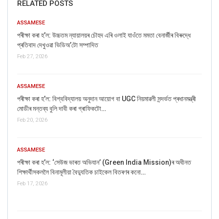
RELATED POSTS
ASSAMESE
পৰীক্ষা কৰা হ’ল: উচ্চতম ন্যায়ালয়ৰ চৌহদ এৰি ওলাই যাওঁতে মমতা বেনাৰ্জীৰ বিৰুদ্ধে
প্ৰতিবাদ দেখুওৱা ভিডিঅ’টো সম্পাদিত
Feb 27, 2026
ASSAMESE
পৰীক্ষা কৰা হ’ল: বিশ্ববিদ্যালয় অনুদান আয়োগ বা UGC নিয়মাৱলী সন্দৰ্ভত প্ৰধানমন্ত্ৰী
মোডীৰ মন্তব্য বুলি দাবী কৰা গ্ৰাফিকটো…
Feb 20, 2026
ASSAMESE
পৰীক্ষা কৰা হ’ল: ‘সেউজ ভাৰত অভিযান’ (Green India Mission)ৰ অধীনত
শিক্ষাৰ্থীসকললৈ বিনামূলীয়া বৈদ্যুতিক চাইকেল বিতৰণৰ কনো…
Feb 17, 2026