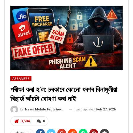
ASSAMESE
পৰীক্ষা কৰা হ’ল: চৰকাৰে কোনো ধৰণৰ বিনামূলীয়া
ৰিছাৰ্জ আঁচনি ঘোষণা কৰা নাই
Last updated
Feb 27, 2026
By
News Mobile Factcheck Bureau
3,504
0