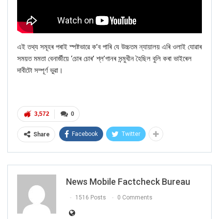
এই তথ্য সমূহৰ পৰাই স্পষ্টভাৱে ক’ব পাৰি যে উচ্চতম ন্যায়ালয় এৰি ওলাই যোৱাৰ
সময়ত মমতা বেনাৰ্জীয়ে ‘চোৰ চোৰ’ শ্ল’গানৰ সন্মুখীন হৈছিল বুলি কৰা ভাইৰেল
দাবীটো সম্পূৰ্ণ ভুৱা।
3,572
0
Facebook
Twitter
Share
News Mobile Factcheck Bureau
1516 Posts
0 Comments