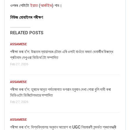
ওপৰৰ পোষ্টটো
ইয়াত
(
আৰ্কাইভ
)
পাব।
নিউজ মোবাইলৰ পৰীক্ষণ
RELATED POSTS
ASSAMESE
পৰীক্ষা কৰা হ’ল: উচ্চতম ন্যায়ালয়ৰ চৌহদ এৰি ওলাই যাওঁতে মমতা বেনাৰ্জীৰ বিৰুদ্ধে
প্ৰতিবাদ দেখুওৱা ভিডিঅ’টো সম্পাদিত
Feb 27, 2026
ASSAMESE
পৰীক্ষা কৰা হ’ল: তুষাৰে আবৃত পৰ্বতমালাত ভগৱান হনুমান দেখা পোৱা বুলি দাবী কৰা
ভিডিওটো ডিজিটেলভাৱে সম্পাদিত
Feb 27, 2026
ASSAMESE
পৰীক্ষা কৰা হ’ল: বিশ্ববিদ্যালয় অনুদান আয়োগ বা UGC নিয়মাৱলী সন্দৰ্ভত প্ৰধানমন্ত্ৰী