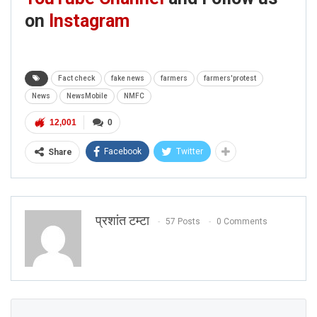
on
Instagram
Fact check
fake news
farmers
farmers'protest
News
NewsMobile
NMFC
12,001
0
Facebook
Twitter
Share
प्रशांत टम्टा
57 Posts
0 Comments