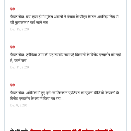
हिंदी
स्क्रीनशॉट में मुख्य शीर्षक यह बताता है कि अमिताभ बच्चन अब ठीक हैं।
फैक्ट चेक: क्या हाल ही में मुकेश अंबानी ने पंजाब के सीएम कैप्टन अमरिंदर सिंह से
हमने आजतक की उन तमाम खबरों की जांच की, जो हाल के दिनों में
की मुलाकात? यहाँ जानें सच
अमिताभ बच्चन पर की गई थीं और इसी तरह की हेडलाइन के साथ एक
Dec 15, 2020
वीडियो रिपोर्ट
मिली थी।
हिंदी
फैक्ट चेक: ट्रैफिक जाम की यह तस्वीर चल रहे किसानों के विरोध प्रदर्शन की नहीं
है; जानें सच
Dec 11, 2020
हिंदी
फैक्ट चेक: अमेरिका में हुए प्रो-खालिस्तान प्रोटेस्ट का पुराना वीडियो किसानों के
विरोध प्रदर्शन के रूप में किया जा रहा…
Dec 9, 2020
उपरोक्त स्क्रीनशॉट में हम देख सकते हैं कि मुख्य शीर्षक और WHO के