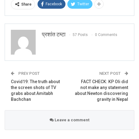
Facebook
Twitter
Share
#ShameOnAajTak
pic.twitter.com/68aeAMWTDZ
— Ashupriya
(@Ashupriya17)
July 14,
प्रशांत टम्टा
2020
57 Posts
0 Comments
PREV POST
NEXT POST
Covid19: The truth about
FACT CHECK: KP Oli did
the screen shots of TV
not make any statement
World’s best Godi Media ‘Sutra’ reporting
grabs about Amitabh
about Newton discovering
directly from COVID19 patients toilet.
Bachchan
gravity in Nepal
pic.twitter.com/I06QCSm7sr
— Baba MaChuvera (आत्मनिर्भर वाले)
Leave a comment
(@indian_armada)
July 14, 2020