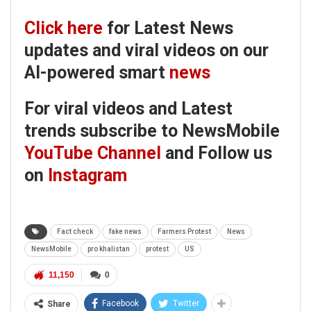
Click here
for Latest News
updates and viral videos on our
AI-powered smart
news
For viral videos and Latest
trends subscribe to NewsMobile
YouTube Channel
and Follow us
on
Instagram
Fact check
fake news
Farmers Protest
News
NewsMobile
pro khalistan
protest
US
11,150
0
Facebook
Twitter
Share