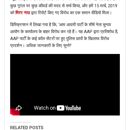
हिंदी
कुछ गूगल पर कुछ कीवर्ड की मदद से सर्च किया, और हमें 15 मार्च, 2019
फैक्ट चेक: नहीं, AAP नेता इस वायरल वीडियो में कृषि कानूनों के खिलाफ विरोध
को
मिरर नाउ
द्वारा रिपोर्ट किए गए विरोध का एक समान वीडियो मिला।
नहीं कर रहे हैं; जानें सच
Dec 17, 2020
डिस्क्रिप्शन में लिखा गया है कि, ‘आम आदमी पार्टी के शीर्ष नेता चुनाव
आयोग के कार्यालय के बाहर विरोध कर रहे हैं। यह AAP द्वारा प्रतिशोध है,
हिंदी
AAP पार्टी के कई कॉल सेंटरों पर हुए पुलिस छापों के खिलाफ विरोध
फैक्ट चेक: क्या हाल ही में मुकेश अंबानी ने पंजाब के सीएम कैप्टन अमरिंदर सिंह से
प्रदर्शन। अधिक जानकारी के लिए सुनो!’
की मुलाकात? यहाँ जानें सच
Dec 15, 2020
हिंदी
फैक्ट चेक: ट्रैफिक जाम की यह तस्वीर चल रहे किसानों के विरोध प्रदर्शन की नहीं
है; जानें सच
Dec 11, 2020
न्यूज मोबाइल ने उक्त पोस्ट की जांच की और पाया कि यह फर्जी है। पहला
संदेह हमे ये हुआ कि परिचालित हिस्से में इस्तेमाल किया गया फ़ॉन्ट वीडियो के
RELATED POSTS
अन्य सभी फोंट से अलग है।