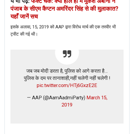
ये भी पढ़े:
फैक्ट चेक: क्या हाल ही में मुकेश अंबानी ने
बारे में रिपोर्ट दिखाई दे रही है। रिपोर्ट में अमिताभ बच्चन और अभिषेक
पंजाब के सीएम कैप्टन अमरिंदर सिंह से की मुलाकात?
बच्चन के वीडियो को भी दिखाया गया है जैसा कि वायरल स्क्रीनशॉट में
देखा गया है।
यहाँ जानें सच
इसके अलावा, 15, 2019 को AAP द्वारा विरोध मार्च की एक तस्वीर भी
ट्वीट की गई थी।
जब जब मोदी डरता है, पुलिस को आगे करता है…
पुलिस के दम पर तानाशाही,नहीं चलेगी नहीं चलेगी !
pic.twitter.com/HTj6GxzE2E
— AAP (@AamAadmiParty)
March 15,
2019
हालाँकि बिग बी के पेशाब की समस्या या इसी से सम्बंधित खबर कहीं भी
उल्लिखित नहीं है। इसीलिए उपरोक्त जानकारी के आधार पर हम यह
निष्कर्ष निकाल सकते हैं कि संचलन में पोस्ट को हेरफेर किया गया है और ये
FAKE है।