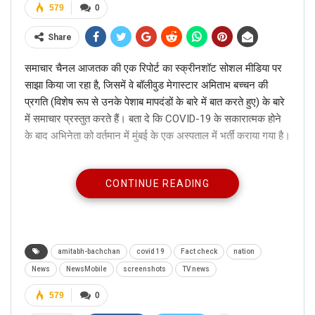
579
0
Share
समाचार चैनल आजतक की एक रिपोर्ट का स्क्रीनशॉट सोशल मीडिया पर
साझा किया जा रहा है, जिसमें वे बॉलीवुड मेगास्टार अमिताभ बच्चन की
प्रगति (विशेष रूप से उनके पेशाब मापदंडों के बारे में बात करते हुए) के बारे
में समाचार प्रस्तुत करते हैं। बता दे कि COVID-19 के सकारात्मक होने
के बाद अभिनेता को वर्तमान में मुंबई के एक अस्पताल में भर्ती कराया गया है।
CONTINUE READING
Its been
#1MonthOfInjusticeToSSR
Nd our media is bsy in buttering Bollywood.
amitabh-bachchan
covid 19
Fact check
nation
Means you don’t have time to cover
News
NewsMobile
screenshots
TV news
Sushant case.
579
0
Just see what breaking news is on
@aajtak