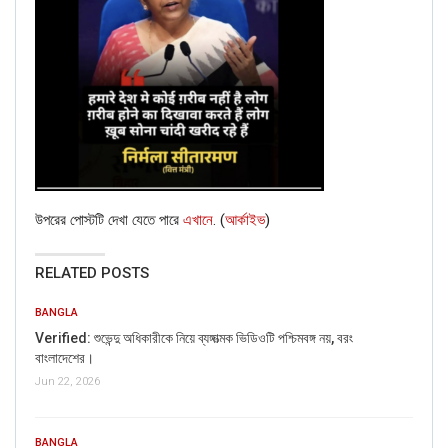
উপরের পোস্টটি দেখা যেতে পারে
এখানে
. (
আর্কাইভ
)
RELATED POSTS
BANGLA
Verified: শুভেন্দু অধিকারীকে নিয়ে ব্যঙ্গাত্মক ভিডিওটি পশ্চিমবঙ্গ নয়, বরং
বাংলাদেশের।
Jun 22, 2026
BANGLA