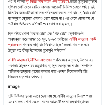
এরপর আমরা
দ্য হিন্দুর অফিসিয়াল এক্স হ্যান্ডেলে
.
মমতা বন্দ্যোপাধ্যায়ের
সুপ্রিম কোর্ট থেকে বেরিয়ে যাওয়ার আরেকটি ভিডিও দেখতে পাই। দুই
মিনিটের ভিডিওটি ভালো করে পর্যালোচনা করলে দেখা যায় যে, ‘চোর চোর’
বা অনুরূপ স্লোগান কোথাও শোনা যাচ্ছে না। এর থেকে বোঝা যায় যে
ভাইরাল ভিডিওতে অডিওটি পরে যোগ করা হয়েছে।
ক্লিপটিতে শোনা “কয়লা চোর” এবং “গরু চোর” স্লোগানগুলি
অনুসন্ধান করে আমরা ১১ জুন, ২০২৩ তারিখের
এবিপি আনন্দের একটি
প্রতিবেদন
শনাক্ত করি, যার শিরোনাম ছিল “কয়লা চোর, গরু চোর:
ঠাকুরনগরে তীব্র বিক্ষোভের মুখোমুখি অভিষেক”।
এবিপি আনন্দের ইউটিউব চ্যানেলের
প্রতিবেদন অনুসারে, উত্তর ২৪
পরগনার ঠাকুরনগরের মতুয়াগড়ে তৃণমূল কংগ্রেসের সাধারণ সম্পাদক
অভিষেক বন্দ্যোপাধ্যায়ের সফরের সময় একদল বিক্ষোভকারী তাঁর
বিরুদ্ধে স্লোগান তোলেন।
image
দুটি ভিডিওর তুলনা করলে দেখা যায় যে, এবিপি আনন্দের ক্লিপে প্রায়
১৬ সেকেন্ডে শোনা ২০২৩ সালের অডিওটি মমতা বন্দ্যোপাধ্যায়ের