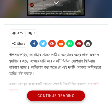
475
0
Share
পশ্চিমবঙ্গে হিন্দুদের বাড়ির সামনে লাঠি ও অন্যান্য অস্ত্র হাতে একদল
মুসলিমের জড়ো হওয়ার দাবি করে একটি ভিডিও সোশ্যাল মিডিয়ায়
ভাইরাল হচ্ছে। অভিযোগ করা হচ্ছে যে এই দলটি এলাকায় অস্থিরতা
তৈরির চেষ্টা করছে।
একজন ফেসবুক ব্যবহারকারী ভাইরাল পোস্টটি নিম্নলিখিত ক্যাপশন সহ
পোস্ট
:
করেছেন
CONTINUE READING
ബംഗാളിൽ വാളും കയ്യിൽ പിടിച്ച് ഹിന്ദുക്കളോട്
വീടിനു പുറത്തിറങ്ങാൻ വെല്ലുവിളിക്കുന്ന മുട്ടയിൽ