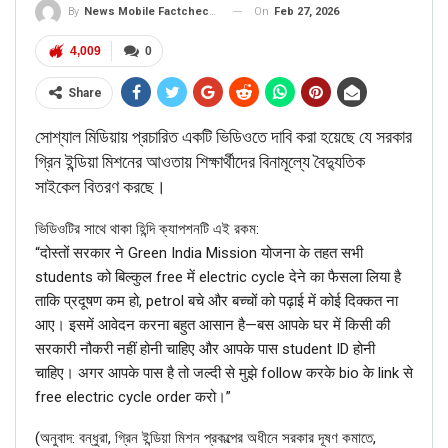
On
Feb 27, 2026
By
News Mobile Factcheck Bureau
4,009
0
Share
সোশ্যাল মিডিয়ায় প্রচারিত একটি ভিডিওতে দাবি করা হয়েছে যে সরকার
গ্রিন ইন্ডিয়া মিশনের আওতায় শিক্ষার্থীদের বিনামূল্যে বৈদ্যুতিক
সাইকেল বিতরণ করছে।
ভিডিওটির সাথে থাকা হিন্দি ক্যাপশনটি এই রকম:
“दोस्तों सरकार ने Green India Mission योजना के तहत सभी
students को बिल्कुल free में electric cycle देने का फैसला लिया है
ताकि प्रदूषण कम हो, petrol बचे और बच्चों को पढ़ाई में कोई दिक्कत ना
आए। इसमें आवेदन करना बहुत आसान है—बस आपके घर में किसी की
सरकारी नौकरी नहीं होनी चाहिए और आपके पास student ID होनी
चाहिए। अगर आपके पास है तो जल्दी से मुझे follow करके bio के link से
free electric cycle order करो।”
(‌অনুবাদ: বন্ধুরা, গ্রিন ইন্ডিয়া মিশন প্রকল্পের অধীনে সরকার দূষণ কমাতে,