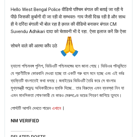
Hello West Bengal Police वीडियो पश्चिम बंगाल की बताई जा रही ये
কোনও নির্ভরযোগ্য সূত্র এই ঘটনাকে সাম্প্রদায়িক বলে বর্ণনা করেনি। উভয়
पीछे जिसकी कुर्बानी दी जा रही वो सम्भवतः गाय जैसी दिख रही है और साथ
দলের নেতারাই মুসলিম সম্প্রদায়ের, এবং বিএনপির দুটি অংশের অভ্যন্তরীণ
ही ये दरिंदा बंगाली भी बोल रहा है क़त्ल की वीडियो बनाकर बंगाल CM
রাজনৈতিক প্রতিদ্বন্দ্বিতা থেকেই এই সংঘর্ষের সূত্রপাত। ৩০ জুন চট্টগ্রাম সহ
Suvendu Adhikari दादा को चेतावनी भी दे रहा.. ऐसा इलाज करें कि ऐसा
বাংলাদেশের অন্যান্য স্থানেও বিএনপি সমর্থকদের একই রকম আন্তঃদলীয়
সংঘর্ষের খবর পাওয়া গেছে।
सोचने वाले की आत्मा काँप उठे
অতএব, আমরা নিশ্চিতভাবে বলতে পারি যে, পশ্চিমবঙ্গের হিন্দুদের বাড়ির সামনে লাঠি
ও অন্যান্য অস্ত্র হাতে একদল মুসলিমের জড়ো হওয়ার দাবি করা ভাইরাল পোস্টটি,
হ্যালো পশ্চিমবঙ্গ পুলিশ, ভিডিওটি পশ্চিমবঙ্গের বলে জানা গেছে। ভিডিওর পটভূমিতে
যেখানে মিথ্যা সাম্প্রদায়িক দাবি করা হয়েছে, সেটি বাংলাদেশের।
যে প্রাণীটিকে কোরবানি দেওয়া হচ্ছে তা একটি গরু বলে মনে হচ্ছে এবং এই বর্বর
ব্যক্তিটি বাংলাতেই কথা বলছে। জবাইয়ের ভিডিওটি তৈরি করে সে বাংলার
মুখ্যমন্ত্রী শুভেন্দু অধিকারীকেও হুমকি দিচ্ছে… তার বিরুদ্ধে এমন ব্যবস্থা নিন যা
এমন মানসিকতা পোষণকারী যে কারও মেরুদণ্ডে ভয়ের শিহরণ জাগিয়ে তুলবে।
If you want to fact-check any story,
।
পোস্টটি আপনি দেখতে পারেন
এখানে
WhatsApp it now on +91 11 7127 9799
NM VERIFIED