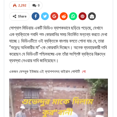
BANGLA
2,292
0
Verified: গ্রিন ইন্ডিয়া মিশনের অধীনে শিক্ষার্থীদের জন্য বিনামূল্যে বৈদ্যুতিক সাইকেল
প্রকল্প নেই
Share
Feb 27, 2026
সোশ্যাল মিডিয়ায় একটি ভিডিও ব্যাপকভাবে ছড়িয়ে পড়েছে, যেখানে
এক ব্যক্তিকে গবাদি পশু কোরবানির সময় বিতর্কিত মন্তব্য করতে দেখা
যাচ্ছে। ভিডিওটিতে ওই ব্যক্তিকে বাংলায় বলতে শোনা যায় যে, তারা
“শুভেন্দু অধিকারীর মা”-কে কোরবানি দিচ্ছেন। অনেক ব্যবহারকারী দাবি
করেছেন যে ভিডিওটি পশ্চিমবঙ্গের এবং তাঁরা সংশ্লিষ্ট ব্যক্তির বিরুদ্ধে
ব্যবস্থা নেওয়ার দাবি জানিয়েছেন।
একজন ফেসবুক ইউজার এই ক্যাপশনসহ ভাইরাল পোস্টটি
পো
ফুটেজটি প্রচার করেছে, এবং
অন্যান্য
বাংলাদেশি প্ল্যাটফর্মগুলিও
ধারাবাহিকভাবে এটিকে স্থানীয় ঘাঁটির হিংসার সাথে যুক্ত করেছে,
সাম্প্রদায়িক অস্থিরতার সাথে নয়।