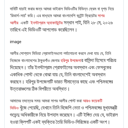
দাবিটি যাচাই করার জন্য আমরা ভাইরাল ভিডিওটির বিভিন্ন ফ্রেম বা দৃশ্য নিয়ে
‘রিভার্স-সার্চ’ করি। এর মাধ্যমে আমরা বাংলাদেশি কন্টেন্ট ক্রিয়েটর
সাগর
সন্ধান পাই, যিনি ২৮ মে, ২০২৬
আলীর
একটি
ইনস্টাগ্রাম অ্যাকাউন্টের
তারিখে এই ভিডিওটি আপলোড করেছিলেন।
image
আলীর সোশ্যাল মিডিয়া প্রোফাইলগুলো পর্যালোচনা করলে দেখা যায় যে, তিনি
র বাসিন্দা হিসেবে পরিচয়
নিজেকে বাংলাদেশের ঠাকুরগাঁও জেলার
হরিপুর উপজেলা
দিয়েছেন। তাঁর ইনস্টাগ্রাম প্রোফাইলের অবস্থান এবং ফেসবুকের
একাধিক পোস্ট থেকে বোঝা যায় যে, তিনি বাংলাদেশেই অবস্থান
করছেন। হরিপুর উপজেলাটি ভারত সীমান্তের কাছে এবং পশ্চিমবঙ্গের
উত্তরাঞ্চলের ঠিক বিপরীতে অবস্থিত।
আমাদের তদন্তের সময় আমরা সাগর আলীর পোস্ট করা
আরও কয়েকটি
খুঁজে পেয়েছি, যেখানে তিনি বিজেপি নেতা ও পশ্চিমবঙ্গের মুখ্যমন্ত্রী
ভিডিও
শুভেন্দু অধিকারীকে নিয়ে উপহাস করেছেন। এটি ইঙ্গিত দেয় যে, ভাইরাল
হওয়া ক্লিপটি একই ব্যক্তির তৈরি ভিডিও-সিরিজের একটি অংশ।