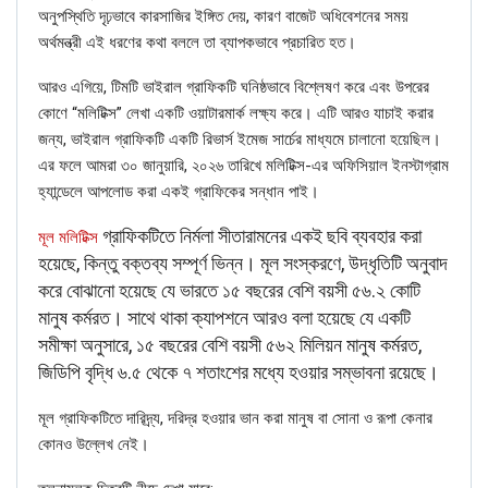
অনুপস্থিতি দৃঢ়ভাবে কারসাজির ইঙ্গিত দেয়, কারণ বাজেট অধিবেশনের সময়
অর্থমন্ত্রী এই ধরণের কথা বললে তা ব্যাপকভাবে প্রচারিত হত।
আরও এগিয়ে, টিমটি ভাইরাল গ্রাফিকটি ঘনিষ্ঠভাবে বিশ্লেষণ করে এবং উপরের
কোণে “মলিটিক্স” লেখা একটি ওয়াটারমার্ক লক্ষ্য করে। এটি আরও যাচাই করার
জন্য, ভাইরাল গ্রাফিকটি একটি রিভার্স ইমেজ সার্চের মাধ্যমে চালানো হয়েছিল।
এর ফলে আমরা ৩০ জানুয়ারি, ২০২৬ তারিখে মলিটিক্স-এর অফিসিয়াল ইনস্টাগ্রাম
হ্যান্ডেলে আপলোড করা একই গ্রাফিকের সন্ধান পাই।
গ্রাফিকটিতে নির্মলা সীতারামনের একই ছবি ব্যবহার করা
মূল মলিটিক্স
হয়েছে, কিন্তু বক্তব্য সম্পূর্ণ ভিন্ন। মূল সংস্করণে, উদ্ধৃতিটি অনুবাদ
করে বোঝানো হয়েছে যে ভারতে ১৫ বছরের বেশি বয়সী ৫৬.২ কোটি
মানুষ কর্মরত। সাথে থাকা ক্যাপশনে আরও বলা হয়েছে যে একটি
সমীক্ষা অনুসারে, ১৫ বছরের বেশি বয়সী ৫৬২ মিলিয়ন মানুষ কর্মরত,
জিডিপি বৃদ্ধি ৬.৫ থেকে ৭ শতাংশের মধ্যে হওয়ার সম্ভাবনা রয়েছে।
মূল গ্রাফিকটিতে দারিদ্র্য, দরিদ্র হওয়ার ভান করা মানুষ বা সোনা ও রূপা কেনার
কোনও উল্লেখ নেই।