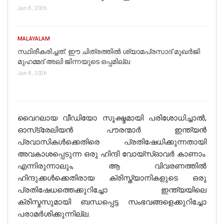
Jan 8, 2026
If you want to fact-check any story,
MALAYALAM
WhatsApp it now on +91 11 7127 9799
സ്ഥിരീകരിച്ചത്: ഈ ചിത്രത്തില്‍ ശ്യാമപ്രസാദ് മുഖര്‍ജി
മുഹമ്മദ് അലി ജിന്നയുടെ ഒപ്പമില്ല
Error:
Contact form not found.
Jan 8, 2026
Click here
for Latest Fact
Checked News On
NewsMobile
വൈറലായ വീഡിയോ സൂക്ഷ്മമായി പരിശോധിച്ചാൽ,
WhatsApp Channel
ഓസ്‌ട്രേലിയൻ പൗരന്മാർ ഇന്ത്യൻ
പ്രവാസികൾക്കെതിരെ പ്രതിഷേധിക്കുന്നതായി
അവകാശപ്പെടുന്ന ഒരു ഹിന്ദി വോയ്‌സ്‌ഓവർ കാണാം.
എന്നിരുന്നാലും, ആ വിവരണത്തിൽ
ഹിന്ദുക്കൾക്കെതിരായ ക്രിസ്ത്യാനികളുടെ ഒരു
പ്രതിഷേധത്തെക്കുറിച്ചോ ഇന്ത്യയിലെ
ക്രിസ്മസുമായി ബന്ധപ്പെട്ട സംഭവങ്ങളെക്കുറിച്ചോ
പരാമർശിക്കുന്നില്ല.