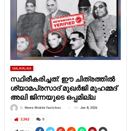
MALAYALAM
സ്ഥിരീകരിച്ചത്: ഈ ചിത്രത്തില്‍
ശ്യാമപ്രസാദ് മുഖര്‍ജി മുഹമ്മദ്
അലി ജിന്നയുടെ ഒപ്പമില്ല
On
Jan 8, 2026
By
News Mobile Factcheck Bureau
3,562
0