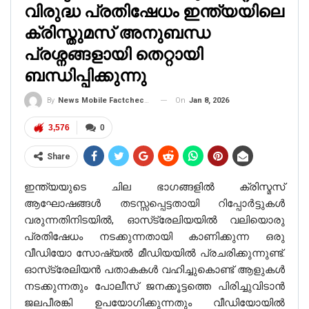
MALAYALAM
വിരുദ്ധ പ്രതിഷേധം ഇന്ത്യയിലെ
സ്ഥിരീകരിച്ചത്: കോഹ്‌ലിയും രോഹിത്തും അനുഗ്രഹം
ക്രിസ്തുമസ് അനുബന്ധ
തേടി കേദാര്‍നാഥിലെ ക്യൂവില്‍! ഇതാണ് സത്യം
പ്രശ്നങ്ങളായി തെറ്റായി
Jan 8, 2026
ബന്ധിപ്പിക്കുന്നു
On
Jan 8, 2026
By
News Mobile Factcheck Bureau
3,576
0
Share
ഇന്ത്യയുടെ ചില ഭാഗങ്ങളിൽ ക്രിസ്മസ്
ആഘോഷങ്ങൾ തടസ്സപ്പെട്ടതായി റിപ്പോർട്ടുകൾ
വരുന്നതിനിടയിൽ, ഓസ്‌ട്രേലിയയിൽ വലിയൊരു
പ്രതിഷേധം നടക്കുന്നതായി കാണിക്കുന്ന ഒരു
വീഡിയോ സോഷ്യൽ മീഡിയയിൽ പ്രചരിക്കുന്നുണ്ട്.
ഓസ്‌ട്രേലിയൻ പതാകകൾ വഹിച്ചുകൊണ്ട് ആളുകൾ
നടക്കുന്നതും പോലീസ് ജനക്കൂട്ടത്തെ പിരിച്ചുവിടാൻ
ജലപീരങ്കി ഉപയോഗിക്കുന്നതും വീഡിയോയിൽ