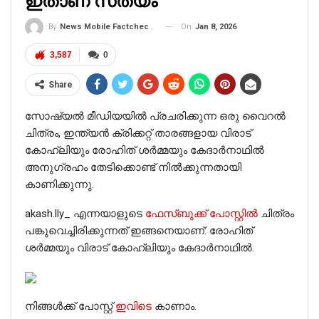
ഇതാണ് സത്യം
On
Jan 8, 2026
By
News Mobile Factcheck Bureau
3,587
0
Share
സോഷ്യൽ മീഡിയയിൽ പ്രചരിക്കുന്ന ഒരു വൈറൽ
ചിത്രം, ഇന്ത്യൻ ക്രിക്കറ്റ് താരങ്ങളായ വിരാട്
കോഹ്‌ലിയും രോഹിത് ശർമ്മയും കേദാർനാഥിൽ
അനുഗ്രഹം തേടിക്കൊണ്ട് നിൽക്കുന്നതായി
കാണിക്കുന്നു.
akash.lly_ എന്നയാളുടെ
ഫേസ്ബുക്ക് പോസ്റ്റിൽ
ചിത്രം
പങ്കുവെച്ചിരിക്കുന്നത് ഇങ്ങനെയാണ്: രോഹിത്
ശർമ്മയും വിരാട് കോഹ്‌ലിയും കേദാർനാഥിൽ.
നിങ്ങൾക്ക് പോസ്റ്റ്
ഇവിടെ
കാണാം.