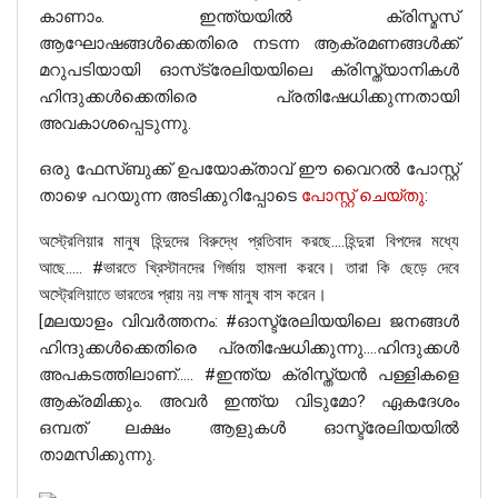
കാണാം. ഇന്ത്യയിൽ ക്രിസ്മസ്
ആഘോഷങ്ങൾക്കെതിരെ നടന്ന ആക്രമണങ്ങൾക്ക്
മറുപടിയായി ഓസ്‌ട്രേലിയയിലെ ക്രിസ്ത്യാനികൾ
ഹിന്ദുക്കൾക്കെതിരെ പ്രതിഷേധിക്കുന്നതായി
അവകാശപ്പെടുന്നു.
ഒരു ഫേസ്ബുക്ക് ഉപയോക്താവ് ഈ വൈറൽ പോസ്റ്റ്
താഴെ പറയുന്ന അടിക്കുറിപ്പോടെ
പോസ്റ്റ് ചെയ്തു
:
অস্ট্রেলিয়ার
মানুষ
হিন্দুদের
বিরুদ্ধে
প্রতিবাদ
করছে
….
হিন্দুরা
বিপদের
মধ্যে
കൂടുതൽ സ്ക്രിപ്റ്റ് ചെയ്ത വീഡിയോകൾ സഞ്ജന
আছে
….. #
ভারতে
খ্রিস্টানদের
গির্জায়
হামলা
করবে।
তারা
কি
ছেড়ে
দেবে
ഗൽറാണിയുടെ
ഫേസ്ബുക്ക്
പേജിൽ കാണാം. കുറച്ച്
অস্ট্রেলিয়াতে
ভারতের
প্রায়
নয়
লক্ষ
মানুষ
বাস
করেন।
ദിവസങ്ങൾക്ക് മുമ്പ്, വീഡിയോയുടെ ഒരു ഭാഗം ഒരു
[മലയാളം വിവര്‍ത്തനം: #ഓസ്ട്രേലിയയിലെ ജനങ്ങൾ
ഫേസ്ബുക്ക് പേജ് പങ്കിട്ടിരുന്നു –
IdeasFactory
, അത്
ഹിന്ദുക്കൾക്കെതിരെ പ്രതിഷേധിക്കുന്നു….ഹിന്ദുക്കൾ
വൈറലായതിന് സമാനമായ സ്ക്രിപ്റ്റഡ്
അപകടത്തിലാണ്….. #ഇന്ത്യ ക്രിസ്ത്യൻ പള്ളികളെ
വീഡിയോകളും അപ്‌ലോഡ് ചെയ്യുന്നു.
ആക്രമിക്കും. അവർ ഇന്ത്യ വിടുമോ? ഏകദേശം
ഒമ്പത് ലക്ഷം ആളുകൾ ഓസ്ട്രേലിയയിൽ
അതിനാൽ, പാനി പൂരി വിളമ്പുന്ന ഒരാളുടെ
താമസിക്കുന്നു.
തിരക്കഥാകൃത്തായ വീഡിയോ തെറ്റായ വർഗീയ
കോണിൽ ഷെയർ ചെയ്യപ്പെട്ടുവെന്ന് നമുക്ക്