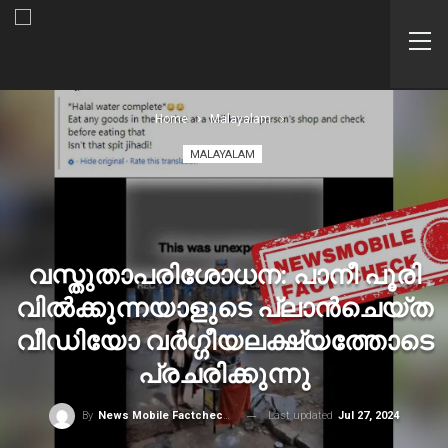
Home
Malayalam
MALAYALAM
വസ്തുതാപരിശോധന: പാനീ പൂരി
വില്‍ക്കുന്നയാളുടെ പ്ലാന്‍ചെയ്ത
വീഡിയോ വര്‍ഗ്ഗീയലക്ഷ്യത്തോടെ
പ്രചരിക്കുന്നു
Last updated
Jul 27, 2024
By
News Mobile Factcheck Bureau