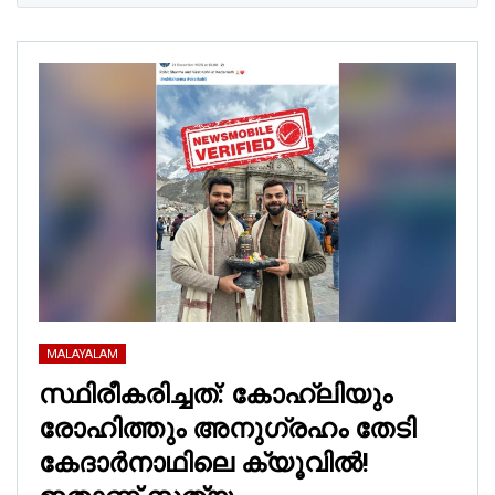
MALAYALAM
സ്ഥിരീകരിച്ചത്: കോഹ്‌ലിയും
രോഹിത്തും അനുഗ്രഹം തേടി
കേദാര്‍നാഥിലെ ക്യൂവില്‍!