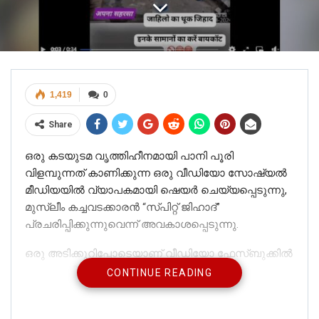
1,419
0
Share
ഒരു കടയുടമ വൃത്തിഹീനമായി പാനി പൂരി
വിളമ്പുന്നത് കാണിക്കുന്ന ഒരു വീഡിയോ സോഷ്യൽ
മീഡിയയിൽ വ്യാപകമായി ഷെയർ ചെയ്യപ്പെടുന്നു,
മുസ്ലീം കച്ചവടക്കാരൻ “സ്പിറ്റ് ജിഹാദ്”
പ്രചരിപ്പിക്കുന്നുവെന്ന് അവകാശപ്പെടുന്നു.
ഒരു അടിക്കുറിപ്പോടെയാണ് വീഡിയോ ഫേസ്ബുക്കിൽ
പങ്കുവെച്ചിരിക്കുന്നത്: “*ഹലാൽ പാനി പൂരി ഖാഏം
CONTINUE READING
കൂടാതെ ഖാനേ സേ പഹലേ അവസര ജാഞ്ചെം കി
വോ തൂക് ജിഹാദി നിനക്കില്ല!” (ഇംഗ്ലീഷ് പതിപ്പ്: