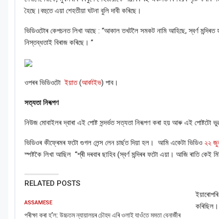
হৈছে।বহুতে এয়া শেহতীয়া ঘটনা বুলি দাবী কৰিছে।
ভিডিওটোৰ কেপচনত লিখা আছে
: “
আকাল তখটলৈ সমকট নামি আহিছে, স্বৰ্ণ মন্দিৰত হাহ
নিস্তব্ধতাই বিৰাজ কৰিছে।
”
ওপৰৰ ভিডিওটো
ইয়াত
(
আৰ্কাইভ
)
পাব।
সত্যতা নিৰূপণ
নিউজ মোবাইলৰ দ্বাৰা এই পোষ্ট সন্দৰ্ভত সত্যতা নিৰূপণ কৰা হয় আৰু এই পোষ্টটো ভুৱ
ভিডিওৰ কীফ্ৰেমৰ ফটো গুগল লেন্স লেন চাৰ্ছত দিয়া হল। আমি একেটা ভিডিও
২২ জু
স্পষ্টকৈ লিখা আছিল
“
শ্ৰী দৰবাৰ ছাহিব (স্বৰ্ণ মন্দিৰৰ ফটো এয়া। আজি ৰাতি কেই 
RELATED POSTS
ইয়াৰোপৰি
ASSAMESE
কৰিছিল।
পৰীক্ষা কৰা হ’ল: উচ্চতম ন্যায়ালয়ৰ চৌহদ এৰি ওলাই যাওঁতে মমতা বেনাৰ্জীৰ