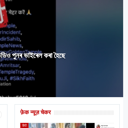
 ভিডিও পুনৰ ভাইৰেল কৰা হৈছে
फ़ेक न्यूज़ चेकर
हिंदी