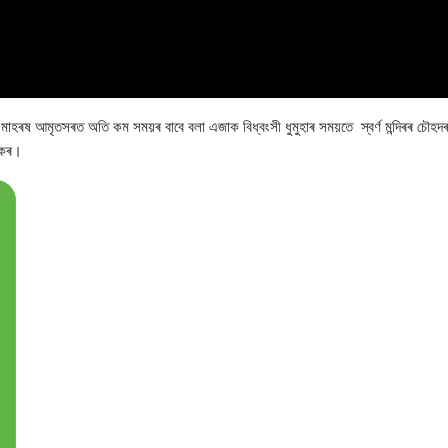
হৰষ আমৃতসৰত অতি কম সময়ৰ বাবে বলা এজাক বিধ্বংসী ধুমুহাৰ সময়তে স্বৰ্ণ মন্দিৰৰ চৌহদ
তিকৰ।