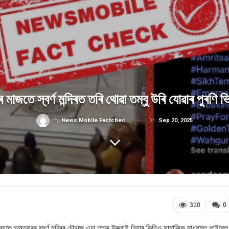
নৰ মাজতে স্বৰ্ণ মন্দিৰত তৰি থোৱা তম্বু উৰি যোৱাৰ পুৰণি
On
Sep 20, 2025
By
News Mobile Factcheck Bureau
310
0
ৰ সময়তে অমৃতসৰৰ স্বৰ্ণ মন্দিৰৰ চৌহদৰ এচা তম্ৱু উৰুৱাই নিয়াৰ ভিডিও সামাজিক মাধ্যমত ভাইৰেল