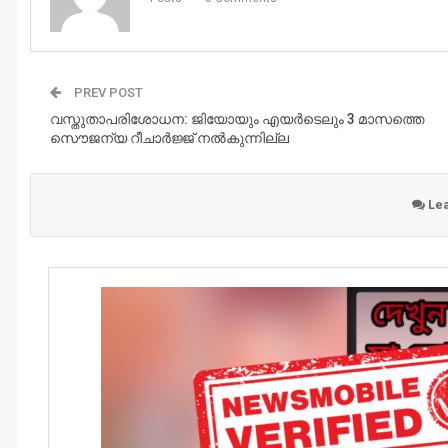
PREV POST
വസ്തുതാപരിശോധന: ജിയോയും എയര്‍ടെലും 3 മാസത്തെ
സൌജന്യ റീചാര്‍ജ്ജ് നല്‍കുന്നില്ല
Lea