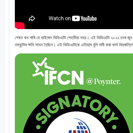
শেষত কব পাৰি যে ভাইৰেল ভিডিওটো শেহতীয়া নহয়। এই ভিডিওটো ২০২২ চনৰ জুন মা
তম্বুটোৰ ক্ষতি সাধন হৈছিল। এই ভিডিওটোকে এতিয়াৰ বুলি দাবী কৰা কাৰ্য বিভ্ৰান্