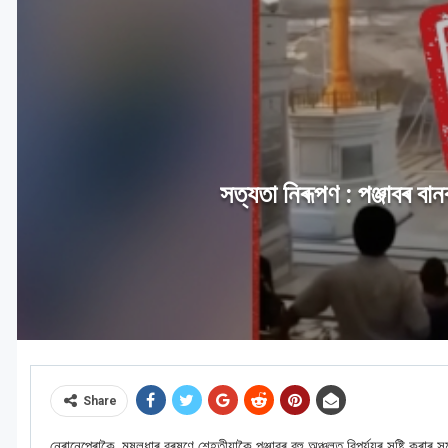
সত্যতা নিৰূপণ : পঞ্জাবৰ বা
Share
নেৰানেপেৰাকৈ, মুষলধাৰ বৰষুণে শেহতীয়াকৈ পঞ্জাবৰ বহু অঞ্চলত বিপৰ্যয়ৰ সৃষ্টি কৰা