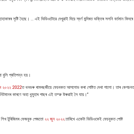
াকাৰৰ সৃষ্টি হৈছে। … এই ভিডিওটোৱে দেখুৱাই দিয়ে স্বৰ্ণ মন্দিৰত ভক্তিৰ সলনি বৰ্তমান কিদৰে
া বুলি প্ৰতিপন্ন হয়।
ন ২০২২
2022
ত ধনগুৰু ৰামদছজীয়ে ফেচবকত আপলোড কৰা পোষ্টত দেখা পালো। তাৰ কেপচন
মিনিটমানৰ কাৰণে অহা ধুমুহাৰ পাছৰ এই তম্ৱু উৰুৱাই লৈ যায়।
”
 শিখ টুৰিজিমৰ ফেজবুক পেজতো
২২ জুন ২০২২
.
তাৰিখে একেটা ভিডিওকেই ফেচবুকত পোষ্ট