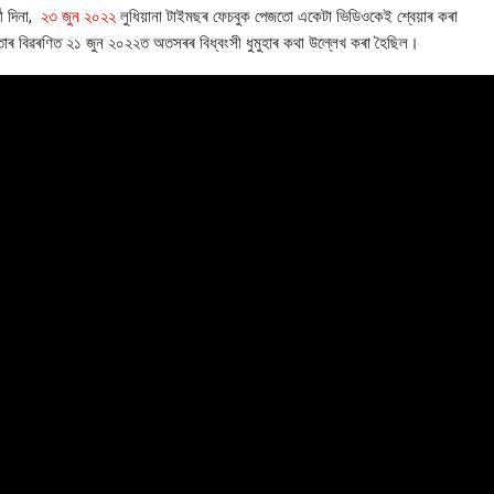
ী দিনা,
২৩ জুন ২০২২
লুধিয়ানা টাইমছৰ ফেচবুক পেজতো একেটা ভিডিওকেই শ্বেয়াৰ কৰা
াৰ বিৱৰণিত ২১ জুন ২০২২ত অতসৰৰ বিধ্বংসী ধুমুহাৰ কথা উল্লেখ কৰা হৈছিল।