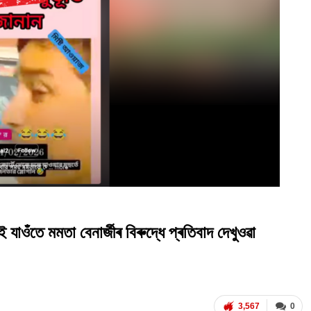
যাওঁতে মমতা বেনাৰ্জীৰ বিৰুদ্ধে প্ৰতিবাদ দেখুওৱা
3,567
0