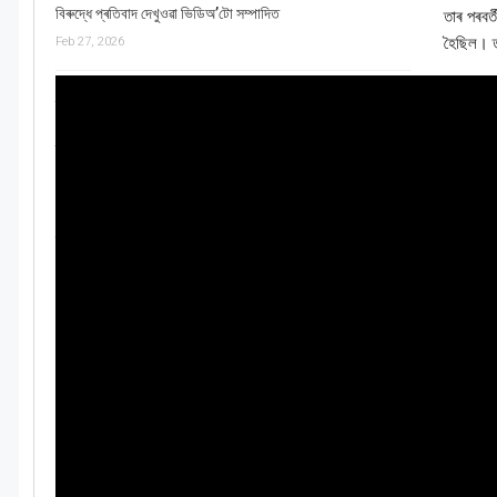
বিৰুদ্ধে প্ৰতিবাদ দেখুওৱা ভিডিঅ’টো সম্পাদিত
তাৰ পৰবৰ্ত
হৈছিল। ত
Feb 27, 2026
ASSAMESE
পৰীক্ষা কৰা হ’ল: তুষাৰে আবৃত পৰ্বতমালাত ভগৱান হনুমান দেখা পোৱা বুলি
দাবী কৰা ভিডিওটো ডিজিটেলভাৱে সম্পাদিত
Feb 27, 2026
ASSAMESE
পৰীক্ষা কৰা হ’ল: বিশ্ববিদ্যালয় অনুদান আয়োগ বা UGC নিয়মাৱলী সন্দৰ্ভত
প্ৰধানমন্ত্ৰী মোডীৰ মন্তব্য বুলি দাবী কৰা গ্ৰাফিকটো…
Feb 20, 2026