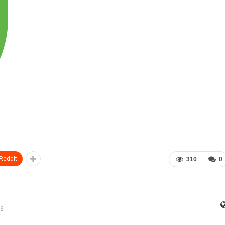
ReddIt
310
0
6