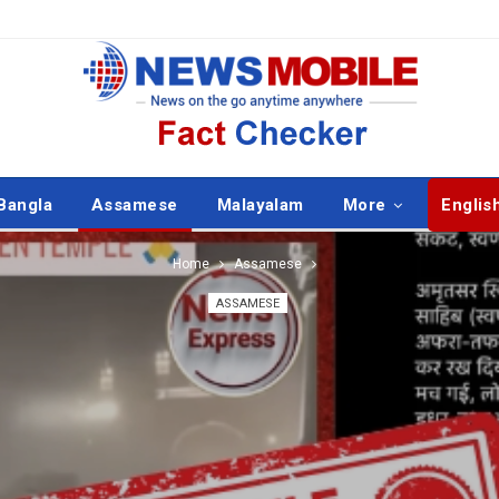
Bangla
Assamese
Malayalam
More
Englis
Home
Assamese
ASSAMESE