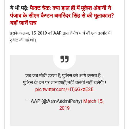
ये भी पढ़े:
फैक्ट चेक: क्या हाल ही में मुकेश अंबानी ने
पंजाब के सीएम कैप्टन अमरिंदर सिंह से की मुलाकात?
ABP की एक रिपोर्ट से भी ये दावा होता है की सड़क बिहार की है
यहाँ जानें सच
और उसका मरम्मत हो चूका है।
इसके अलावा, 15, 2019 को AAP द्वारा विरोध मार्च की एक तस्वीर भी
इसीलिए हम ये दावा कर सकते है की सोशल मीडिया पर वायनाड के नाम पर
ट्वीट की गई थी।
साझा की जा रही तस्वीर फेक है।
यदि आप किसी भी स्टोरी को फैक्ट चेक करना चाहते हैं, तो इसे
+91 88268 00707 पर व्हाट्सएप करें।
जब जब मोदी डरता है, पुलिस को आगे करता है…
पुलिस के दम पर तानाशाही,नहीं चलेगी नहीं चलेगी !
pic.twitter.com/HTj6GxzE2E
— AAP (@AamAadmiParty)
March 15,
2019