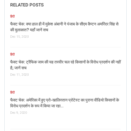
RELATED POSTS
ये भी पढ़े : यूपी सीएम योगी आदित्यनाथ के सामने सर
झुकाता आदमी नहीं है गैंगस्टर विकास दुबे – जानें सच
हिंदी
जिसके बाद तेजस्वी यादव ने ट्वीट में मरम्मत के बाद की सड़क और मरम्मत
फैक्ट चेक: क्या हाल ही में मुकेश अंबानी ने पंजाब के सीएम कैप्टन अमरिंदर सिंह से
की मुलाकात? यहाँ जानें सच
के पहले की तस्वीर को साथ में साझा किया था, ताकि दोनों सड़कों में तुलना
Dec 15, 2020
की जा सके।
हिंदी
फैक्ट चेक: ट्रैफिक जाम की यह तस्वीर चल रहे किसानों के विरोध प्रदर्शन की नहीं
है; जानें सच
"Rumours vs Reality"
@ShekharGupta
Ji,
Dec 11, 2020
that's hw Bihar is defamed.Hope u will
acknowledge reality. One shd validate facts
हिंदी
before retweeting
फैक्ट चेक: अमेरिका में हुए प्रो-खालिस्तान प्रोटेस्ट का पुराना वीडियो किसानों के
pic.twitter.com/Hy3iuoG1Jg
विरोध प्रदर्शन के रूप में किया जा रहा…
Dec 9, 2020
— Tejashwi Yadav (@yadavtejashwi)
July 2,
2017