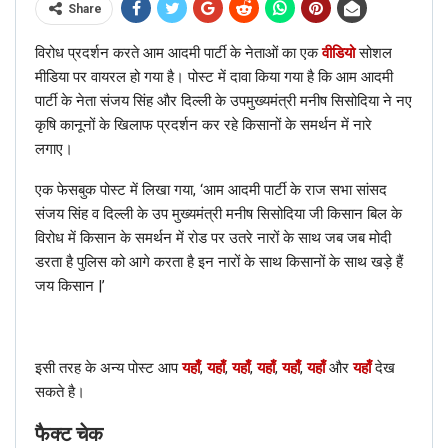
Share
Spot the road contest
@MORTHIndia
विरोध प्रदर्शन करते आम आदमी पार्टी के नेताओं का एक
वीडियो
सोशल
@nitin_gadkari
@rsprasad
मीडिया पर वायरल हो गया है। पोस्ट में दावा किया गया है कि आम आदमी
@ShahnawazBJP
#NH80
Bhagalpur-
पार्टी के नेता संजय सिंह और दिल्ली के उपमुख्यमंत्री मनीष सिसोदिया ने नए
Pirpainti
@PMOIndia
@narendramodi
कृषि कानूनों के खिलाफ प्रदर्शन कर रहे किसानों के समर्थन में नारे
pic.twitter.com/HjpSI1XQlb
लगाए।
— Abhishek Priyadarshi
(@gustakhiya)
एक फेसबुक पोस्ट में लिखा गया, ‘आम आदमी पार्टी के राज सभा सांसद
December 15, 2016
संजय सिंह व दिल्ली के उप मुख्यमंत्री मनीष सिसोदिया जी किसान बिल के
विरोध में किसान के समर्थन में रोड पर उतरे नारों के साथ जब जब मोदी
डरता है पुलिस को आगे करता है इन नारों के साथ किसानों के साथ खड़े हैं
जय किसान |’
RELATED POSTS
हिंदी
इसी तरह के अन्य पोस्ट आप
यहाँ
,
यहाँ
,
यहाँ
,
यहाँ
,
यहाँ
,
यहाँ
और
यहाँ
देख
फैक्ट चेक: नहीं, AAP नेता इस वायरल वीडियो में कृषि कानूनों के खिलाफ विरोध
सकते है।
नहीं कर रहे हैं; जानें सच
फैक्ट चेक
Dec 17, 2020