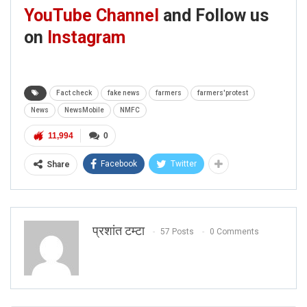
YouTube Channel
and Follow us
on
Instagram
Fact check
fake news
farmers
farmers'protest
News
NewsMobile
NMFC
11,994
0
Facebook
Twitter
Share
प्रशांत टम्टा
57 Posts
0 Comments