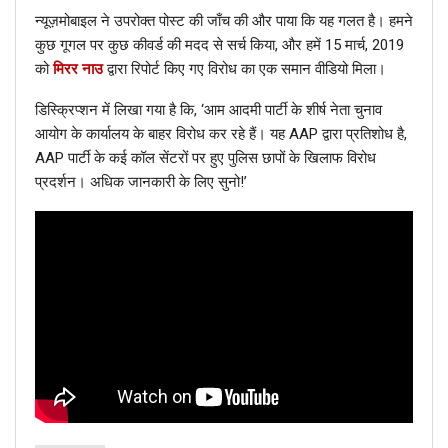
न्यूज़मोबाइल ने उपरोक्त पोस्ट की जाँच की और पाया कि यह गलत है। हमने
हिंदी
कुछ गूगल पर कुछ कीवर्ड की मदद से सर्च किया, और हमें 15 मार्च, 2019
फैक्ट चेक: क्या हाल ही में मुकेश अंबानी ने पंजाब के सीएम कैप्टन अमरिंदर सिंह से
को
मिरर नाउ
द्वारा रिपोर्ट किए गए विरोध का एक समान वीडियो मिला।
की मुलाकात? यहाँ जानें सच
Dec 15, 2020
डिस्क्रिप्शन में लिखा गया है कि, ‘आम आदमी पार्टी के शीर्ष नेता चुनाव
आयोग के कार्यालय के बाहर विरोध कर रहे हैं। यह AAP द्वारा प्रतिशोध है,
हिंदी
AAP पार्टी के कई कॉल सेंटरों पर हुए पुलिस छापों के खिलाफ विरोध
फैक्ट चेक: ट्रैफिक जाम की यह तस्वीर चल रहे किसानों के विरोध प्रदर्शन की नहीं
प्रदर्शन। अधिक जानकारी के लिए सुनो!’
है; जानें सच
Dec 11, 2020
और खोजने पर हमे ‘टाइम्स ऑफ़ इंडिया ‘ की 2017 की एक रिपोर्ट मिली,
जिसमें यही पिक्चर थी और रिपोर्ट में कहा गया था कि यह चित्र बिहार का
था।
इन्ही तस्वीरों को उस वक़्त के बिहार के डिप्टी सीएम तेजस्वी यादव ने भी
ट्वीट किया था, जब एक ट्विटर यूजर ने उन्हें राज्य की सड़कों की दयनीय
स्थिति दिखाने के लिए टैग किया था।