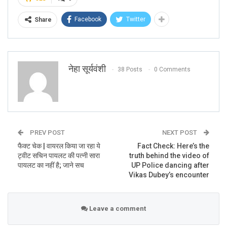
Facebook
Twitter
Share
नेहा सूर्यवंशी
38 Posts
0 Comments
“#राहुल_गांधी का संसदीय क्षेत्र #वायनाड बना देश का पहला #स्मार्ट
सिटी
हर घर के आगे सबका अलग अलग स्विमिंग पूल बनाने वाला पहला शहर
”
PREV POST
NEXT POST
फैक्ट चेक | वायरल किया जा रहा ये
Fact Check: Here’s the
ट्वीट सचिन पायलट की पत्नी सारा
truth behind the video of
पायलट का नहीं है; जाने सच
UP Police dancing after
Vikas Dubey’s encounter
#राहुल_गांधी का संसदीय क्षेत्र #वायनाड बना देश का
पहला #स्मार्ट सिटी
हर घर के आगे सबका अपना
अलग अलग स्विमिंग पूल बनाने वाला पहला शहर
Leave a comment