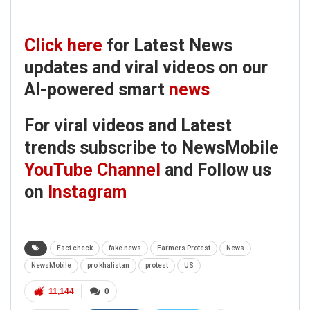
Click here
for Latest News
updates and viral videos on our
AI-powered smart
news
For viral videos and Latest
trends subscribe to NewsMobile
YouTube Channel
and Follow us
on
Instagram
Fact check
fake news
Farmers Protest
News
NewsMobile
pro khalistan
protest
US
11,144
0