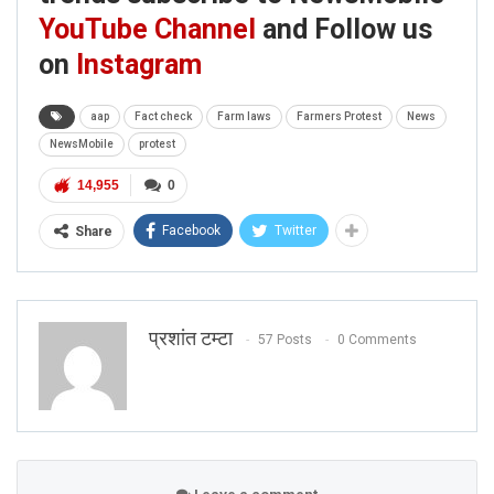
YouTube Channel
and Follow us
For viral videos and Latest
on
Instagram
trends subscribe to NewsMobile
aap
Fact check
Farm laws
Farmers Protest
News
YouTube Channel
and Follow us
NewsMobile
protest
on
Instagram
14,955
0
Facebook
Twitter
Share
प्रशांत टम्टा
57 Posts
0 Comments