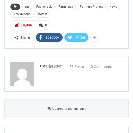
aap
Fact check
Farm laws
Farmers Protest
News
NewsMobile
protest
14,946
0
Facebook
Twitter
Share
प्रशांत टम्टा
57 Posts
0 Comments
Leave a comment