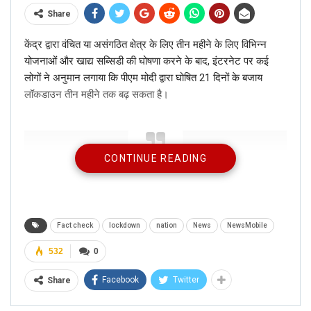
Share
केंद्र द्वारा वंचित या असंगठित क्षेत्र के लिए तीन महीने के लिए विभिन्न
योजनाओं और खाद्य सब्सिडी की घोषणा करने के बाद, इंटरनेट पर कई
लोगों ने अनुमान लगाया कि पीएम मोदी द्वारा घोषित 21 दिनों के बजाय
लॉकडाउन तीन महीने तक बढ़ सकता है।
CONTINUE READING
Sir, it means govt will extend the lockdown
to 3 months. Pls arrange help for
independent working professionals like
Fact check
lockdown
nation
News
NewsMobile
freelancers, part-time workers also, how
they will benefit from financial package.
532
0
These professionals are neither under BPL,
nor under reserved category die hungr
Facebook
Twitter
Share
https://t.co/iZ7ShxuGbr