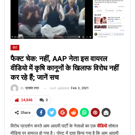
ALSO READ:
फैक्ट चेक: नहीं, सरसों का तेल
‘कोरोना वायरस’ को खत्म नहीं करता, जानें पूरी सच्चाई
हिंदी
फैक्ट चेक: नहीं, AAP नेता इस वायरल
Dear people of India.
वीडियो में कृषि कानूनों के खिलाफ विरोध नहीं
All these measures have been taken for 3
कर रहे हैं; जानें सच
months so keep in mind and use common
sense that the lock down can and will
Last updated
Feb 3, 2021
By
प्रशांत टम्टा
extend to 3 months and beyond 15th April.
14,946
0
— Crimson (@BinaryCrimson)
March 26,
Share
2020
विरोध प्रदर्शन करते आम आदमी पार्टी के नेताओं का एक
वीडियो
सोशल
मीडिया पर वायरल हो गया है। पोस्ट में दावा किया गया है कि आम आदमी