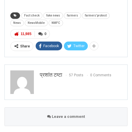
Fact check
fake news
farmers
farmers'protest
News
NewsMobile
NMFC
11,985
0
Facebook
Twitter
Share
प्रशांत टम्टा
57 Posts
0 Comments
Leave a comment