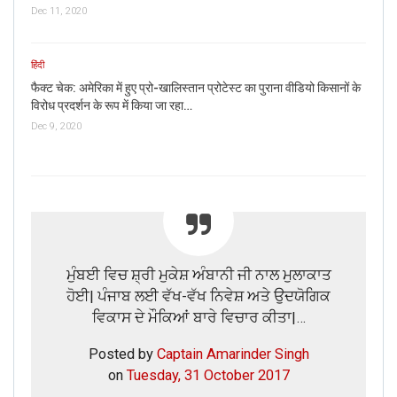
Dec 11, 2020
हिंदी
फैक्ट चेक: अमेरिका में हुए प्रो-खालिस्तान प्रोटेस्ट का पुराना वीडियो किसानों के
विरोध प्रदर्शन के रूप में किया जा रहा…
Dec 9, 2020
ਮੁੰਬਈ ਵਿਚ ਸ਼੍ਰੀ ਮੁਕੇਸ਼ ਅੰਬਾਨੀ ਜੀ ਨਾਲ ਮੁਲਾਕਾਤ
ਹੋਈ| ਪੰਜਾਬ ਲਈ ਵੱਖ-ਵੱਖ ਨਿਵੇਸ਼ ਅਤੇ ਉਦਯੋਗਿਕ
ਵਿਕਾਸ ਦੇ ਮੌਕਿਆਂ ਬਾਰੇ ਵਿਚਾਰ ਕੀਤਾ|…
Posted by
Captain Amarinder Singh
on
Tuesday, 31 October 2017