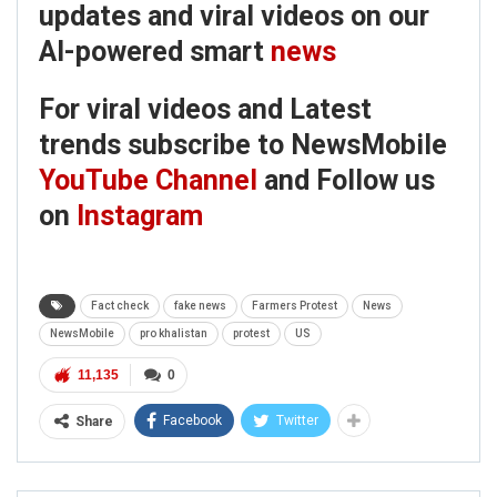
updates and viral videos on our
AI-powered smart
news
For viral videos and Latest
trends subscribe to NewsMobile
YouTube Channel
and Follow us
on
Instagram
Fact check
fake news
Farmers Protest
News
NewsMobile
pro khalistan
protest
US
11,135
0
Facebook
Twitter
Share