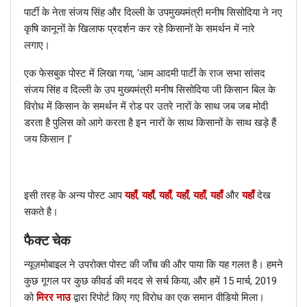
पार्टी के नेता संजय सिंह और दिल्ली के उपमुख्यमंत्री मनीष सिसोदिया ने नए
कृषि कानूनों के खिलाफ प्रदर्शन कर रहे किसानों के समर्थन में नारे
RELATED POSTS
लगाए।
हिंदी
एक फेसबुक पोस्ट में लिखा गया, ‘आम आदमी पार्टी के राज सभा सांसद
फैक्ट चेक: नहीं, AAP नेता इस वायरल वीडियो में कृषि कानूनों के खिलाफ विरोध
संजय सिंह व दिल्ली के उप मुख्यमंत्री मनीष सिसोदिया जी किसान बिल के
नहीं कर रहे हैं; जानें सच
विरोध में किसान के समर्थन में रोड पर उतरे नारों के साथ जब जब मोदी
Dec 17, 2020
डरता है पुलिस को आगे करता है इन नारों के साथ किसानों के साथ खड़े हैं
जय किसान |’
हिंदी
फैक्ट चेक: क्या हाल ही में मुकेश अंबानी ने पंजाब के सीएम कैप्टन अमरिंदर सिंह से
की मुलाकात? यहाँ जानें सच
Dec 15, 2020
इसी तरह के अन्य पोस्ट आप
यहाँ
,
यहाँ
,
यहाँ
,
यहाँ
,
यहाँ
,
यहाँ
और
यहाँ
देख
सकते है।
हिंदी
फैक्ट चेक
फैक्ट चेक: ट्रैफिक जाम की यह तस्वीर चल रहे किसानों के विरोध प्रदर्शन की नहीं
है; जानें सच
न्यूज़मोबाइल ने उपरोक्त पोस्ट की जाँच की और पाया कि यह गलत है। हमने
Dec 11, 2020
कुछ गूगल पर कुछ कीवर्ड की मदद से सर्च किया, और हमें 15 मार्च, 2019
को
मिरर नाउ
द्वारा रिपोर्ट किए गए विरोध का एक समान वीडियो मिला।