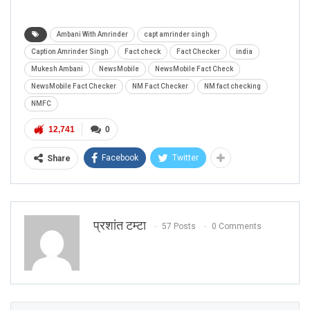
Ambani With Amrinder
capt amrinder singh
Caption Amrinder Singh
Fact check
Fact Checker
india
Mukesh Ambani
NewsMobile
NewsMobile Fact Check
NewsMobile Fact Checker
NM Fact Checker
NM fact checking
NMFC
12,741
0
Facebook
Twitter
Share
प्रशांत टम्टा
57 Posts
0 Comments