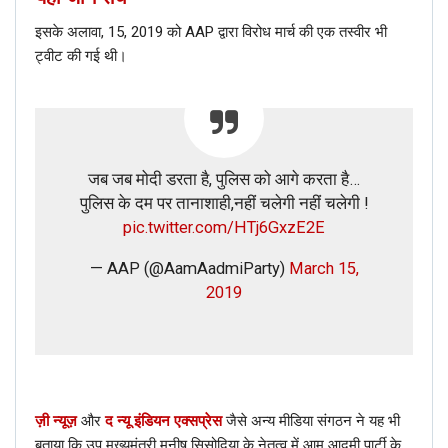
इसके अलावा, 15, 2019 को AAP द्वारा विरोध मार्च की एक तस्वीर भी
ट्वीट की गई थी।
जब जब मोदी डरता है, पुलिस को आगे करता है…
पुलिस के दम पर तानाशाही,नहीं चलेगी नहीं चलेगी !
pic.twitter.com/HTj6GxzE2E
— AAP (@AamAadmiParty)
March 15,
2019
Click here
for Latest News
updates and viral videos on our
AI-powered smart
news
ज़ी न्यूज़
और
द न्यू इंडियन एक्सप्रेस
जैसे अन्य मीडिया संगठन ने यह भी
For viral videos and Latest
बताया कि उप मुख्यमंत्री मनीष सिसोदिया के नेतृत्व में आम आदमी पार्टी के