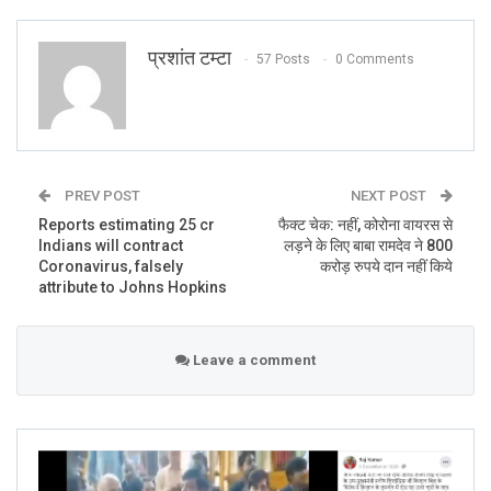
— आरक्षण विरोधी, राजेश (@RajeshU1977)
March 26, 2020
प्रशांत टम्टा
57 Posts
0 Comments
PREV POST
NEXT POST
Reports estimating 25 cr
फैक्ट चेक: नहीं, कोरोना वायरस से
People are taking that this Lock down will
Indians will contract
लड़ने के लिए बाबा रामदेव ने 800
be going to extend up to 3 month that is the
Coronavirus, falsely
करोड़ रुपये दान नहीं किये
attribute to Johns Hopkins
reason why government has given all his
scheme for three months is it true or a
rumer.reg Vishal Pandey , Gorakhpur
Leave a comment
— Vishal (@Vishal51610910)
March 27,
2020