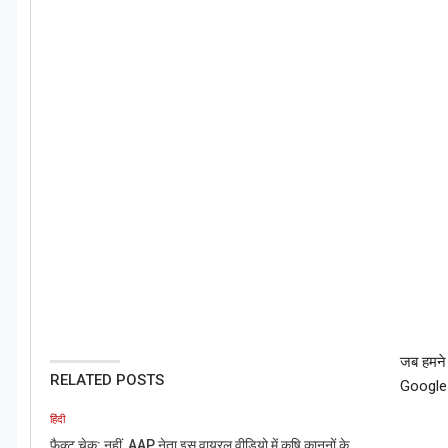
जब हमने 
RELATED POSTS
Google म
हिंदी
फैक्ट चेक: नहीं, AAP नेता इस वायरल वीडियो में कृषि कानूनों के