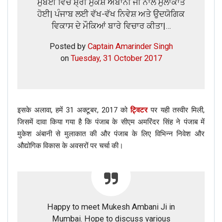
ਮੁੰਬਈ ਵਿਚ ਸ਼੍ਰੀ ਮੁਕੇਸ਼ ਅੰਬਾਨੀ ਜੀ ਨਾਲ ਮੁਲਾਕਾਤ
ਹੋਈ| ਪੰਜਾਬ ਲਈ ਵੱਖ-ਵੱਖ ਨਿਵੇਸ਼ ਅਤੇ ਉਦਯੋਗਿਕ
ਵਿਕਾਸ ਦੇ ਮੌਕਿਆਂ ਬਾਰੇ ਵਿਚਾਰ ਕੀਤਾ|…
Posted by
Captain Amarinder Singh
on
Tuesday, 31 October 2017
इसके अलावा, हमें 31 अक्टूबर, 2017 को
ट्विटर
पर यही तस्वीर मिली,
जिसमें दावा किया गया है कि पंजाब के सीएम अमरिंदर सिंह ने पंजाब में
मुकेश अंबानी से मुलाकात की और पंजाब के लिए विभिन्न निवेश और
औद्योगिक विकास के अवसरों पर चर्चा की।
Happy to meet Mukesh Ambani Ji in
Mumbai. Hope to discuss various