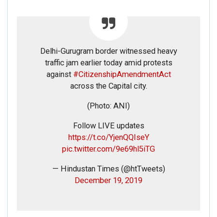
Delhi-Gurugram border witnessed heavy
traffic jam earlier today amid protests
against
#CitizenshipAmendmentAct
across the Capital city.
(Photo: ANI)
Follow LIVE updates
https://t.co/YjenQQIseY
pic.twitter.com/9e69hl5iTG
— Hindustan Times (@htTweets)
December 19, 2019