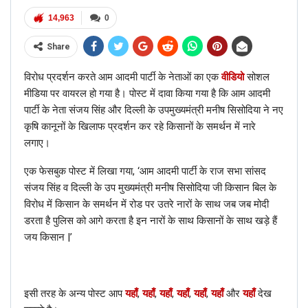
ALSO READ:
क्या मोदी की माँ ने कहा
14,963
0
उन्हें चोर ? जानिये सच
Share
फैक्ट चेक
विरोध प्रदर्शन करते आम आदमी पार्टी के नेताओं का एक
वीडियो
सोशल
जब न्यूज़मोबाइल की टीम ने इस तस्वीर की जाँच की, तो हम इस निष्कर्ष पर
मीडिया पर वायरल हो गया है। पोस्ट में दावा किया गया है कि आम आदमी
पहुँचे कि उपरोक्त तस्वीर नकली है|
पार्टी के नेता संजय सिंह और दिल्ली के उपमुख्यमंत्री मनीष सिसोदिया ने नए
कृषि कानूनों के खिलाफ प्रदर्शन कर रहे किसानों के समर्थन में नारे
लगाए।
RELATED POSTS
एक फेसबुक पोस्ट में लिखा गया, ‘आम आदमी पार्टी के राज सभा सांसद
हिंदी
संजय सिंह व दिल्ली के उप मुख्यमंत्री मनीष सिसोदिया जी किसान बिल के
फैक्ट चेक: नहीं, AAP नेता इस वायरल वीडियो में कृषि कानूनों के खिलाफ विरोध
विरोध में किसान के समर्थन में रोड पर उतरे नारों के साथ जब जब मोदी
नहीं कर रहे हैं; जानें सच
डरता है पुलिस को आगे करता है इन नारों के साथ किसानों के साथ खड़े हैं
Dec 17, 2020
जय किसान |’
हिंदी
फैक्ट चेक: क्या हाल ही में मुकेश अंबानी ने पंजाब के सीएम कैप्टन अमरिंदर सिंह से
की मुलाकात? यहाँ जानें सच
इसी तरह के अन्य पोस्ट आप
यहाँ
,
यहाँ
,
यहाँ
,
यहाँ
,
यहाँ
,
यहाँ
और
यहाँ
देख
Dec 15, 2020