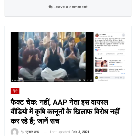
यह रिपोर्ट दर्ज करने के समय तक इस पोस्ट को फेसबुक पर 1300 लोगों
Leave a comment
द्वारा साझा किया जा चुका था.
दिलचस्प बात यह है कि कांग्रेस पार्टी के आधिकारिक ट्विटर हैंडल पर भी
इसी तरह की तस्वीर साझा की गई थी, लेकिन उस तस्वीर के साथ कुछ और
ही लिखा हुआ मिला.
If you’re awake this ones for you, sadly
Modi won’t be reading
this.
#WorldSleepDay
हिंदी
pic.twitter.com/qJqwsrJ2ns
फैक्ट चेक: नहीं, AAP नेता इस वायरल
— Congress (@INCIndia)
March 15, 2019
वीडियो में कृषि कानूनों के खिलाफ विरोध नहीं
कर रहे हैं; जानें सच
Last updated
Feb 3, 2021
By
प्रशांत टम्टा