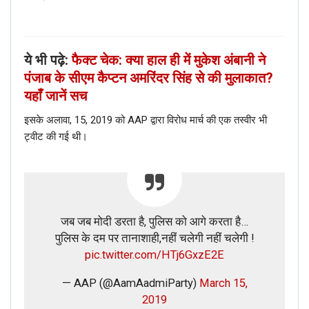
देखने पर, यह बहुत स्पष्ट हो जाता है कि तस्वीर पर लिखा वाक्य फोटोशॉप
की मदद से चिपकाया गया है|
ये भी पढ़े:
फैक्ट चेक: क्या हाल ही में मुकेश अंबानी ने
पंजाब के सीएम कैप्टन अमरिंदर सिंह से की मुलाकात?
हमने इसकी जाँच कैसे की:
यहाँ जानें सच
न्यूज़मोबाइल के झुज़ारू रिपोर्टर हर तथ्य की अच्छी तरह खोज करते हैं.
इसके अलावा, 15, 2019 को AAP द्वारा विरोध मार्च की एक तस्वीर भी
पहले हम गूगल रिवर्स सर्च और कुछ सच मापने के टूलस का उपयोग करते हैं
ट्वीट की गई थी।
और फिर हमारे खोजी रिपोर्टर उनकी सच्चाई बाहर लाते हैं.
आप सच जानना चाहते हैं तो हमें लिंक भेजे editor@newsmobile.in या
हमारी fact check हेल्प्लायन पर WhatsApp करें
जब जब मोदी डरता है, पुलिस को आगे करता है…
पुलिस के दम पर तानाशाही,नहीं चलेगी नहीं चलेगी !
pic.twitter.com/HTj6GxzE2E
— AAP (@AamAadmiParty)
March 15,
2019