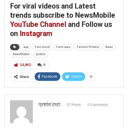
For viral videos and Latest
trends subscribe to NewsMobile
Click here
for Latest News
YouTube Channel
and Follow us
updates and viral videos on our
on
Instagram
AI-powered smart
news
aap
Fact check
Farm laws
Farmers Protest
News
NewsMobile
protest
14,963
0
Facebook
Twitter
Share
प्रशांत टम्टा
57 Posts
0 Comments