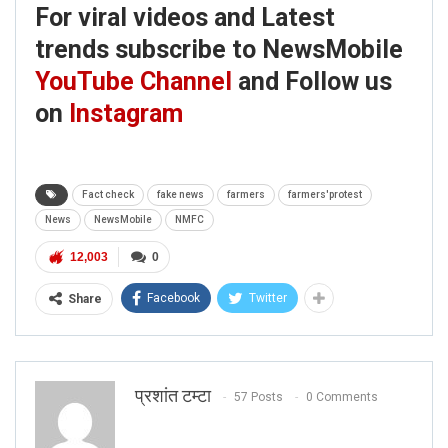
For viral videos and Latest
trends subscribe to NewsMobile
YouTube Channel
and Follow us
on
Instagram
Fact check
fake news
farmers
farmers'protest
News
NewsMobile
NMFC
12,003
0
Facebook
Twitter
Share
प्रशांत टम्टा
57 Posts
0 Comments