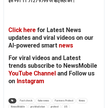
इसे
+91 11 7127 9799
पर व्हाट्सएप करें।
Click here
for Latest News
updates and viral videos on our
AI-powered smart
news
For viral videos and Latest
trends subscribe to NewsMobile
YouTube Channel
and Follow us
on
Instagram
Fact check
fake news
Farmers Protest
News
NewsMobile
pro khalistan
protest
US